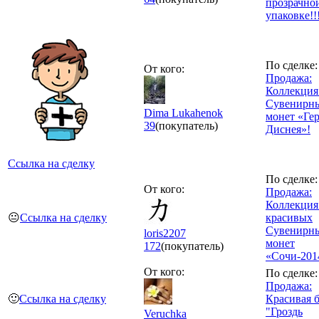
прозрачно
упаковке!!
По сделке:
От кого:
Продажа:
Коллекция 
Сувенирн
Dima Lukahenok
монет «Ге
39
(покупатель)
Диснея»!
Ссылка на сделку
По сделке:
От кого:
Продажа:
Коллекция
😐
Ссылка на сделку
красивых
Сувенирн
loris2207
монет
172
(покупатель)
«Сочи-201
От кого:
По сделке:
Продажа:
🙂
Ссылка на сделку
Красивая 
"Гроздь
Veruchka