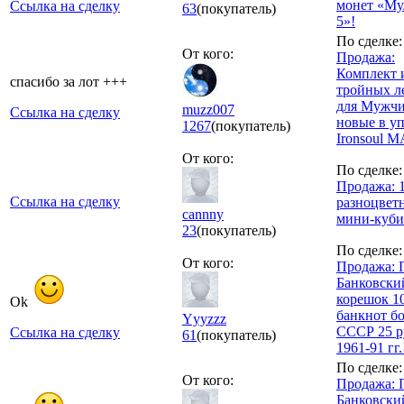
монет «Му
Ссылка на сделку
63
(покупатель)
5»!
По сделке:
От кого:
Продажа:
Комплект 
спасибо за лот +++
тройных л
для Мужч
muzz007
Ссылка на сделку
новые в у
1267
(покупатель)
Ironsoul 
От кого:
По сделке:
Продажа: 
Ссылка на сделку
разноцвет
cannny
мини-куби
23
(покупатель)
По сделке:
От кого:
Продажа: П
Банковски
корешок 1
Ok
банкнот б
Yyyzzz
СССР 25 р
Ссылка на сделку
61
(покупатель)
1961-91 гг.
По сделке:
От кого:
Продажа: П
Банковски