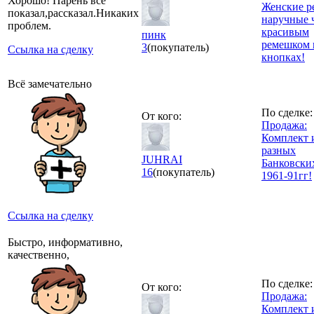
Хорошо! Парень все
Женские р
показал,рассказал.Никаких
наручные 
проблем.
красивым
пинк
ремешком 
3
(покупатель)
Ссылка на сделку
кнопках!
Всё замечательно
По сделке:
От кого:
Продажа:
Комплект 
разных
JUHRAI
Банковски
16
(покупатель)
1961-91гг!
Ссылка на сделку
Быстро, информативно,
качественно,
По сделке:
От кого:
Продажа:
Комплект 