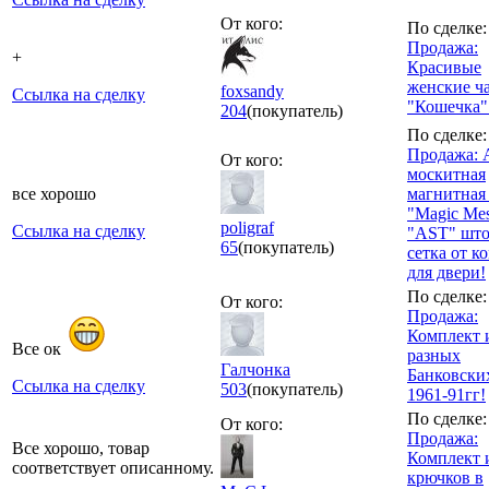
От кого:
По сделке:
Продажа:
+
Красивые
женские ч
foxsandy
Ссылка на сделку
"Кошечка"
204
(покупатель)
По сделке:
Продажа: 
От кого:
москитная
все хорошо
магнитная
"Magic Me
poligraf
Ссылка на сделку
"AST" што
65
(покупатель)
сетка от к
для двери!
По сделке:
От кого:
Продажа:
Комплект 
Все ок
разных
Галчонка
Банковски
Ссылка на сделку
503
(покупатель)
1961-91гг!
По сделке:
От кого:
Продажа:
Все хорошо, товар
Комплект 
соответствует описанному.
крючков в