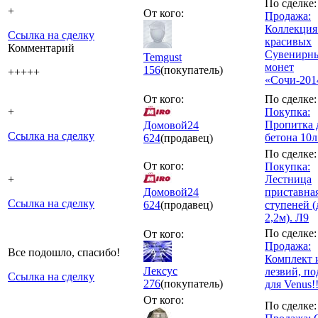
По сделке:
+
От кого:
Продажа:
Коллекция
Ссылка на сделку
красивых
Комментарий
Сувенирн
Temgust
монет
156
(покупатель)
+++++
«Сочи-201
От кого:
По сделке:
+
Покупка:
Пропитка 
Домовой24
Ссылка на сделку
бетона 10л
624
(продавец)
По сделке:
От кого:
Покупка:
+
Лестница
Домовой24
приставная
Ссылка на сделку
624
(продавец)
ступеней 
2,2м). Л9
По сделке:
От кого:
Продажа:
Все подошло, спасибо!
Комплект 
Лексус
лезвий, по
Ссылка на сделку
276
(покупатель)
для Venus!!
От кого:
По сделке: