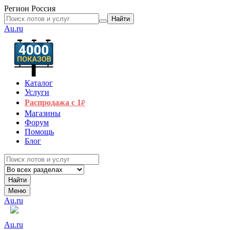
Регион
Россия
Найти
Au.ru
Каталог
Услуги
Распродажа с 1
₽
Магазины
Форум
Помощь
Блог
Найти
Меню
Au.ru
Au.ru