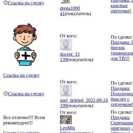
Продажа: 
🙂
Ссылка на сделку
красные
drega1000
цветочки!
41
(покупатель)
От кого:
По сделке:
Продажа: 
брелок
универсал
docent_33
для ТВ!!!
139
(покупатель)
Ссылка на сделку
От кого:
По сделке:
Продажа:
🙂
Ссылка на сделку
Позолоче
браслет с
user_deleted_2022-09-24
сердечком!
199
(покупатель)
По сделке:
От кого:
Все отлично!!! Всем
Продажа:
рекомендую!!!
Скрепыши 
LeoMix
оригинал, 
Ссылка на сделку