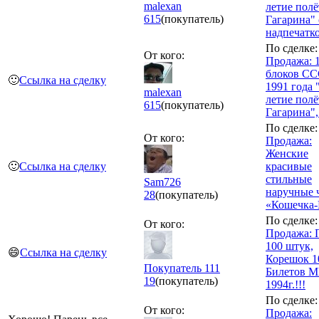
malexan
летие полё
615
(покупатель)
Гагарина" 
надпечатко
По сделке:
От кого:
Продажа: 
блоков С
🙂
Ссылка на сделку
1991 года 
malexan
летие полё
615
(покупатель)
Гагарина",
По сделке:
От кого:
Продажа:
Женские
🙂
Ссылка на сделку
красивые
стильные
Sam726
наручные 
28
(покупатель)
«Кошечка-B
По сделке:
От кого:
Продажа: 
100 штук,
😄
Ссылка на сделку
Корешок 1
Покупатель 111
Билетов 
19
(покупатель)
1994г.!!!
По сделке:
От кого:
Продажа: