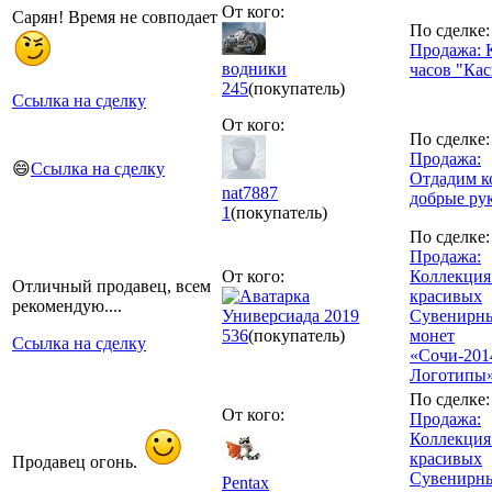
От кого:
Сарян! Время не совподает
По сделке:
Продажа: 
водники
часов "Кас
245
(покупатель)
Ссылка на сделку
От кого:
По сделке:
Продажа:
😄
Ссылка на сделку
Отдадим к
nat7887
добрые ру
1
(покупатель)
По сделке:
Продажа:
От кого:
Коллекция
Отличный продавец, всем
красивых
рекомендую....
Универсиада 2019
Сувенирн
536
(покупатель)
монет
Ссылка на сделку
«Сочи-201
Логотипы»
По сделке:
От кого:
Продажа:
Коллекция 
красивых
Продавец огонь.
Сувенирн
Pentax