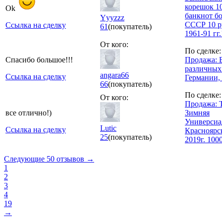
корешок 1
Ok
банкнот б
Yyyzzz
СССР 10 р
Ссылка на сделку
61
(покупатель)
1961-91 гг.
От кого:
По сделке:
Спасибо большое!!!
Продажа: 
различных
angara66
Ссылка на сделку
Германии, 
66
(покупатель)
По сделке:
От кого:
Продажа: 
все отлично!)
Зимняя
Универсиа
Lutic
Ссылка на сделку
Красноярс
25
(покупатель)
2019г. 100
Следующие 50 отзывов →
1
2
3
4
19
→