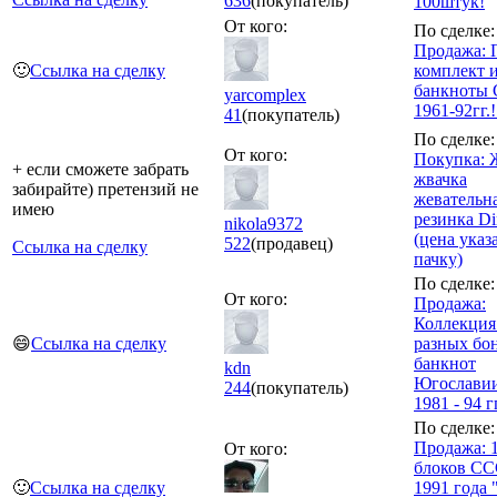
636
(покупатель)
100штук!
От кого:
По сделке:
Продажа:
🙂
Ссылка на сделку
комплект и
банкноты
yarcomplex
1961-92гг.!
41
(покупатель)
По сделке:
От кого:
Покупка: 
+ если сможете забрать
жвачка
забирайте) претензий не
жевательн
имею
резинка Di
nikola9372
(цена указ
522
(продавец)
Ссылка на сделку
пачку)
По сделке:
От кого:
Продажа:
Коллекция
😄
Ссылка на сделку
разных бон
банкнот
kdn
Югославии
244
(покупатель)
1981 - 94 гг
По сделке:
Продажа: 
От кого:
блоков С
🙂
Ссылка на сделку
1991 года 