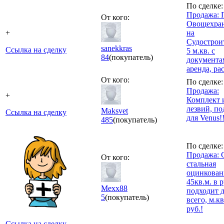
По сделке:
Продажа: 
От кого:
Овощехра
+
на
Судострои
sanekkras
Ссылка на сделку
5 м.кв. с
84
(покупатель)
документа
аренда, ра
От кого:
По сделке:
Продажа:
+
Комплект 
лезвий, по
Maksvet
Ссылка на сделку
для Venus!!
485
(покупатель)
По сделке:
Продажа: 
От кого:
стальная
оцинкован
45кв.м. в 
Mexx88
подходит 
5
(покупатель)
всего, м.кв
руб.!
Ссылка на сделку