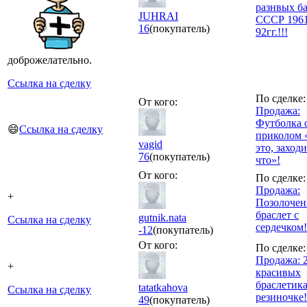
разнвых б
JUHRAI
СССР 1961
16
(покупатель)
92гг.!!!
доброжелательно.
Ссылка на сделку
По сделке:
От кого:
Продажа:
Футболка 
😄
Ссылка на сделку
приколом 
vagid
это, заход
76
(покупатель)
что»!
От кого:
По сделке:
Продажа:
+
Позолоче
браслет с
gutnik.nata
Ссылка на сделку
сердечком!
-12
(покупатель)
От кого:
По сделке:
Продажа: 
+
красивых
браслетика
tatatkahova
Ссылка на сделку
резиночке!
49
(покупатель)