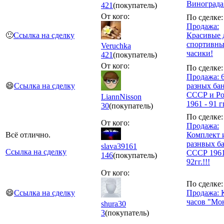
Винограда"
421
(покупатель)
От кого:
По сделке:
Продажа:
🙂
Ссылка на сделку
Красивые 
спортивны
Veruchka
часики!
421
(покупатель)
От кого:
По сделке:
Продажа: 
😄
Ссылка на сделку
разных ба
СССР и Ро
LiannNisson
1961 - 91 гг
30
(покупатель)
По сделке:
От кого:
Продажа:
Всё отлично.
Комплект 
разнвых б
slava39161
Ссылка на сделку
СССР 1961
146
(покупатель)
92гг.!!!
От кого:
По сделке:
😄
Ссылка на сделку
Продажа: 
часов "Мо
shura30
3
(покупатель)