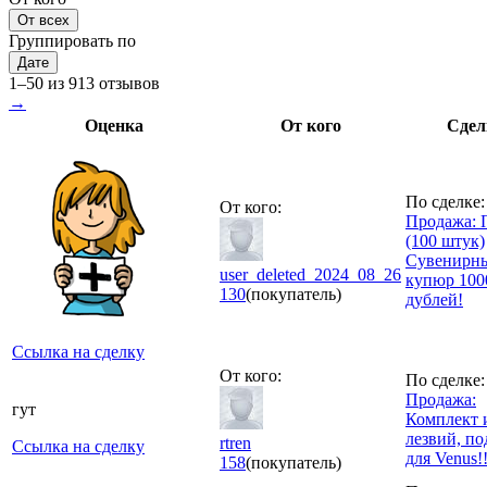
От всех
Группировать по
Дате
1–50 из 913 отзывов
→
Оценка
От кого
Сдел
По сделке:
От кого:
Продажа: 
(100 штук)
Сувенирн
user_deleted_2024_08_26
купюр 100
130
(покупатель)
дублей!
Ссылка на сделку
От кого:
По сделке:
Продажа:
гут
Комплект 
лезвий, по
rtren
Ссылка на сделку
для Venus!!
158
(покупатель)