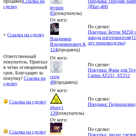
продавец
Ссылка на
Продажа: Продам лам
сделку
ДНат-400
levinrn
85
(покупатель)
От кого:
По сделке:
Покупка: Бетон М250 
+
Ссылка на сделку
завода изготовителя(11
Владимир
лет производства)
Владимирович К
124
(продавец)
Ответственный
От кого:
покупатель. Приехал
По сделке:
в четко оговоренный
Покупка: Фара для Toy
срок. Благодарю за
Carina AT211, AT212
crow
покупку!
Ссылка на
49
(продавец)
сделку
От кого:
По сделке:
Ссылка на сделку
Продажа: Гидроцилин
djony1
129
(покупатель)
От кого:
По сделке:
Ссылка на сделку
Покупка: диски +рези