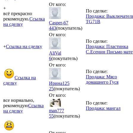
От кого:
+
По сделке:
всё прекрасно
Продажа: Выключател
рекомендую.
Ссылка
TG71B
Casper-67
на сделку
443
(покупатель)
От кого:
По сделке:
+
Ссылка на сделку
Продажа: Пластинка
С.Есенин Письмо мат
AliVal
6
(покупатель)
От кого:
По сделке:
Продажа: Мясо
Ссылка на
домашнего Гуся
сделку
Ирина125
25
(покупатель)
От кого:
все нормально,
По сделке:
рекомендую
Ссылка
Продажа: мангал
man777
на сделку
55
(покупатель)
От кого: