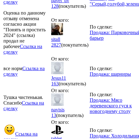
pavel_tiv
сделку
"Серый,голубой,зелен
128
(покупатель)
Оценка по данному
отзыву отменена
От кого:
согласно акции
По сделке:
"Понять и простить
Продажа: Парковочны
2024" (ссылка)
барьер
sitall
продал не
2827
(покупатель)
рабочее
Ссылка на
сделку
От кого:
все норм
Ссылка на
По сделке:
сделку
Продажа: шарниры
Jesus11
163
(покупатель)
От кого:
По сделке:
Тушка чистенькая.
Продажа: Мясо
Спасибо
Ссылка на
деревенского гуся к
сделку
navisis
новогоднему столу
13
(покупатель)
От кого:
По сделке:
Ссылка на
Продажа: Холодильни
tablet