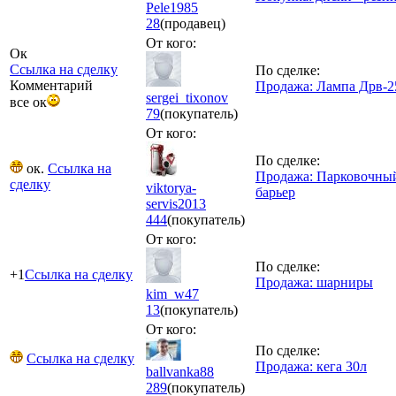
Pele1985
28
(продавец)
От кого:
Ок
Ссылка на сделку
По сделке:
Комментарий
Продажа: Лампа Дрв-2
sergei_tixonov
все ок
79
(покупатель)
От кого:
По сделке:
ок.
Ссылка на
Продажа: Парковочны
сделку
viktorya-
барьер
servis2013
444
(покупатель)
От кого:
По сделке:
+1
Ссылка на сделку
Продажа: шарниры
kim_w47
13
(покупатель)
От кого:
По сделке:
Ссылка на сделку
Продажа: кега 30л
ballvanka88
289
(покупатель)