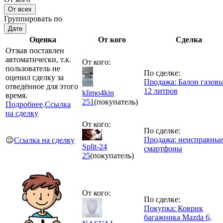
От всех
Группировать по
Дате
Оценка
От кого
Сделка
Отзыв поставлен
автоматически, т.к.
От кого:
пользователь не
По сделке:
оценил сделку за
Продажа: Балон газов
отведённое для этого
12 литров
klimo4kin
время.
251
(покупатель)
Подробнее
.
Ссылка
на сделку
От кого:
По сделке:
Продажа: неисправны
😉
Ссылка на сделку
Split-24
смартфоны
25
(покупатель)
От кого:
По сделке:
Покупка: Коврик
багажника Mazda 6,