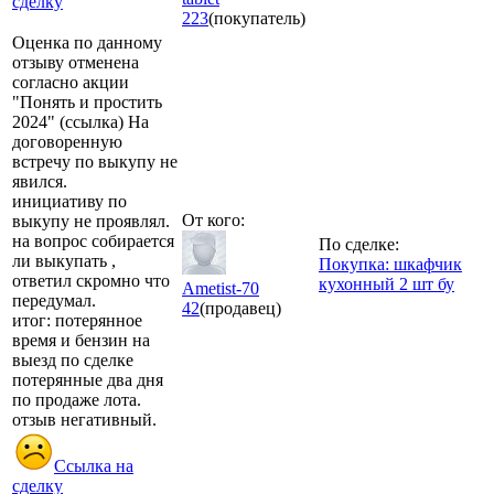
сделку
223
(покупатель)
Оценка по данному
отзыву отменена
согласно акции
"Понять и простить
2024" (ссылка) На
договоренную
встречу по выкупу не
явился.
инициативу по
От кого:
выкупу не проявлял.
на вопрос собирается
По сделке:
ли выкупать ,
Покупка: шкафчик
ответил скромно что
кухонный 2 шт бу
Ametist-70
передумал.
42
(продавец)
итог: потерянное
время и бензин на
выезд по сделке
потерянные два дня
по продаже лота.
отзыв негативный.
Ссылка на
сделку