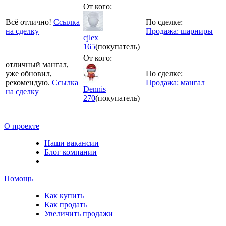
От кого:
Всё отлично!
Ссылка
По сделке:
на сделку
Продажа: шарниры
cjlex
165
(покупатель)
От кого:
отличный мангал,
уже обновил,
По сделке:
рекомендую.
Ссылка
Продажа: мангал
Dennis
на сделку
270
(покупатель)
О проекте
Наши вакансии
Блог компании
Помощь
Как купить
Как продать
Увеличить продажи