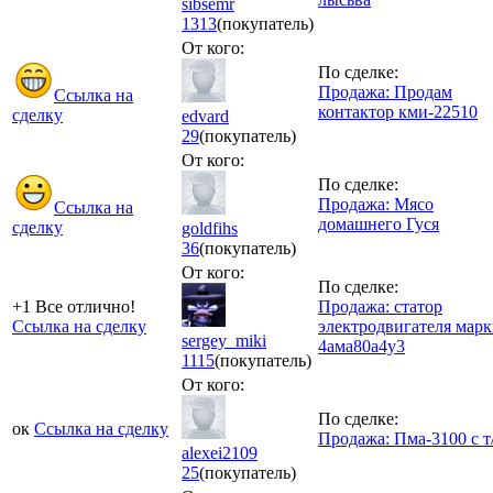
sibsemr
1313
(покупатель)
От кого:
По сделке:
Продажа: Продам
Ссылка на
контактор кми-22510
сделку
edvard
29
(покупатель)
От кого:
По сделке:
Продажа: Мясо
Ссылка на
домашнего Гуся
сделку
goldfihs
36
(покупатель)
От кого:
По сделке:
+1 Все отлично!
Продажа: статор
Ссылка на сделку
электродвигателя мар
sergey_miki
4ама80а4у3
1115
(покупатель)
От кого:
По сделке:
ок
Ссылка на сделку
Продажа: Пма-3100 с т
alexei2109
25
(покупатель)