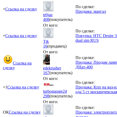
По сделке:
+
Ссылка на сделку
Продажа: мангал
tr0jan
408
(покупатель)
От кого:
По сделке:
+
Ссылка на сделку
Покупка: HTC Desire 3
dual sim RUS
Ttk
16
(продавец)
От кого:
По сделке:
Продажа: Продам лам
Ссылка на
ДНат-400
сделку
edekrusher
167
(покупатель)
От кого:
По сделке:
+1
Ссылка на сделку
Продажа: Кпп на ваз-
turbogarage24
ода 5 ст москвичевская
298
(покупатель)
От кого:
По сделке:
ОК
Ссылка на сделку
Продажа: электроплит
лысьва