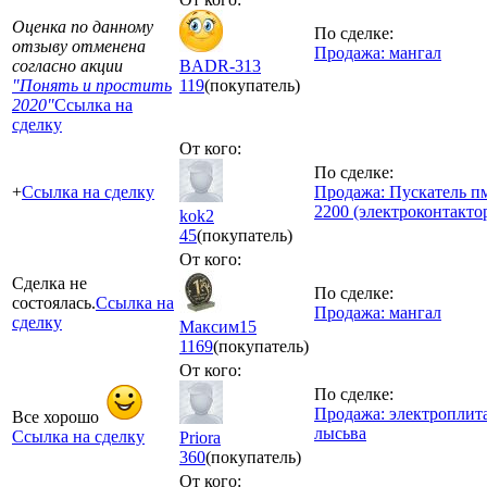
Оценка по данному
По сделке:
отзыву отменена
Продажа: мангал
согласно акции
BADR-313
"Понять и простить
119
(покупатель)
2020"
Ссылка на
сделку
От кого:
По сделке:
+
Ссылка на сделку
Продажа: Пускатель п
2200 (электроконтакто
kok2
45
(покупатель)
От кого:
Сделка не
По сделке:
состоялась.
Ссылка на
Продажа: мангал
сделку
Максим15
1169
(покупатель)
От кого:
По сделке:
Продажа: электроплит
Все хорошо
лысьва
Ссылка на сделку
Priora
360
(покупатель)
От кого: