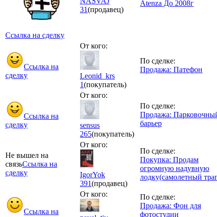
NASVAJ
Atenza До 2008г
31
(продавец)
Ссылка на сделку
От кого:
По сделке:
Ссылка на
Продажа: Патефон
сделку
Leonid_krs
1
(покупатель)
От кого:
По сделке:
Продажа: Парковочны
Ссылка на
барьер
сделку
sensus
265
(покупатель)
От кого:
По сделке:
Не вышел на
Покупка: Продам
связь
Ссылка на
огромную надувную
сделку
IgorYok
лодку(самолетный тра
391
(продавец)
От кого:
По сделке:
Продажа: Фон для
Ссылка на
фотостудии