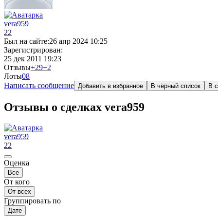
vera959
22
Был на сайте:
26 апр 2024 10:25
Зарегистрирован:
25 дек 2011 19:23
Отзывы
+29
−2
Лоты
0
8
Написать сообщение
Добавить в избранное
В чёрный список
В с
Отзывы о сделках vera959
vera959
22
Оценка
Все
От кого
От всех
Группировать по
Дате