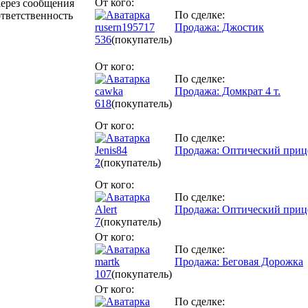
От кого:
Через сообщения
По сделке:
ответственность
rusern195717
Продажа: Джостик
536
(покупатель)
От кого:
По сделке:
cawka
Продажа: Домкрат 4 т.
618
(покупатель)
От кого:
По сделке:
Jenis84
Продажа: Оптический прице
2
(покупатель)
От кого:
По сделке:
Alert
Продажа: Оптический прице
7
(покупатель)
От кого:
По сделке:
martk
Продажа: Беговая Дорожка
107
(покупатель)
От кого:
По сделке: