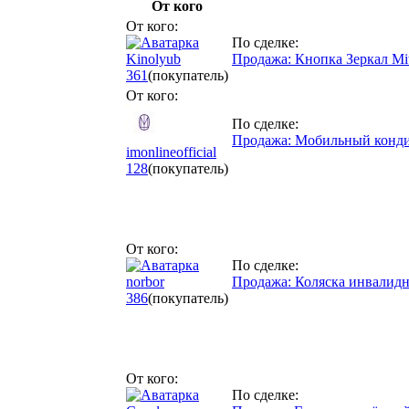
От кого
От кого:
По сделке:
Kinolyub
Продажа: Кнопка Зеркал Mits
361
(покупатель)
От кого:
По сделке:
Продажа: Мобильный конди
imonlineofficial
128
(покупатель)
От кого:
По сделке:
norbor
Продажа: Коляска инвалидн
386
(покупатель)
От кого:
По сделке: