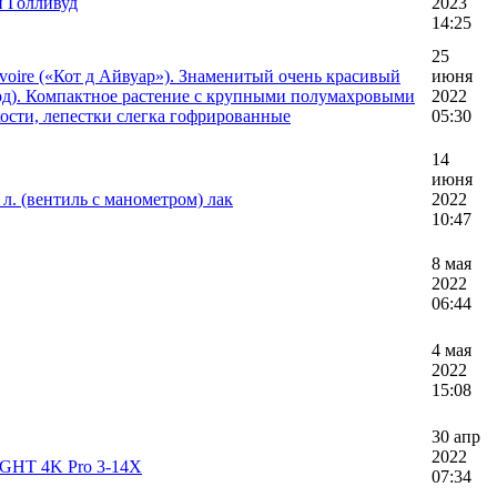
й Голливуд
2023
14:25
25
voire («Кот д Айвуар»). Знаменитый очень красивый
июня
од). Компактное растение с крупными полумахровыми
2022
кости, лепестки слегка гофрированные
05:30
14
июня
л. (вентиль с манометром) лак
2022
10:47
8 мая
2022
06:44
4 мая
2022
15:08
30 апр
2022
GHT 4K Pro 3-14X
07:34