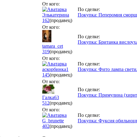
От кого:
По сделке:
Элькатерина
Покупка: Пеперомия сморщ
162
(продавец)
От кого:
По сделке:
Покупка: Британка вислоух
tamara_cet
319
(продавец)
От кого:
По сделке:
аскорбинка1
Покупка: Фито лампа свети
145
(продавец)
От кого:
По сделке:
Покупка: Примулина (хирита)
Галка63
512
(продавец)
От кого:
По сделке:
G_brunette
Покупка: Фуксия обильноц
402
(продавец)