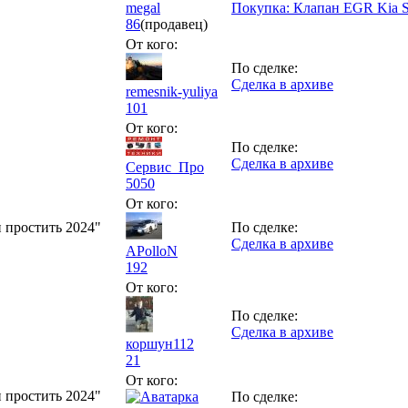
megal
Покупка: Клапан EGR Kia S
86
(продавец)
От кого:
По сделке:
Сделка в архиве
remesnik-yuliya
101
От кого:
По сделке:
Сделка в архиве
Сервис_Про
5050
От кого:
 простить 2024"
По сделке:
Сделка в архиве
APolloN
192
От кого:
По сделке:
Сделка в архиве
коршун112
21
От кого:
 простить 2024"
По сделке: