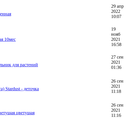
29 апр
2022
енная
10:07
19
нояб
ая 10мес
2021
16:58
27 сен
2021
льник для растений
01:36
26 сен
2021
 Stardust - деточка
11:18
26 сен
2021
ветущая цветущая
11:16