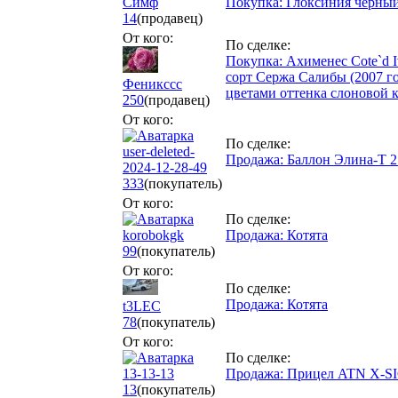
Симф
Покупка: Глоксиния чёрны
14
(продавец)
От кого:
По сделке:
Покупка: Ахименес Cote`d I
сорт Сержа Салибы (2007 г
Феникссс
цветами оттенка слоновой 
250
(продавец)
От кого:
По сделке:
user-deleted-
Продажа: Баллон Элина-Т 2 
2024-12-28-49
333
(покупатель)
От кого:
По сделке:
korobokgk
Продажа: Котята
99
(покупатель)
От кого:
По сделке:
Продажа: Котята
t3LEC
78
(покупатель)
От кого:
По сделке:
13-13-13
Продажа: Прицел ATN X-SI
13
(покупатель)