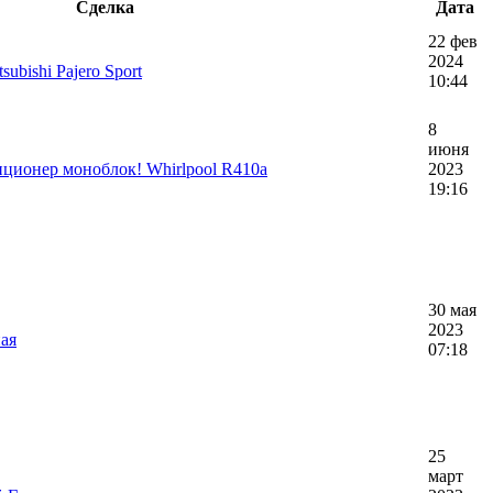
Сделка
Дата
22 фев
2024
ubishi Pajero Sport
10:44
8
июня
ционер моноблок! Whirlpool R410a
2023
19:16
30 мая
2023
ая
07:18
25
март