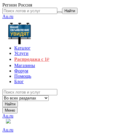
Регион
Россия
Найти
Au.ru
Каталог
Услуги
Распродажа с 1
₽
Магазины
Форум
Помощь
Блог
Найти
Меню
Au.ru
Au.ru