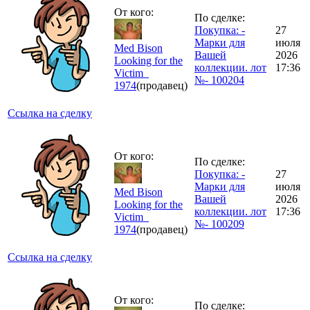
От кого:
По сделке:
Покупка: -
27
Марки для
июля
Med Bison
Вашей
2026
Looking for the
коллекции. лот
17:36
Victim_
№- 100204
1974
(продавец)
Ссылка на сделку
От кого:
По сделке:
Покупка: -
27
Марки для
июля
Med Bison
Вашей
2026
Looking for the
коллекции. лот
17:36
Victim_
№- 100209
1974
(продавец)
Ссылка на сделку
От кого:
По сделке: