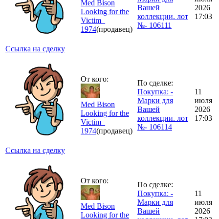
Med Bison
Вашей
2026
Looking for the
коллекции. лот
17:03
Victim_
№- 106111
1974
(продавец)
Ссылка на сделку
От кого:
По сделке:
Покупка: -
11
Марки для
июля
Med Bison
Вашей
2026
Looking for the
коллекции. лот
17:03
Victim_
№- 106114
1974
(продавец)
Ссылка на сделку
От кого:
По сделке:
Покупка: -
11
Марки для
июля
Med Bison
Вашей
2026
Looking for the