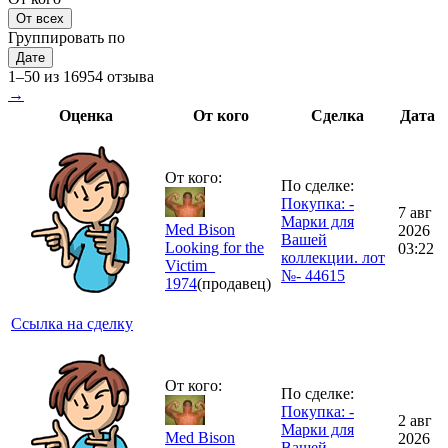
От всех
Группировать по
Дате
1–50 из 16954 отзыва
→
Оценка
От кого
Сделка
Дата
От кого:
По сделке:
Покупка: -
7 авг
Марки для
Med Bison
2026
Вашей
Looking for the
03:22
коллекции. лот
Victim_
№- 44615
1974
(продавец)
Ссылка на сделку
От кого:
По сделке:
Покупка: -
2 авг
Марки для
Med Bison
2026
Вашей