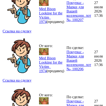
Покупка: -
27
Марки для
июля
Med Bison
Вашей
2026
Looking for the
коллекции. лот
17:36
Victim_
№- 100207
1974
(продавец)
Ссылка на сделку
От кого:
По сделке:
Покупка: -
27
Марки для
июля
Med Bison
Вашей
2026
Looking for the
коллекции. лот
17:36
Victim_
№- 100206
1974
(продавец)
Ссылка на сделку
От кого:
По сделке:
Покупка: -
27
Марки для
июля