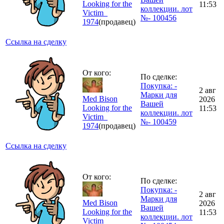
Looking for the
11:53
коллекции. лот
Victim_
№- 100456
1974
(продавец)
Ссылка на сделку
От кого:
По сделке:
Покупка: -
2 авг
Марки для
Med Bison
2026
Вашей
Looking for the
11:53
коллекции. лот
Victim_
№- 100459
1974
(продавец)
Ссылка на сделку
От кого:
По сделке:
Покупка: -
2 авг
Марки для
Med Bison
2026
Вашей
Looking for the
11:53
коллекции. лот
Victim_