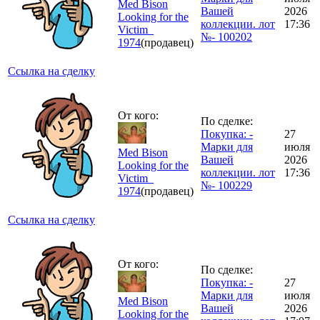
Med Bison
Вашей
2026
Looking for the
коллекции. лот
17:36
Victim_
№- 100202
1974
(продавец)
Ссылка на сделку
От кого:
По сделке:
Покупка: -
27
Марки для
июля
Med Bison
Вашей
2026
Looking for the
коллекции. лот
17:36
Victim_
№- 100229
1974
(продавец)
Ссылка на сделку
От кого:
По сделке:
Покупка: -
27
Марки для
июля
Med Bison
Вашей
2026
Looking for the