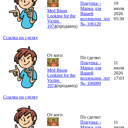
Покупка: -
19
Марки для
июля
Med Bison
Вашей
2026
Looking for the
коллекции. лот
05:30
Victim_
№- 106120
1974
(продавец)
Ссылка на сделку
От кого:
По сделке:
Покупка: -
11
Марки для
июля
Med Bison
Вашей
2026
Looking for the
коллекции. лот
17:03
Victim_
№- 106089
1974
(продавец)
Ссылка на сделку
От кого:
По сделке:
Покупка: -
11
Марки для
июля