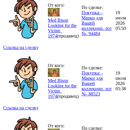
От кого:
По сделке:
Покупка: -
19
Марки для
июля
Med Bison
Вашей
2026
Looking for the
коллекции. лот
05:50
Victim_
№- 94484
1974
(продавец)
Ссылка на сделку
От кого:
По сделке:
Покупка: -
19
Марки для
июля
Med Bison
Вашей
2026
Looking for the
коллекции. лот
05:38
Victim_
№- 88523
1974
(продавец)
Ссылка на сделку
От кого:
По сделке: