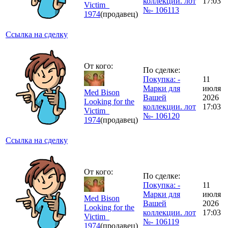
коллекции. лот
17:03
Victim_
№- 106113
1974
(продавец)
Ссылка на сделку
От кого:
По сделке:
Покупка: -
11
Марки для
июля
Med Bison
Вашей
2026
Looking for the
коллекции. лот
17:03
Victim_
№- 106120
1974
(продавец)
Ссылка на сделку
От кого:
По сделке:
Покупка: -
11
Марки для
июля
Med Bison
Вашей
2026
Looking for the
коллекции. лот
17:03
Victim_
№- 106119
1974
(продавец)