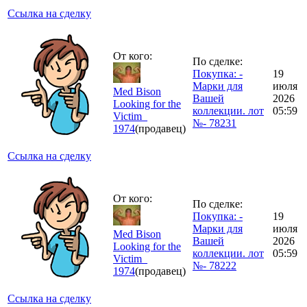
Ссылка на сделку
От кого:
По сделке:
Покупка: -
19
Марки для
июля
Med Bison
Вашей
2026
Looking for the
коллекции. лот
05:59
Victim_
№- 78231
1974
(продавец)
Ссылка на сделку
От кого:
По сделке:
Покупка: -
19
Марки для
июля
Med Bison
Вашей
2026
Looking for the
коллекции. лот
05:59
Victim_
№- 78222
1974
(продавец)
Ссылка на сделку