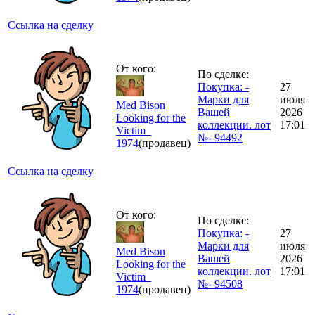
Ссылка на сделку
От кого:
По сделке:
Покупка: -
27
Марки для
июля
Med Bison
Вашей
2026
Looking for the
коллекции. лот
17:01
Victim_
№- 94492
1974
(продавец)
Ссылка на сделку
От кого:
По сделке:
Покупка: -
27
Марки для
июля
Med Bison
Вашей
2026
Looking for the
коллекции. лот
17:01
Victim_
№- 94508
1974
(продавец)