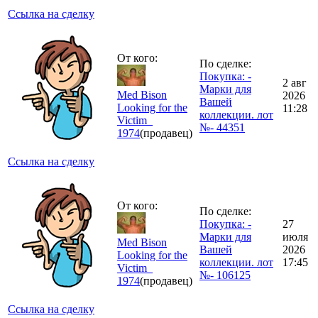
Ссылка на сделку
От кого:
По сделке:
Покупка: -
2 авг
Марки для
Med Bison
2026
Вашей
Looking for the
11:28
коллекции. лот
Victim_
№- 44351
1974
(продавец)
Ссылка на сделку
От кого:
По сделке:
Покупка: -
27
Марки для
июля
Med Bison
Вашей
2026
Looking for the
коллекции. лот
17:45
Victim_
№- 106125
1974
(продавец)
Ссылка на сделку