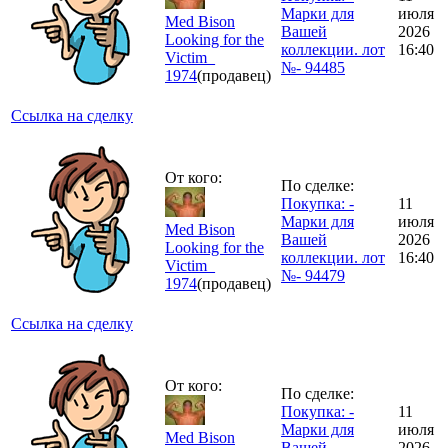
Марки для
июля
Med Bison
Вашей
2026
Looking for the
коллекции. лот
16:40
Victim_
№- 94485
1974
(продавец)
Ссылка на сделку
От кого:
По сделке:
Покупка: -
11
Марки для
июля
Med Bison
Вашей
2026
Looking for the
коллекции. лот
16:40
Victim_
№- 94479
1974
(продавец)
Ссылка на сделку
От кого:
По сделке:
Покупка: -
11
Марки для
июля
Med Bison
Вашей
2026