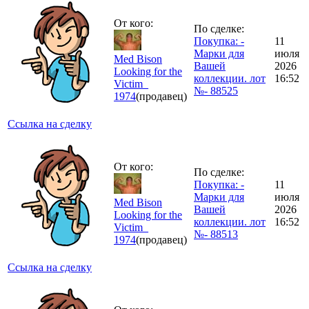
От кого:
По сделке:
Покупка: -
11
Марки для
июля
Med Bison
Вашей
2026
Looking for the
коллекции. лот
16:52
Victim_
№- 88525
1974
(продавец)
Ссылка на сделку
От кого:
По сделке:
Покупка: -
11
Марки для
июля
Med Bison
Вашей
2026
Looking for the
коллекции. лот
16:52
Victim_
№- 88513
1974
(продавец)
Ссылка на сделку