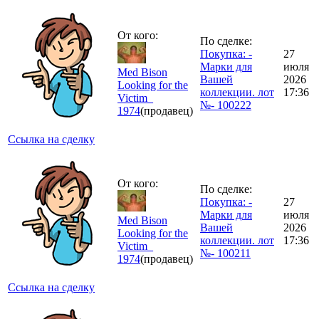
От кого:
По сделке:
Покупка: -
27
Марки для
июля
Med Bison
Вашей
2026
Looking for the
коллекции. лот
17:36
Victim_
№- 100222
1974
(продавец)
Ссылка на сделку
От кого:
По сделке:
Покупка: -
27
Марки для
июля
Med Bison
Вашей
2026
Looking for the
коллекции. лот
17:36
Victim_
№- 100211
1974
(продавец)
Ссылка на сделку