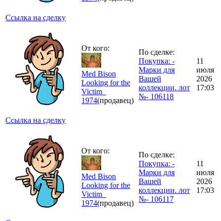
Ссылка на сделку
От кого:
По сделке:
Покупка: -
11
Марки для
июля
Med Bison
Вашей
2026
Looking for the
коллекции. лот
17:03
Victim_
№- 106118
1974
(продавец)
Ссылка на сделку
От кого:
По сделке:
Покупка: -
11
Марки для
июля
Med Bison
Вашей
2026
Looking for the
коллекции. лот
17:03
Victim_
№- 106117
1974
(продавец)