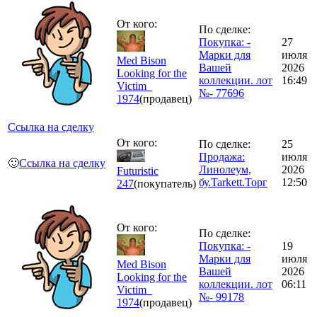
От кого:
По сделке:
Покупка: -
27
Марки для
июля
Med Bison
Вашей
2026
Looking for the
коллекции. лот
16:49
Victim_
№- 77696
1974
(продавец)
Ссылка на сделку
От кого:
По сделке:
25
Продажа:
июля
🙂
Ссылка на сделку
Линолеум,
2026
Futuristic
бу.Tarkett.Торг
12:50
247
(покупатель)
От кого:
По сделке:
Покупка: -
19
Марки для
июля
Med Bison
Вашей
2026
Looking for the
коллекции. лот
06:11
Victim_
№- 99178
1974
(продавец)