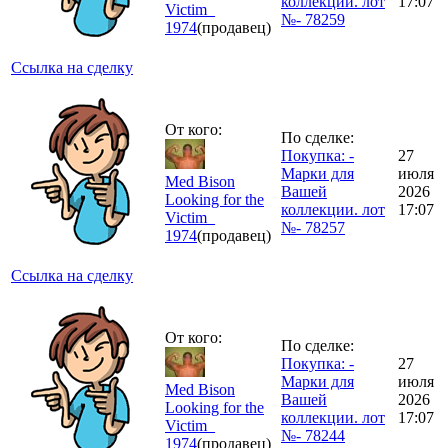
коллекции. лот
17:07
Victim_
№- 78259
1974
(продавец)
Ссылка на сделку
От кого:
По сделке:
Покупка: -
27
Марки для
июля
Med Bison
Вашей
2026
Looking for the
коллекции. лот
17:07
Victim_
№- 78257
1974
(продавец)
Ссылка на сделку
От кого:
По сделке:
Покупка: -
27
Марки для
июля
Med Bison
Вашей
2026
Looking for the
коллекции. лот
17:07
Victim_
№- 78244
1974
(продавец)