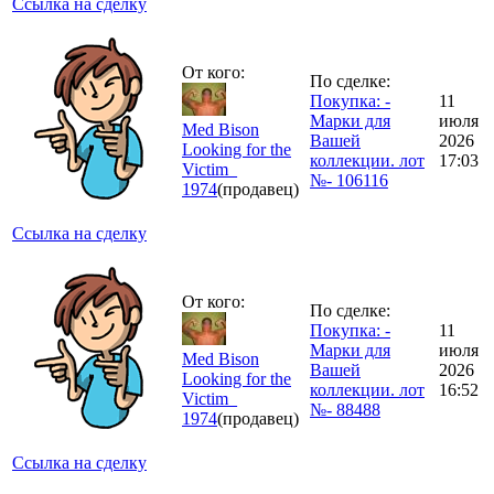
Ссылка на сделку
От кого:
По сделке:
Покупка: -
11
Марки для
июля
Med Bison
Вашей
2026
Looking for the
коллекции. лот
17:03
Victim_
№- 106116
1974
(продавец)
Ссылка на сделку
От кого:
По сделке:
Покупка: -
11
Марки для
июля
Med Bison
Вашей
2026
Looking for the
коллекции. лот
16:52
Victim_
№- 88488
1974
(продавец)
Ссылка на сделку