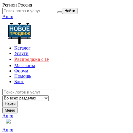
Регион
Россия
Найти
Au.ru
Каталог
Услуги
Распродажа с 1
₽
Магазины
Форум
Помощь
Блог
Найти
Меню
Au.ru
Au.ru