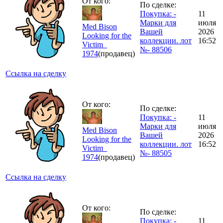
От кого:
По сделке:
Покупка: -
11
Марки для
июля
Med Bison
Вашей
2026
Looking for the
коллекции. лот
16:52
Victim_
№- 88506
1974
(продавец)
Ссылка на сделку
От кого:
По сделке:
Покупка: -
11
Марки для
июля
Med Bison
Вашей
2026
Looking for the
коллекции. лот
16:52
Victim_
№- 88505
1974
(продавец)
Ссылка на сделку
От кого:
По сделке:
Покупка: -
11