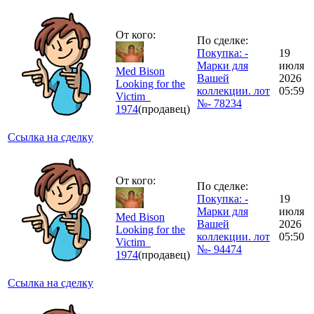
От кого:
По сделке:
Покупка: -
19
Марки для
июля
Med Bison
Вашей
2026
Looking for the
коллекции. лот
05:59
Victim_
№- 78234
1974
(продавец)
Ссылка на сделку
От кого:
По сделке:
Покупка: -
19
Марки для
июля
Med Bison
Вашей
2026
Looking for the
коллекции. лот
05:50
Victim_
№- 94474
1974
(продавец)
Ссылка на сделку