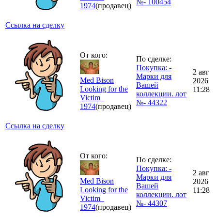
№- 100454
1974
(продавец)
Ссылка на сделку
От кого:
По сделке:
Покупка: -
2 авг
Марки для
Med Bison
2026
Вашей
Looking for the
11:28
коллекции. лот
Victim_
№- 44322
1974
(продавец)
Ссылка на сделку
От кого:
По сделке:
Покупка: -
2 авг
Марки для
Med Bison
2026
Вашей
Looking for the
11:28
коллекции. лот
Victim_
№- 44307
1974
(продавец)