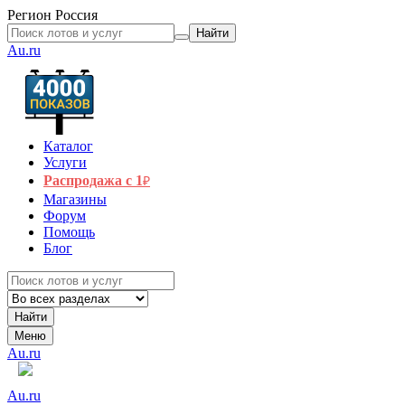
Регион
Россия
Найти
Au.ru
Каталог
Услуги
Распродажа с 1
₽
Магазины
Форум
Помощь
Блог
Найти
Меню
Au.ru
Au.ru