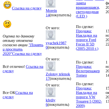
лампа
ф
вращающаяся,
2
Ссылка на сделку
Morein
светодиодная
20
14
(покупатель)
(LED )
По сделке:
От кого:
Продажа:
1
Накладки на
н
Оценка по данному
пороги Ford
2
отзыву отменена
vyachek1987
Focus II 5D
2
согласно акции
"Понять
0
(покупатель)
(2005-2010 г.)
и простить
2020"
Ссылка на сделку
От кого:
По сделке:
1
Всё отлично!
Ссылка на
Продажа:
н
сделку
Велотренажер
2
Zolotoy telenok
Torneo
1
17
(покупатель)
По сделке:
От кого:
Продажа:
1
Все ОК
Ссылка на
Накладки на
о
сделку
пороги VW
2
kfediy
Touareg I (2002-
1
6
(покупатель)
2009)