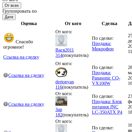
От всех
Группировать по
Дате
Оценка
От кого
Сделка
Д
От кого:
2
По сделке:
д
Спасибо
Продажа:
2
огромное!
Микрофон
Вася2011
11
314
(покупатель)
Ссылка на сделку
От кого:
По сделке:
2
Продажа:
м
😄
Ссылка на сделку
Panasonic CQ-
2
dertonyan
VX100W
1
116
(покупатель)
От кого:
По сделке:
2
Продажа: Блок
ф
😄
Ссылка на сделку
питания JNC
2
Зар
LC-350ATX P4
1
182
(покупатель)
От кого:
1
По сделке:
я