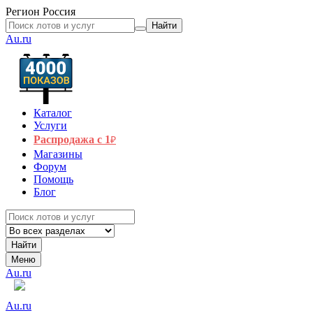
Регион
Россия
Найти
Au.ru
Каталог
Услуги
Распродажа с 1
₽
Магазины
Форум
Помощь
Блог
Найти
Меню
Au.ru
Au.ru