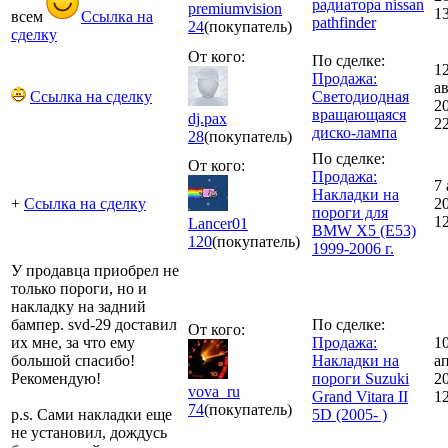
радиатора nissan
premiumvision
1
всем
Ссылка на
pathfinder
24
(покупатель)
сделку
От кого:
По сделке:
1
Продажа:
а
Ссылка на сделку
Светодиодная
2
вращающаяся
dj.pax
2
диско-лампа
28
(покупатель)
По сделке:
От кого:
Продажа:
7 
Накладки на
+
Ссылка на сделку
2
пороги для
1
Lancer01
BMW X5 (E53)
120
(покупатель)
1999-2006 г.
У продавца приобрел не
только пороги, но и
накладку на задний
бампер. svd-29 доставил
По сделке:
От кого:
их мне, за что ему
Продажа:
1
большой спасибо!
Накладки на
а
Рекомендую!
пороги Suzuki
2
vova_ru
Grand Vitara II
1
74
(покупатель)
p.s. Сами накладки еще
5D (2005- )
не установил, дождусь