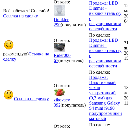
От кого:
Продажа: LED
1
Dimmer -
Всё работает! Спасибо!
м
выключатель с/у
Ссылка на сделку
2
с
Dunkler
0
регулированием
290
(покупатель)
освещённости
По сделке:
Продажа: LED
От кого:
3
Dimmer -
я
выключатель с/у
2
рекомендую)
Ссылка на
Rider000
с
1
сделку
67
(покупатель)
регулированием
освещённости
По сделке:
Продажа:
Пластиковый
От кого:
чехол
1
ультратонкий
д
(0,3 мм) для
2
Ссылка на сделку
zikovaev
Samsung Galaxy
11
392
(покупатель)
S4 mini i9190
полупрозрачный
матовый
По сделке:
От кого: