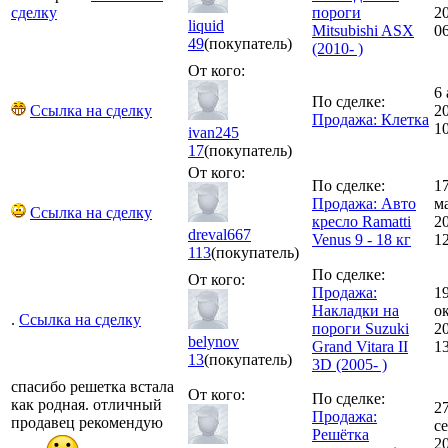
сделку
пороги
2
liquid
Mitsubishi ASX
0
49
(покупатель)
(2010- )
От кого:
6
По сделке:
Ссылка на сделку
2
Продажа: Клетка
10
ivan245
17
(покупатель)
От кого:
По сделке:
1
Продажа: Авто
м
Ссылка на сделку
кресло Ramatti
2
dreval667
Venus 9 - 18 кг
1
113
(покупатель)
По сделке:
От кого:
Продажа:
1
Накладки на
о
.
Ссылка на сделку
пороги Suzuki
2
belynov
Grand Vitara II
1
13
(покупатель)
3D (2005- )
спасибо решетка встала
От кого:
По сделке:
как родная. отличный
2
Продажа:
продавец рекомендую
с
Решётка
2