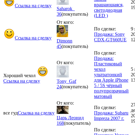
2
вращающаяся,
Ссылка на сделку
1
Saharok_
светодиодная
36
(покупатель)
(LED )
От кого:
По сделке:
9
Продажа: Sony
2
Ссылка на сделку
CDX-GT660UE
1
Dimonn
45
(покупатель)
По сделке:
Продажа:
От кого:
Пластиковый
чехол
5
ультратонкий
2
Хороший чехол
для Apple iPhone
1
Ссылка на сделку
Tony_Gaf
5 / 5S чёрный
24
(покупатель)
полупрозрачный
матовый
От кого:
2
По сделке:
д
все гуд
Ссылка на сделку
Продажа: Subaru
2
Царь Леонид
Impreza 2007 г.
1
168
(покупатель)
По сделке: