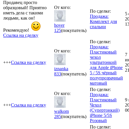
Продавец просто
От кого:
образцовый! Приятно
По сделке:
иметь дела с такими
5 
Продажа:
людьми, как он!
2
Комплект для
1
hover
спальни
Рекомендую!
125
(покупатель)
Ссылка на сделку
По сделке:
Продажа:
От кого:
Пластиковый
7
чехол
и
+++
Ссылка на сделку
ультратонкий
2
для Apple iPhone
iznanka
2
5 / 5S чёрный
833
(покупатель)
полупрозрачный
матовый
По сделке:
От кого:
Продажа:
Пластиковый
9
+++
Ссылка на сделку
Чехол
2
(Супертонкий)
0
walkom
iPhone 5/5S
285
(покупатель)
Розовый
По сделке: