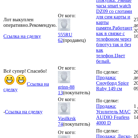
Покупка: Умные
часы smart watch
DZ09 со слотами
От кого:
для сим карты и
Лот выкуплен
2
карты
оперативно.Рекомендую.
д
памяти.Работают
2
как в связке с
555RU
Ссылка на сделку
1
телефоном через
62
(продавец)
блютуз так и без
как
телефон.Цвет
белый.
От кого:
Всё супер! Спасибо!
По сделке:
2
Продажа:
д
Сноуборд Spice
2
Ссылка на
grinn-88
Ruby 149 см
0
сделку
13
(покупатель)
От кого:
По сделке:
Продажа:
1 
-
Ссылка на сделку
Усилитель MAC
2
AUDIO Fearless
1
Vasilkrsk
4000 D
74
(покупатель)
По сделке:
От кого:
Продажа: Диско-
1