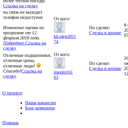
более теплой погоды.
Ссылка на сделку
на связь не выходит
телефон недоступен
От кого:
8
Изменение оценки по
По сделке:
2
программе от 12
Сделка в архиве
0
kli.oleg2011
февраля 2018 года.
74
Подробнее.
Ссылка на
сделку
От кого:
Отличные подшипники,
2
отличные цены,
По сделке:
о
отличные люди!
Сделка в архиве
2
Спасибо!
Ссылка на
maxim161
1
сделку
63
О проекте
Наши вакансии
Блог компании
Помощь