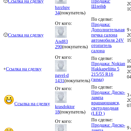
🙂
Ссылка на сделку
Продажа:
2
Шлейф
bzrzhpv
1
34
(покупатель)
По сделке:
От кого:
Продажа:
Дополнительная
9 
🙂
Ссылка на сделку
печка салона
2
автомобиля 24V
1
And83
отопитель
290
(покупатель)
салона
От кого:
По сделке:
1
Продажа: Nokian
и
+
Ссылка на сделку
Hakkapeliitta 5
2
215/55 R16
pavel-d
0
(зима)
1431
(покупатель)
По сделке:
От кого:
Продажа: Диско-
3 
лампа
2
вращающаяся,
Ссылка на сделку
0
krasdoktor
светодиодная
18
(покупатель)
(LED )
По сделке:
От кого:
Продажа: Диско-
9
лампа