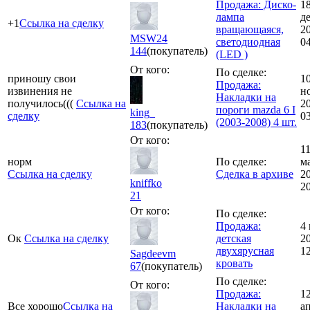
Продажа: Диско-
1
лампа
д
+1
Ссылка на сделку
вращающаяся,
2
MSW24
светодиодная
0
144
(покупатель)
(LED )
От кого:
По сделке:
приношу свои
1
Продажа:
извинения не
н
Накладки на
получилось(((
Ссылка на
2
пороги mazda 6 I
king_
сделку
0
(2003-2008) 4 шт.
183
(покупатель)
От кого:
1
норм
По сделке:
м
Ссылка на сделку
Сделка в архиве
2
kniffko
2
21
От кого:
По сделке:
Продажа:
4
Ок
Ссылка на сделку
детская
2
двухярусная
1
Sagdeevm
кровать
67
(покупатель)
По сделке:
От кого:
Продажа:
1
Все хорошо
Ссылка на
Накладки на
а