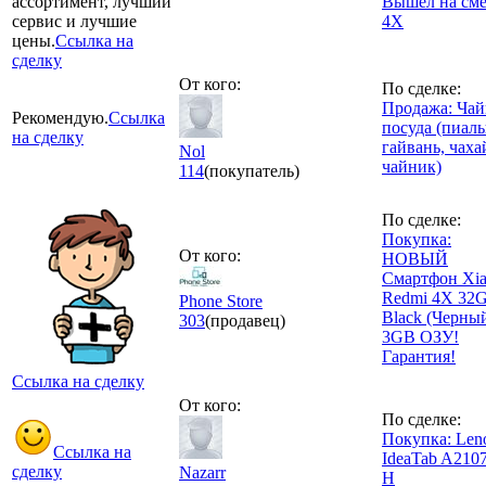
ассортимент, лучший
Вышел на см
сервис и лучшие
4X
цены.
Ссылка на
сделку
От кого:
По сделке:
Продажа: Чай
Рекомендую.
Ссылка
посуда (пиалы
на сделку
гайвань, чаха
Nol
чайник)
114
(покупатель)
По сделке:
Покупка:
От кого:
НОВЫЙ
Смартфон Xi
Redmi 4X 32
Phone Store
Black (Черны
303
(продавец)
3GB ОЗУ!
Гарантия!
Ссылка на сделку
От кого:
По сделке:
Покупка: Len
Ссылка на
IdeaTab A210
сделку
Nazarr
H