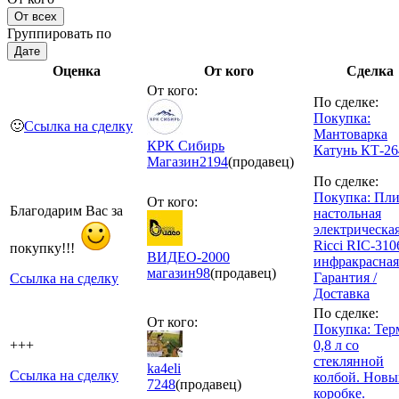
От всех
Группировать по
Дате
Оценка
От кого
Сделка
От кого:
По сделке:
Покупка:
🙂
Ссылка на сделку
Мантоварка
КРК Сибирь
Катунь КТ-2
Магазин
2194
(продавец)
По сделке:
Покупка: Пли
От кого:
Благодарим Вас за
настольная
электрическа
Ricci RIC-3106
покупку!!!
ВИДЕО-2000
инфракрасная
магазин
98
(продавец)
Гарантия /
Ссылка на сделку
Доставка
По сделке:
От кого:
Покупка: Тер
+++
0,8 л со
стеклянной
ka4eli
Ссылка на сделку
колбой. Новы
7248
(продавец)
коробке.