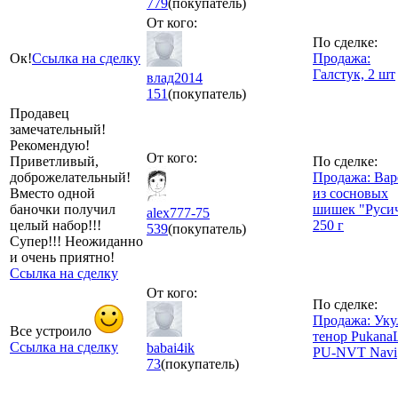
779
(покупатель)
От кого:
По сделке:
Ок!
Ссылка на сделку
Продажа:
Галстук, 2 шт
влад2014
151
(покупатель)
Продавец
замечательный!
Рекомендую!
От кого:
Приветливый,
По сделке:
доброжелательный!
Продажа: Вар
Вместо одной
из сосновых
баночки получил
шишек "Русич
alex777-75
целый набор!!!
250 г
539
(покупатель)
Супер!!! Неожиданно
и очень приятно!
Ссылка на сделку
От кого:
По сделке:
Продажа: Уку
Все устроило
тенор Pukana
Ссылка на сделку
babai4ik
PU-NVT Navi
73
(покупатель)