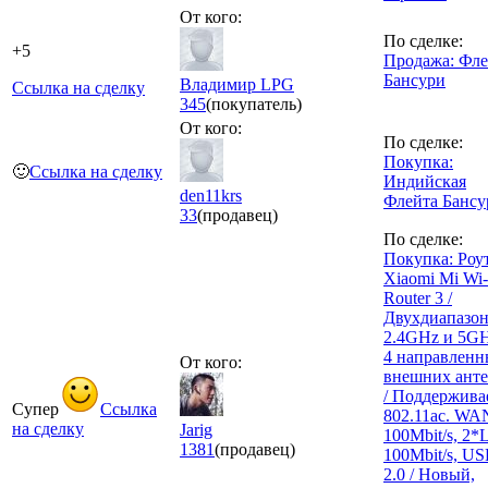
От кого:
По сделке:
+5
Продажа: Фле
Бансури
Владимир LPG
Ссылка на сделку
345
(покупатель)
От кого:
По сделке:
Покупка:
🙂
Ссылка на сделку
Индийская
den11krs
Флейта Бансу
33
(продавец)
По сделке:
Покупка: Роу
Xiaomi Mi Wi-
Router 3 /
Двухдиапазо
2.4GHz и 5GH
4 направленн
От кого:
внешних ант
/ Поддержива
Супер
Ссылка
802.11ас. WA
на сделку
Jarig
100Мbit/s, 2
1381
(продавец)
100Мbit/s, U
2.0 / Новый,