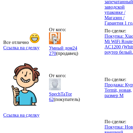
запечатанный
заводской
упаковке /
Магазин /
Гарантия 1 го
От кого:
По сделке:
Покупка: Xia
Mi WiFi Route
Все отлично
AC1200 (Whit
Ссылка на сделку
Умный дом24
роутер белый.
270
(продавец)
От кого:
По сделке:
Продажа: Кур
Termit, новая,
SpechTaTor
размер М
62
(покупатель)
Ссылка на сделку
По сделке:
Покупка: Но
внешний