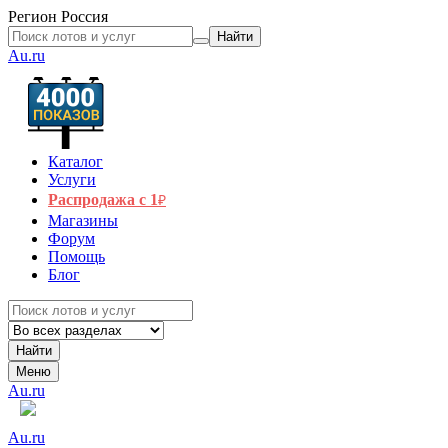
Регион
Россия
Найти
Au.ru
Каталог
Услуги
Распродажа с 1
₽
Магазины
Форум
Помощь
Блог
Найти
Меню
Au.ru
Au.ru