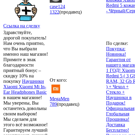
Redmi 5 кожа
case124
- Чёрный/Се
1322
(продавец)
Ссылка на сделку
Здравствуйте,
дорогой покупатель!
Нам очень приятно,
По сделке:
что Вы выбрали
Покупка:
именно наш магазин!
Hoвинка!
Примите в знак
Гарантия от
благодарности
нашего магaз
приятный бонус –
1 ГОД! Xiaom
скидку 10% на
Redmi 5 ( 3 G
От кого:
покупку
Наушники
RAM, 32 Gb
Xiaomi Xiaomi Mi In-
) + Чехол +
Ear Headphones Basic
Стекло +
в нашем магазине!
Наушники в
MegaMen
Мы уверены, Вы
Подарок!
789
(продавец)
останетесь довольны
Официальная
своим выбором!
Глобальная
Мы сделаем для
Прошивка!
этого всё возможное!
Доставка
Гарантируем лучший
Бесплатно!