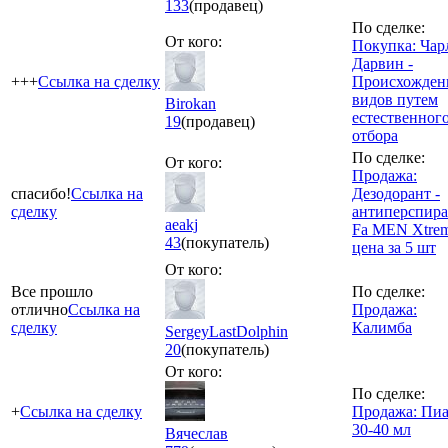
133
(продавец)
По сделке:
От кого:
Покупка: Чар
Дарвин -
+++
Ссылка на сделку
Происхожден
видов путем
Birokan
естественног
19
(продавец)
отбора
По сделке:
От кого:
Продажа:
спасибо!
Ссылка на
Дезодорант -
сделку
антиперспира
aeakj
Fa MEN Xtrem
43
(покупатель)
цена за 5 шт
От кого:
Все прошло
По сделке:
отлично
Ссылка на
Продажа:
сделку
Калимба
SergeyLastDolphin
20
(покупатель)
От кого:
По сделке:
+
Ссылка на сделку
Продажа: Пиа
30-40 мл
Вячеслав