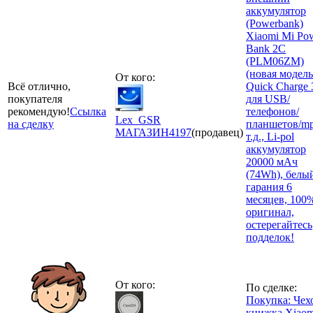
аккумулятор
(Powerbank)
Xiaomi Mi Po
Bank 2C
(PLM06ZM)
(новая модель
От кого:
Всё отлично,
Quick Charge 
покупателя
для USB/
рекомендую!
Ссылка
телефонов/
Lex_GSR
на сделку
планшетов/mp
МАГАЗИН
4197
(продавец)
т.д., Li-pol
аккумулятор
20000 мАч
(74Wh), белы
гарания 6
месяцев, 100
оригинал,
остерегайтесь
подделок!
От кого:
По сделке:
Покупка: Чех
книжка Xiaom