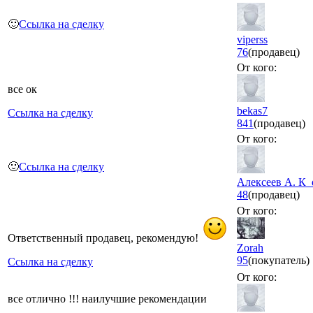
🙂
Ссылка на сделку
viperss
76
(продавец)
От кого:
все ок
bekas7
Ссылка на сделку
841
(продавец)
От кого:
🙂
Ссылка на сделку
Алексеев А. К_
48
(продавец)
От кого:
Ответственный продавец, рекомендую!
Zorah
95
(покупатель)
Ссылка на сделку
От кого:
все отлично !!! наилучшие рекомендации