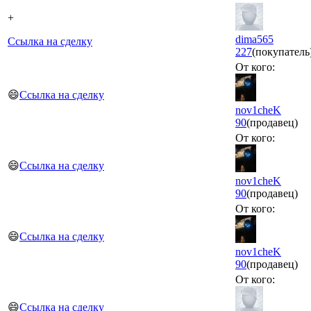
+
dima565
Ссылка на сделку
227
(покупатель
От кого:
😄
Ссылка на сделку
nov1cheK
90
(продавец)
От кого:
😄
Ссылка на сделку
nov1cheK
90
(продавец)
От кого:
😄
Ссылка на сделку
nov1cheK
90
(продавец)
От кого:
😄
Ссылка на сделку