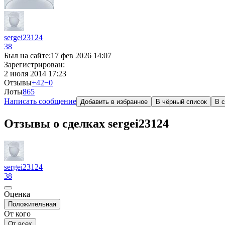
sergei23124
38
Был на сайте:
17 фев 2026 14:07
Зарегистрирован:
2 июля 2014 17:23
Отзывы
+42
−0
Лоты
8
65
Написать сообщение
Добавить в избранное
В чёрный список
В с
Отзывы о сделках sergei23124
sergei23124
38
Оценка
Положительная
От кого
От всех