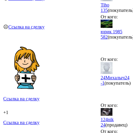
Tiho
135
(покупатель
От кого:
☹️
Ссылка на сделку
юрик 1985
582
(покупатель
От кого:
24Михалыч24
-1
(покупатель)
Ссылка на сделку
От кого:
+1
124nik
Ссылка на сделку
24
(продавец)
От кого: