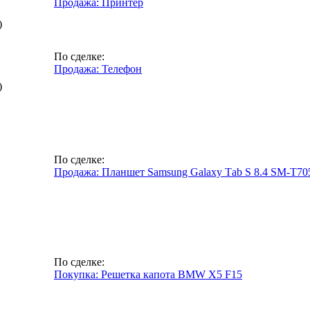
Продажа: Принтер
)
По сделке:
Продажа: Телефон
)
По сделке:
Продажа: Планшет Sаmsung Galахy Таb S 8.4 SМ-T70
По сделке:
Покупка: Решетка капота BMW X5 F15