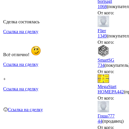
borisagl
1068
(покупател
От кого:
Сделка состоялась
Flier
Ссылка на сделку
1349
(покупател
От кого:
Всё отлично!
SmartSG
Ссылка на сделку
734
(покупатель
От кого:
+
MegaStart
Ссылка на сделку
НОМЕРА
442
(п
От кого:
🙂
Ссылка на сделку
Гоша777
44
(продавец)
От кого: