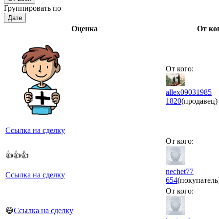
Группировать по
Дате
Оценка
От ко
От кого:
allex09031985
1820
(продавец)
Ссылка на сделку
От кого:
👍👍👍
nechet77
Ссылка на сделку
654
(покупатель
От кого:
😄
Ссылка на сделку