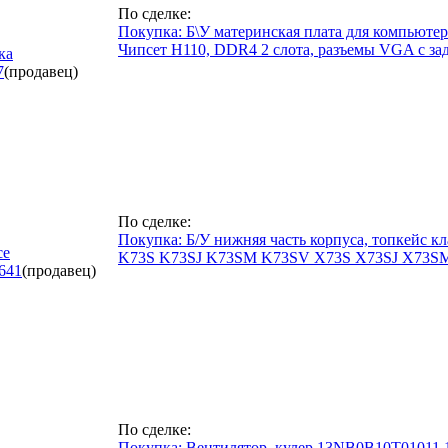
По сделке:
Покупка: Б\У материнская плата для компьюте
Чипсет H110, DDR4 2 слота, разъемы VGA с за
ка
7
(продавец)
По сделке:
Покупка: Б/У нижняя часть корпуса, топкейс 
ce
K73S K73SJ K73SM K73SV X73S X73SJ X73SM
641
(продавец)
По сделке:
Покупка: Вентилятор, кулер 13NB0B10T01011