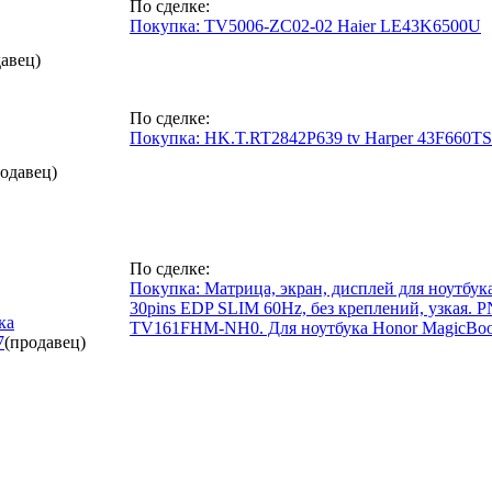
По сделке:
Покупка: TV5006-ZC02-02 Haier LE43K6500U
авец)
По сделке:
Покупка: HK.T.RT2842P639 tv Harper 43F660T
родавец)
По сделке:
Покупка: Матрица, экран, дисплей для ноутбу
30pins EDP SLIM 60Hz, без креплений, узка
ка
TV161FHM-NH0. Для ноутбука Honor MagicBoo
7
(продавец)