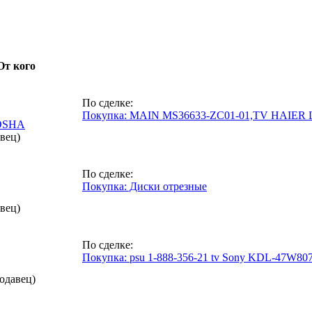
От кого
По сделке:
Покупка: MAIN MS36633-ZC01-01,TV HAIER 
OSHA
вец)
По сделке:
Покупка: Диски отрезные
вец)
По сделке:
Покупка: psu 1-888-356-21 tv Sony KDL-47W80
одавец)