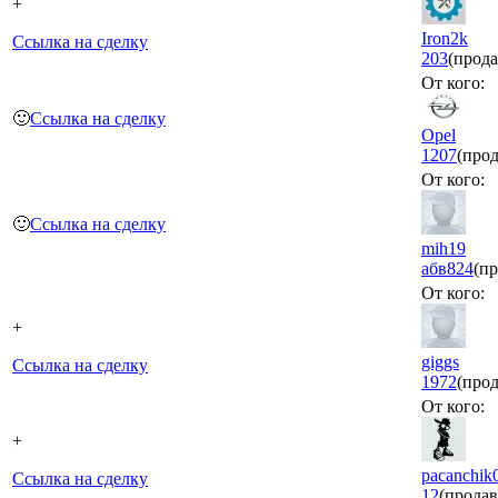
+
Iron2k
Ссылка на сделку
203
(прода
От кого:
🙂
Ссылка на сделку
Opel
1207
(прод
От кого:
🙂
Ссылка на сделку
mih19
абв
824
(п
От кого:
+
giggs
Ссылка на сделку
1972
(прод
От кого:
+
pacanchik
Ссылка на сделку
12
(продав