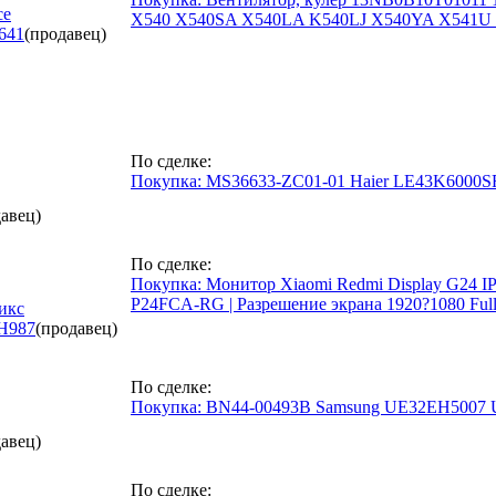
ce
X540 X540SA X540LA K540LJ X540YA X541U 
641
(продавец)
По сделке:
Покупка: MS36633-ZC01-01 Haier LE43K6000S
авец)
По сделке:
Покупка: Монитор Xiaomi Redmi Display G24 IPS
P24FCA-RG | Разрешение экрана 1920?1080 Full
икс
Н
987
(продавец)
По сделке:
Покупка: BN44-00493B Samsung UE32EH5007
авец)
По сделке: