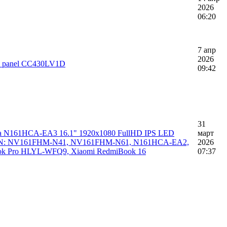
2026
06:20
7 апр
2026
S panel CC430LV1D
09:42
31
ка N161HCA-EA3 16.1" 1920x1080 FullHD IPS LED
март
я. PN: NV161FHM-N41, NV161FHM-N61, N161HCA-EA2,
2026
k Pro HLYL-WFQ9, Xiaomi RedmiBook 16
07:37