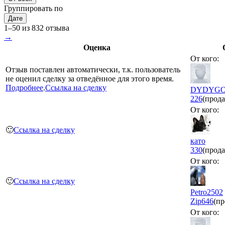
Группировать по
Дате
1–50 из 832 отзыва
→
Оценка
От кого:
Отзыв поставлен автоматически, т.к. пользователь
не оценил сделку за отведённое для этого время.
Подробнее
.
Ссылка на сделку
DYDYG
226
(прода
От кого:
🙂
Ссылка на сделку
като
330
(прода
От кого:
🙂
Ссылка на сделку
Petro2502
Zip
646
(пр
От кого: