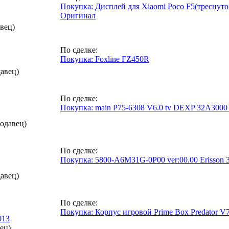
Покупка: Дисплей для Xiaomi Poco F5(треснуто
Оригинал
вец)
По сделке:
Покупка: Foxline FZ450R
авец)
По сделке:
Покупка: main P75-6308 V6.0 tv DEXP 32A3000 l
родавец)
По сделке:
Покупка: 5800-A6M31G-0P00 ver:00.00 Erisson
авец)
По сделке:
Покупка: Корпус игровой Prime Box Predator V
013
ец)