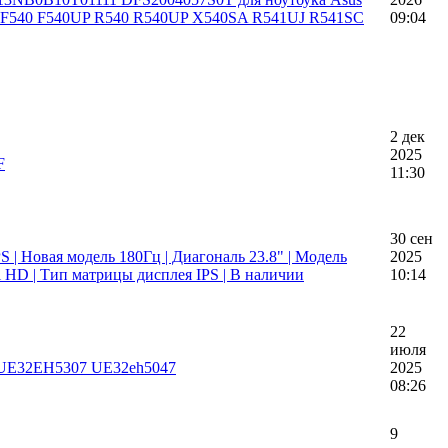
F540 F540UP R540 R540UP X540SA R541UJ R541SC
09:04
2 дек
2025
F
11:30
30 сен
 | Новая модель 180Гц | Диагональ 23.8" | Модель
2025
 HD | Тип матрицы дисплея IPS | В наличии
10:14
22
июля
 UE32EH5307 UE32eh5047
2025
08:26
9