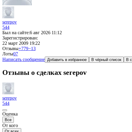
serepov
544
Был на сайте:
6 авг 2026 11:12
Зарегистрирован:
22 март 2009 19:22
Отзывы
+779
−13
Лоты
0
7
Написать сообщение
Добавить в избранное
В чёрный список
В с
Отзывы о сделках serepov
serepov
544
Оценка
Все
От кого
От всех