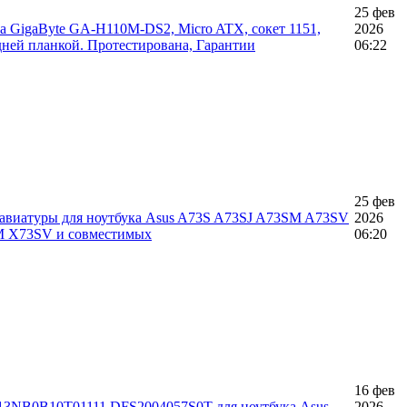
25 фев
ра GigaByte GA-H110M-DS2, Micro ATX, сокет 1151,
2026
дней планкой. Протестирована, Гарантии
06:22
25 фев
клавиатуры для ноутбука Asus A73S A73SJ A73SM A73SV
2026
 X73SV и совместимых
06:20
16 фев
 13NB0B10T01111 DFS2004057S0T для ноутбука Asus
2026