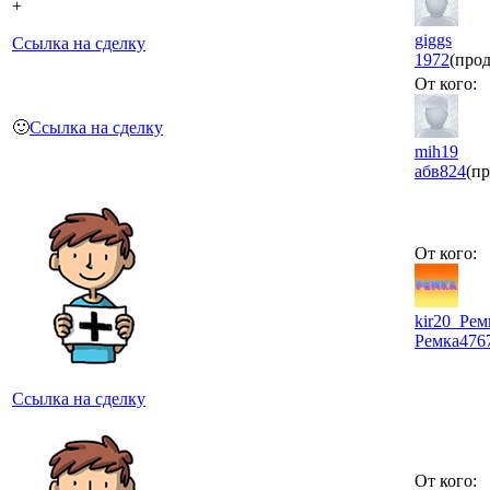
+
giggs
Ссылка на сделку
1972
(прод
От кого:
🙂
Ссылка на сделку
mih19
абв
824
(п
От кого:
kir20_Рем
Ремка
476
Ссылка на сделку
От кого: