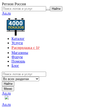
Регион
Россия
Найти
Au.ru
Каталог
Услуги
Распродажа с 1
₽
Магазины
Форум
Помощь
Блог
Найти
Меню
Au.ru
Au.ru