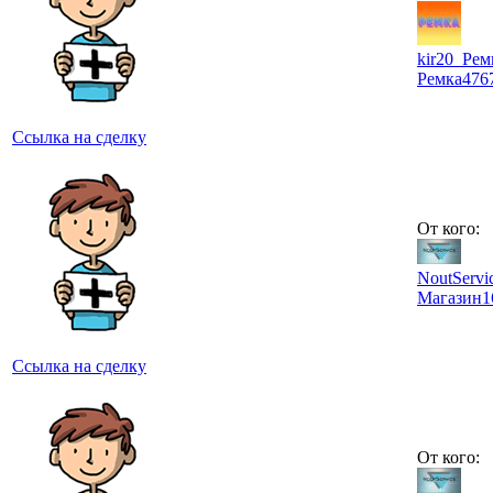
kir20_Рем
Ремка
476
Ссылка на сделку
От кого:
NoutServi
Магазин
1
Ссылка на сделку
От кого: