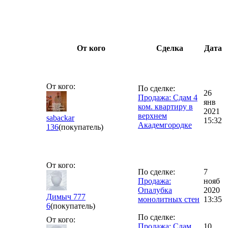
От кого
Сделка
Дата
От кого:
По сделке:
26
Продажа: Сдам 4
янв
ком. квартиру в
2021
верхнем
sabackar
15:32
Академгородке
136
(покупатель)
От кого:
По сделке:
7
Продажа:
нояб
Опалубка
2020
Димыч 777
монолитных стен
13:35
6
(покупатель)
По сделке:
От кого:
Продажа: Сдам
10