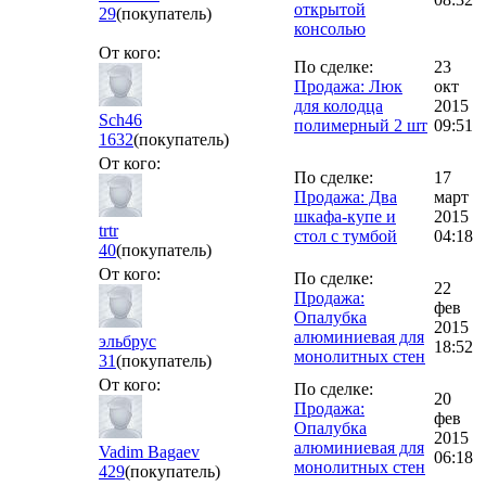
открытой
29
(покупатель)
консолью
От кого:
По сделке:
23
Продажа: Люк
окт
для колодца
2015
Sch46
полимерный 2 шт
09:51
1632
(покупатель)
От кого:
По сделке:
17
Продажа: Два
март
шкафа-купе и
2015
trtr
стол с тумбой
04:18
40
(покупатель)
От кого:
По сделке:
22
Продажа:
фев
Опалубка
2015
алюминиевая для
эльбрус
18:52
монолитных стен
31
(покупатель)
От кого:
По сделке:
20
Продажа:
фев
Опалубка
2015
алюминиевая для
Vadim Bagaev
06:18
монолитных стен
429
(покупатель)