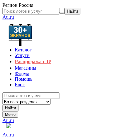
Регион
Россия
Найти
Au.ru
Каталог
Услуги
Распродажа с 1
₽
Магазины
Форум
Помощь
Блог
Найти
Меню
Au.ru
Au.ru