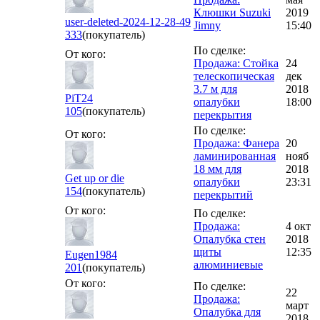
Клюшки Suzuki
2019
user-deleted-2024-12-28-49
Jimny
15:40
333
(покупатель)
По сделке:
От кого:
Продажа: Стойка
24
телескопическая
дек
3.7 м для
2018
PiT24
опалубки
18:00
105
(покупатель)
перекрытия
По сделке:
От кого:
Продажа: Фанера
20
ламинированная
нояб
18 мм для
2018
Get up or die
опалубки
23:31
154
(покупатель)
перекрытий
От кого:
По сделке:
Продажа:
4 окт
Опалубка стен
2018
щиты
12:35
Eugen1984
алюминиевые
201
(покупатель)
От кого:
По сделке:
22
Продажа:
март
Опалубка для
2018