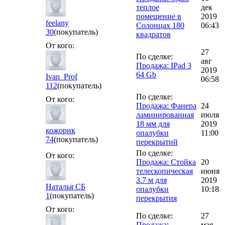
теплое
дек
помещение в
2019
feelany
Солонцах 180
06:43
30
(покупатель)
квадратов
От кого:
27
По сделке:
авг
Продажа: IPad 3
2019
64 Gb
Ivan_Prof
06:58
112
(покупатель)
По сделке:
От кого:
Продажа: Фанера
24
ламинированная
июля
18 мм для
2019
кожорик
опалубки
11:00
74
(покупатель)
перекрытий
По сделке:
От кого:
Продажа: Стойка
20
телескопическая
июня
3.7 м для
2019
Наталья СБ
опалубки
10:18
1
(покупатель)
перекрытия
От кого:
По сделке:
27
Продажа:
мая