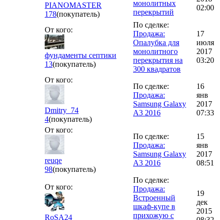
монолитных
PIANOMASTER
02:00
перекрытий
178
(покупатель)
По сделке:
От кого:
Продажа:
17
Опалубка для
июля
монолитного
2017
фундаменты септики
перекрытия на
03:20
13
(покупатель)
300 квадратов
От кого:
По сделке:
16
Продажа:
янв
Samsung Galaxy
2017
Dmitry_74
A3 2016
07:33
4
(покупатель)
От кого:
По сделке:
15
Продажа:
янв
Samsung Galaxy
2017
reuqe
A3 2016
08:51
98
(покупатель)
По сделке:
От кого:
Продажа:
19
Встроенный
дек
шкаф-купе в
2015
прихожую с
RoSA24
08:32