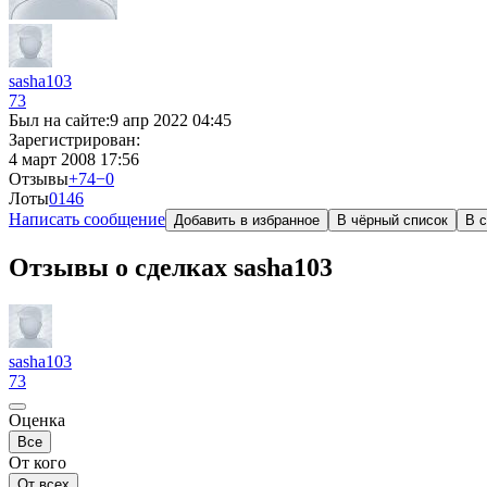
sasha103
73
Был на сайте:
9 апр 2022 04:45
Зарегистрирован:
4 март 2008 17:56
Отзывы
+74
−0
Лоты
0
146
Написать сообщение
Добавить в избранное
В чёрный список
В с
Отзывы о сделках sasha103
sasha103
73
Оценка
Все
От кого
От всех