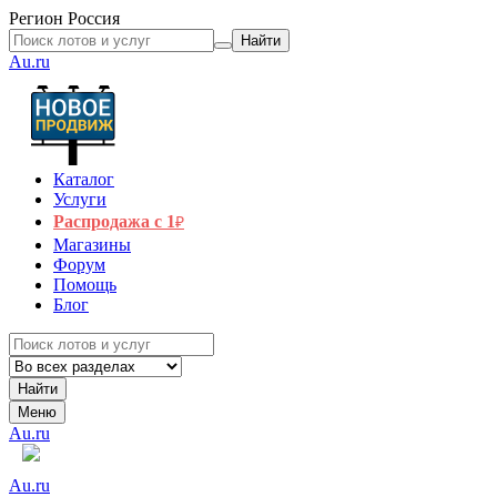
Регион
Россия
Найти
Au.ru
Каталог
Услуги
Распродажа с 1
₽
Магазины
Форум
Помощь
Блог
Найти
Меню
Au.ru
Au.ru