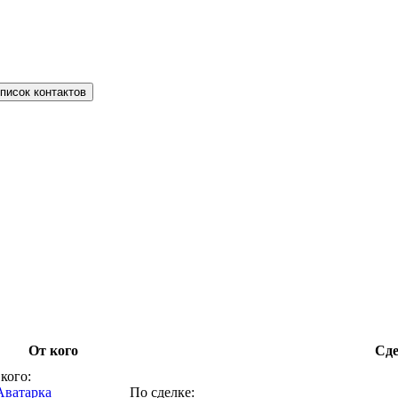
писок контактов
От кого
Сде
кого:
По сделке: