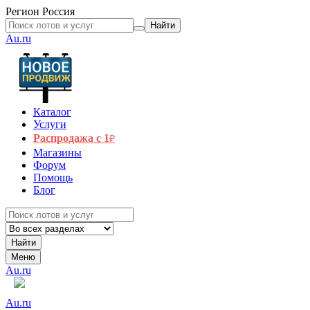
Регион
Россия
Найти
Au.ru
Каталог
Услуги
Распродажа с 1
₽
Магазины
Форум
Помощь
Блог
Найти
Меню
Au.ru
Au.ru