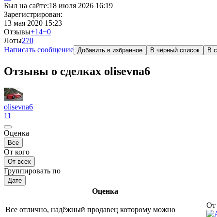
Был на сайте:
18 июля 2026 16:19
Зарегистрирован:
13 мая 2020 15:23
Отзывы
+14
−0
Лоты
27
0
Написать сообщение
Добавить в избранное
В чёрный список
В с
Отзывы о сделках olisevna6
olisevna6
11
Оценка
Все
От кого
От всех
Группировать по
Дате
Оценка
От 
Все отлично, надёжный продавец которому можно