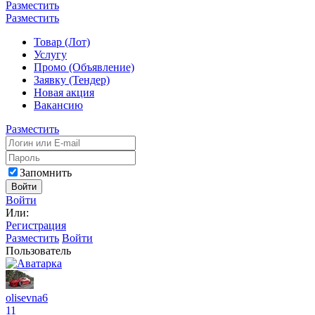
Разместить
Разместить
Товар (Лот)
Услугу
Промо (Объявление)
Заявку (Тендер)
Новая акция
Вакансию
Разместить
Запомнить
Войти
Войти
Или:
Регистрация
Разместить
Войти
Пользователь
olisevna6
11