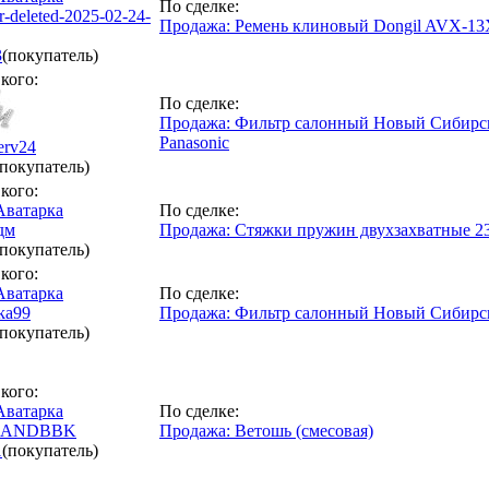
По сделке:
r-deleted-2025-02-24-
Продажа: Ремень клиновый Dongil AVX-13
3
(покупатель)
кого:
По сделке:
Продажа: Фильтр салонный Новый Сибирс
Panasonic
erv24
(покупатель)
кого:
По сделке:
дм
Продажа: Стяжки пружин двухзахватные 2
(покупатель)
кого:
По сделке:
ska99
Продажа: Фильтр салонный Новый Сибирс
(покупатель)
кого:
По сделке:
RANDBBK
Продажа: Ветошь (смесовая)
1
(покупатель)