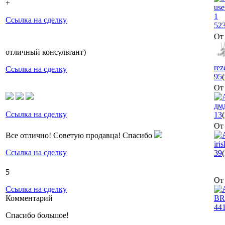
+
use
1
Ссылка на сделку
52
От 
отличный консультант)
rez
Ссылка на сделку
95
От 
дм
Ссылка на сделку
13
От 
Все отлично! Советую продавца! Спасибо
iri
Ссылка на сделку
39
5
От 
Ссылка на сделку
Комментарий
B
44
Спасибо большое!