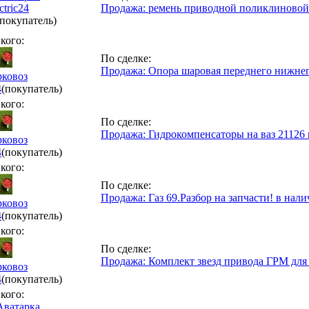
ctric24
Продажа: ремень приводной поликлиновой
(покупатель)
кого:
По сделке:
Продажа: Опора шаровая переднего нижнег
рковоз
4
(покупатель)
кого:
По сделке:
Продажа: Гидрокомпенсаторы на ваз 21126
рковоз
4
(покупатель)
кого:
По сделке:
Продажа: Газ 69.Разбор на запчасти! в нали
рковоз
4
(покупатель)
кого:
По сделке:
Продажа: Комплект звезд привода ГРМ для 
рковоз
4
(покупатель)
кого: