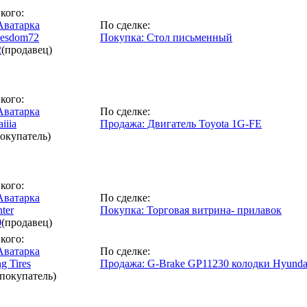
кого:
По сделке:
lesdom72
Покупка: Стол письменный
2
(продавец)
кого:
По сделке:
aiiia
Продажа: Двигатель Toyota 1G-FE
покупатель)
кого:
По сделке:
ter
Покупка: Торговая витрина- прилавок
0
(продавец)
кого:
По сделке:
g Tires
Продажа: G-Brake GP11230 колодки Hyundai
(покупатель)