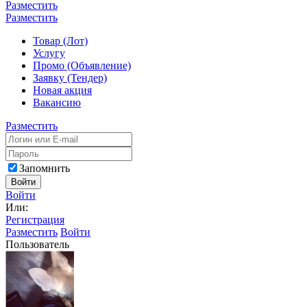
Разместить
Разместить
Товар (Лот)
Услугу
Промо (Объявление)
Заявку (Тендер)
Новая акция
Вакансию
Разместить
Запомнить
Войти
Войти
Или:
Регистрация
Разместить
Войти
Пользователь