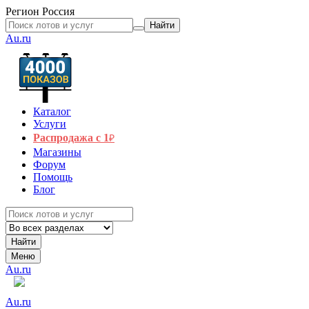
Регион
Россия
Найти
Au.ru
Каталог
Услуги
Распродажа с 1
₽
Магазины
Форум
Помощь
Блог
Найти
Меню
Au.ru
Au.ru