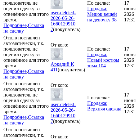
пользователь не
По сделке:
17
оценил сделку за
Продажа:
июня
user-deleted-
отведённое для этого
Мешок вещей
2026
2026-05-26-
время.
на девочку 98
17:31
1660129910
Подробнее
.
Ссылка
7
(покупатель)
на сделку
Отзыв поставлен
автоматически, т.к.
От кого:
пользователь не
По сделке:
17
оценил сделку за
Продажа:
июня
отведённое для этого
Новый костюм
2026
Аркадий К
время.
зима 104
17:31
411
(покупатель)
Подробнее
.
Ссылка
на сделку
Отзыв поставлен
От кого:
автоматически, т.к.
пользователь не
17
По сделке:
оценил сделку за
июня
Продажа:
user-deleted-
отведённое для этого
2026
Верхняя одежда
2026-05-26-
время.
17:31
1660129910
Подробнее
.
Ссылка
7
(покупатель)
на сделку
Отзыв поставлен
автоматически, т.к.
От кого: