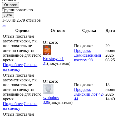
От всех
Группировать по
Дате
1–50 из 2579 отзывов
→
Оценка
От кого
Сделка
Дата
Отзыв поставлен
автоматически, т.к.
От кого:
пользователь не
По сделке:
20
оценил сделку за
Продажа:
июня
отведённое для этого
Демисезонный
2026
KrestosyakL
время.
костюм 98
08:25
21
(покупатель)
Подробнее
.
Ссылка
на сделку
Отзыв поставлен
автоматически, т.к.
От кого:
пользователь не
По сделке:
18
оценил сделку за
Продажа:
июня
отведённое для этого
Женский лот 42-
2026
svobuhov
время.
44
14:49
329
(покупатель)
Подробнее
.
Ссылка
на сделку
Отзыв поставлен