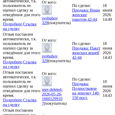
автоматически, т.к.
От кого:
пользователь не
По сделке:
18
оценил сделку за
Продажа: Вещи
июня
отведённое для этого
женские
2026
svobuhov
время.
пакетом 42-44
14:49
329
(покупатель)
Подробнее
.
Ссылка
на сделку
Отзыв поставлен
автоматически, т.к.
От кого:
пользователь не
По сделке:
18
оценил сделку за
Продажа: Пакет
июня
отведённое для этого
женских вещей
2026
svobuhov
время.
42-44
14:43
329
(покупатель)
Подробнее
.
Ссылка
на сделку
Отзыв поставлен
От кого:
автоматически, т.к.
По сделке:
пользователь не
18
Продажа:
оценил сделку за
июня
Подростковое
user-deleted-
отведённое для этого
2026
на девочку 140-
2026-05-26-
время.
14:43
150 рост.
1660129910
Подробнее
.
Ссылка
7
(покупатель)
на сделку
Отзыв поставлен
автоматически, т.к.