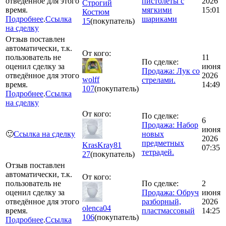
отведённое для этого
пистолеты с
2026
Строгий
время.
мягкими
15:01
Костюм
Подробнее
.
Ссылка
шариками
15
(покупатель)
на сделку
Отзыв поставлен
автоматически, т.к.
От кого:
пользователь не
11
По сделке:
оценил сделку за
июня
Продажа: Лук со
отведённое для этого
2026
wolff
стрелами.
время.
14:49
107
(покупатель)
Подробнее
.
Ссылка
на сделку
От кого:
По сделке:
6
Продажа: Набор
июня
🙂
Ссылка на сделку
новых
2026
предметных
KrasKray81
07:35
тетрадей.
27
(покупатель)
Отзыв поставлен
автоматически, т.к.
От кого:
пользователь не
По сделке:
2
оценил сделку за
Продажа: Обруч
июня
отведённое для этого
разборный,
2026
olenca04
время.
пластмассовый
14:25
106
(покупатель)
Подробнее
.
Ссылка