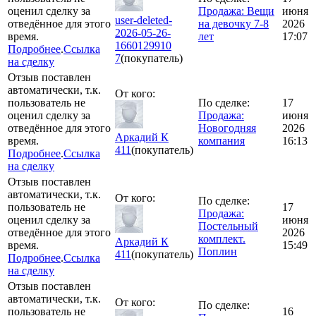
оценил сделку за
Продажа: Вещи
июня
user-deleted-
отведённое для этого
на девочку 7-8
2026
2026-05-26-
время.
лет
17:07
1660129910
Подробнее
.
Ссылка
7
(покупатель)
на сделку
Отзыв поставлен
автоматически, т.к.
От кого:
пользователь не
По сделке:
17
оценил сделку за
Продажа:
июня
отведённое для этого
Новогодняя
2026
Аркадий К
время.
компания
16:13
411
(покупатель)
Подробнее
.
Ссылка
на сделку
Отзыв поставлен
автоматически, т.к.
От кого:
По сделке:
пользователь не
17
Продажа:
оценил сделку за
июня
Постельный
отведённое для этого
2026
комплект.
Аркадий К
время.
15:49
Поплин
411
(покупатель)
Подробнее
.
Ссылка
на сделку
Отзыв поставлен
автоматически, т.к.
От кого:
По сделке:
пользователь не
16