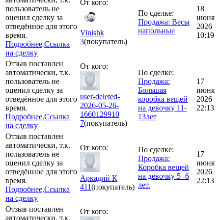
От кого:
пользователь не
18
По сделке:
оценил сделку за
июня
Продажа: Весы
отведённое для этого
2026
напольные
Vinishk
время.
10:19
3
(покупатель)
Подробнее
.
Ссылка
на сделку
Отзыв поставлен
От кого:
автоматически, т.к.
По сделке:
пользователь не
Продажа:
17
оценил сделку за
Большая
июня
user-deleted-
отведённое для этого
коробка вещей
2026
2026-05-26-
время.
на девочку 11-
22:13
1660129910
Подробнее
.
Ссылка
13лет
7
(покупатель)
на сделку
Отзыв поставлен
автоматически, т.к.
От кого:
По сделке:
пользователь не
17
Продажа:
оценил сделку за
июня
Коробка вещей
отведённое для этого
2026
на девочку 5 -6
Аркадий К
время.
22:13
лет.
411
(покупатель)
Подробнее
.
Ссылка
на сделку
Отзыв поставлен
От кого:
автоматически, т.к.