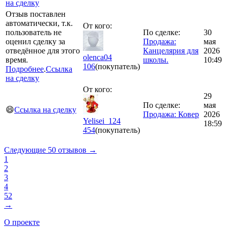
на сделку
Отзыв поставлен
автоматически, т.к.
От кого:
пользователь не
По сделке:
30
оценил сделку за
Продажа:
мая
отведённое для этого
Канцелярия для
2026
olenca04
время.
школы.
10:49
106
(покупатель)
Подробнее
.
Ссылка
на сделку
От кого:
29
По сделке:
мая
😄
Ссылка на сделку
Продажа: Ковер
2026
Yelisei_124
18:59
454
(покупатель)
Следующие 50 отзывов →
1
2
3
4
52
→
О проекте