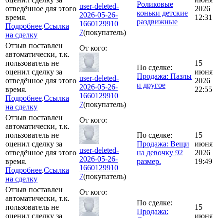
Роликовые
user-deleted-
отведённое для этого
2026
коньки детские
2026-05-26-
время.
12:31
раздвижные
1660129910
Подробнее
.
Ссылка
7
(покупатель)
на сделку
Отзыв поставлен
От кого:
автоматически, т.к.
пользователь не
15
По сделке:
оценил сделку за
июня
Продажа: Пазлы
user-deleted-
отведённое для этого
2026
и другое
2026-05-26-
время.
22:55
1660129910
Подробнее
.
Ссылка
7
(покупатель)
на сделку
Отзыв поставлен
От кого:
автоматически, т.к.
пользователь не
По сделке:
15
оценил сделку за
Продажа: Вещи
июня
user-deleted-
отведённое для этого
на девочку 92
2026
2026-05-26-
время.
размер.
19:49
1660129910
Подробнее
.
Ссылка
7
(покупатель)
на сделку
Отзыв поставлен
От кого:
автоматически, т.к.
По сделке:
пользователь не
15
Продажа:
оценил сделку за
июня