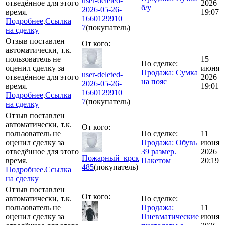
user-deleted-
отведённое для этого
2026
б/у
2026-05-26-
время.
19:07
1660129910
Подробнее
.
Ссылка
7
(покупатель)
на сделку
Отзыв поставлен
От кого:
автоматически, т.к.
пользователь не
15
По сделке:
оценил сделку за
июня
Продажа: Сумка
user-deleted-
отведённое для этого
2026
на пояс
2026-05-26-
время.
19:01
1660129910
Подробнее
.
Ссылка
7
(покупатель)
на сделку
Отзыв поставлен
автоматически, т.к.
От кого:
пользователь не
По сделке:
11
оценил сделку за
Продажа: Обувь
июня
отведённое для этого
39 размер.
2026
Пожарный_крск
время.
Пакетом
20:19
485
(покупатель)
Подробнее
.
Ссылка
на сделку
Отзыв поставлен
От кого:
автоматически, т.к.
По сделке:
пользователь не
Продажа:
11
оценил сделку за
Пневматические
июня