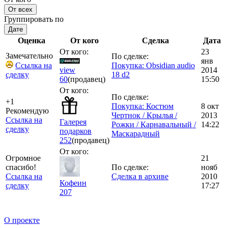
От всех
Группировать по
Дате
Оценка
От кого
Сделка
Дата
От кого:
23
Замечательно
По сделке:
янв
Ссылка на
Покупка: Obsidian audio
view
2014
сделку
18 d2
60
(продавец)
15:50
От кого:
По сделке:
+1
Покупка: Костюм
8 окт
Рекомендую
Чертнок / Крылья /
2013
Ссылка на
Галерея
Рожки / Карнавальный /
14:22
сделку
подарков
Маскарадный
252
(продавец)
От кого:
Огромное
21
спасибо!
По сделке:
нояб
Ссылка на
Сделка в архиве
2010
Кофеин
сделку
17:27
207
О проекте