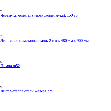
:
Черёмуха молотая (черемуховая мука), 150 гр
:
Лист железа ,металла,стали, 2 мм х 480 мм х 900 мм
:
 Помпа m52
:
Лист металла стали железа 2 х