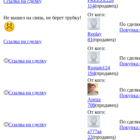
FREEZE228
Ссылка на сделку
114
(продавец)
От кого:
Не вышел на связь, не берет трубку!
По сделке
Покупка: 
Replay
81
(продавец)
Ссылка на сделку
От кого:
По сделке
🙂
Ссылка на сделку
Покупка:
Rustam124
194
(продавец)
От кого:
По сделке
🙂
Ссылка на сделку
Покупка:
Aprizz
708
(продавец)
От кого:
По сделке
🙂
Ссылка на сделку
Покупка
а777аа
22
(продавец)