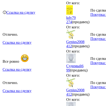
От кого:
По сделке
🙂
Ссылка на сделку
Покупка: 
kdv79
274
(продавец)
От кого:
Отлично.
По сделке
Покупка: 
Genius2008
Ссылка на сделку
412
(продавец)
От кого:
По сделке
Все ровно
Покупка:
Судимый6
Ссылка на сделку
99
(продавец)
От кого:
Отлично.
По сделке
Покупка: 
Genius2008
Ссылка на сделку
412
(продавец)
От кого: