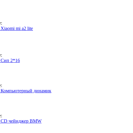
:
Xiaomi mi a2 lite
:
 Сип 2*16
:
 Компьютерный динамик
:
: CD чейнджер BMW