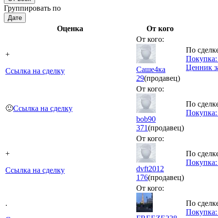
Группировать по
Дате
Оценка
От кого
От кого:
По сделке
+
Покупка:
Ценник з
Саше4ка
Ссылка на сделку
29
(продавец)
От кого:
По сделке
🙂
Ссылка на сделку
Покупка:
bob90
371
(продавец)
От кого:
+
По сделке
Покупка: 
dvft2012
Ссылка на сделку
176
(продавец)
От кого:
.
По сделке
Покупка: