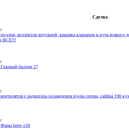
Сделка
:
 поддон, коллектор впускной, крышка клапанов и куча всякого 
а ВСЕ!!!
:
 Газовый баллон 27
:
вентилятор с радиатора охлаждения toyota corona, caldina 190 ку
:
 Фары bmw e39