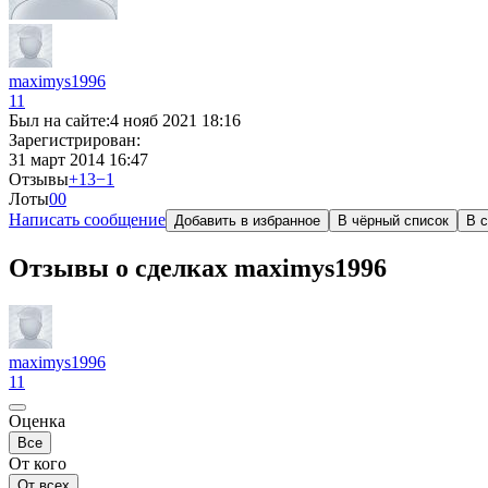
maximys1996
11
Был на сайте:
4 нояб 2021 18:16
Зарегистрирован:
31 март 2014 16:47
Отзывы
+13
−1
Лоты
0
0
Написать сообщение
Добавить в избранное
В чёрный список
В с
Отзывы о сделках maximys1996
maximys1996
11
Оценка
Все
От кого
От всех