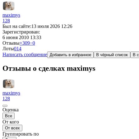
maximys
128
Был на сайте:
13 июля 2026 12:26
Зарегистрирован:
6 июня 2010 13:33
Отзывы
+309
−0
Лоты
0
14
Написать сообщение
Добавить в избранное
В чёрный список
В с
Отзывы о сделках maximys
maximys
128
Оценка
Все
От кого
От всех
Группировать по