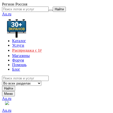
Регион
Россия
Найти
Au.ru
Каталог
Услуги
Распродажа с 1
₽
Магазины
Форум
Помощь
Блог
Найти
Меню
Au.ru
Au.ru