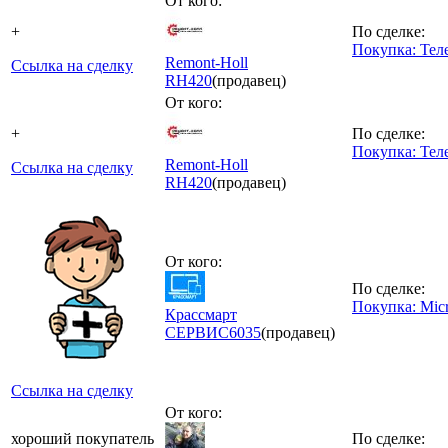
От кого:
+
По сделке:
Покупка: Тел
Remont-Holl
Ссылка на сделку
RH
420
(продавец)
От кого:
+
По сделке:
Покупка: Тел
Remont-Holl
Ссылка на сделку
RH
420
(продавец)
От кого:
По сделке:
Покупка: Micr
Крассмарт
СЕРВИС
6035
(продавец)
Ссылка на сделку
От кого:
хороший покупатель
По сделке: