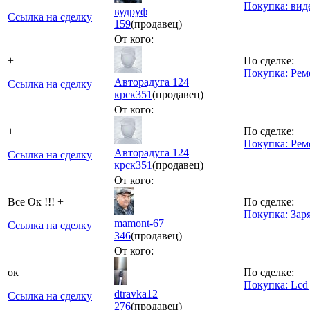
Покупка: вид
вудруф
Ссылка на сделку
159
(продавец)
От кого:
+
По сделке:
Покупка: Рем
Авторадуга 124
Ссылка на сделку
крск
351
(продавец)
От кого:
+
По сделке:
Покупка: Рем
Авторадуга 124
Ссылка на сделку
крск
351
(продавец)
От кого:
Все Ок !!! +
По сделке:
Покупка: Зар
mamont-67
Ссылка на сделку
346
(продавец)
От кого:
ок
По сделке:
Покупка: Lcd 
dtravka12
Ссылка на сделку
276
(продавец)