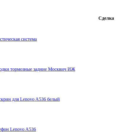
Сделка
стическая система
одки тормозные задние Москвич ИЖ
скрин для Lenovo A536 белый
ефон Lenovo A536