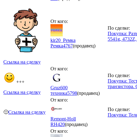
От кого:
По сделке:
Покупка: Разъ
5541g, 4732Z,
kir20_Ремка
Ремка
4767
(продавец)
Ссылка на сделку
От кого:
По сделке:
Покупка: Те
+++
транзистора.
Gruz600
Ссылка на сделку
техника
5798
(продавец)
От кого:
По сделке:
🙂
Ссылка на сделку
Покупка: Тел
Remont-Holl
RH
420
(продавец)
От кого: