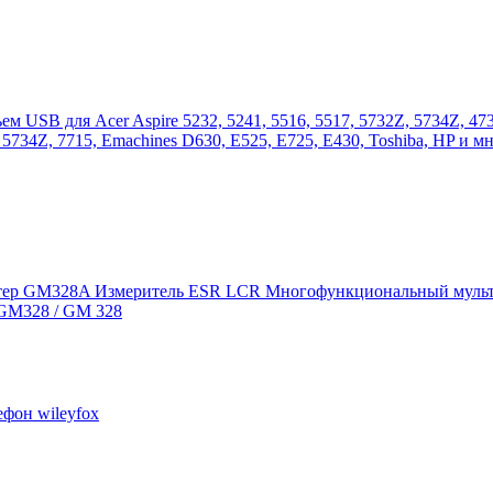
ем USB для Acer Aspire 5232, 5241, 5516, 5517, 5732Z, 5734Z, 4732
 5734Z, 7715, Emachines D630, E525, E725, E430, Toshiba, HP и м
стер GM328A Измеритель ESR LCR Многофункциональный мульт
 GM328 / GM 328
ефон wileyfox