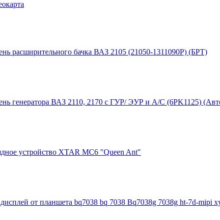
еокарта
ень расширительного бачка ВАЗ 2105 (21050-1311090Р) (БРТ)
ень генератора ВАЗ 2110, 2170 с ГУР/ ЭУР и А/С (6PK1125) (Авт
ядное устройство XTAR MC6 "Queen Ant"
дисплей от планшета bq7038 bq 7038 Bq7038g 7038g ht-7d-mipi x