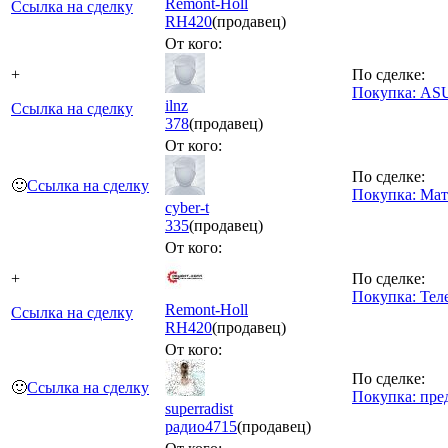
Remont-Holl
Ссылка на сделку
RH
420
(продавец)
От кого:
+
По сделке:
Покупка: AS
ilnz
Ссылка на сделку
378
(продавец)
От кого:
По сделке:
🙂
Ссылка на сделку
Покупка: Мат
cyber-t
335
(продавец)
От кого:
+
По сделке:
Покупка: Те
Remont-Holl
Ссылка на сделку
RH
420
(продавец)
От кого:
По сделке:
🙂
Ссылка на сделку
Покупка: пре
superradist
радио
4715
(продавец)