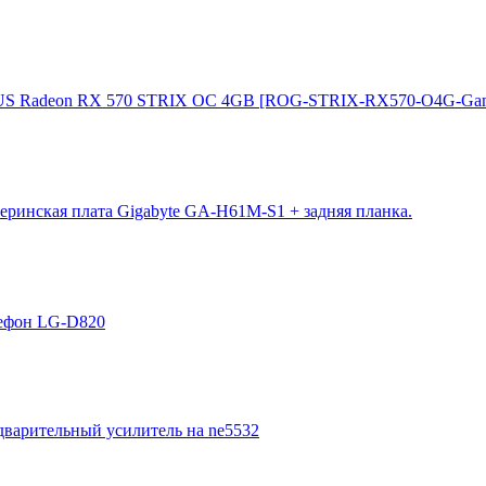
US Radeon RX 570 STRIX OC 4GB [ROG-STRIX-RX570-O4G-Gam
еринская плата Gigabyte GA-H61M-S1 + задняя планка.
лефон LG-D820
дварительный усилитель на ne5532