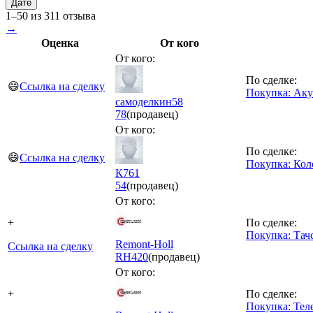
Дате
1–50 из 311 отзыва
→
Оценка
От кого
От кого:
По сделке:
😄
Ссылка на сделку
Покупка: Аку
самоделкин58
78
(продавец)
От кого:
По сделке:
😄
Ссылка на сделку
Покупка: Кол
К761
54
(продавец)
От кого:
+
По сделке:
Покупка: Тач
Remont-Holl
Ссылка на сделку
RH
420
(продавец)
От кого:
+
По сделке:
Покупка: Тел