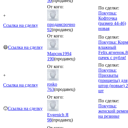
50
(продавец)
От кого:
По сделке:
Покупка:
+
Кофточка
(размер 44-46)
продамсрочно
Ссылка на сделку
новая
92
(продавец)
От кого:
По сделке:
Покупка: Корм
😄
Ссылка на сделку
влажный
Felix.ягненок.
Марсик1994
пачек с рубля!
190
(продавец)
По сделке:
От кого:
Покупка:
+
Прихваты
(прищепы) для
rosko
Ссылка на сделку
штор (новые) 2
763
(продавец)
шт
От кого:
По сделке:
Покупка:
🙂
Ссылка на сделку
женский ремен
Evgenich Я
на резинке
98
(продавец)
От кого: