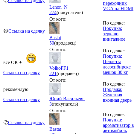
🙂
Ссылка на сделку
переходник
Lenon_N
VGA на HDMI
274
(покупатель)
От кого:
По сделке:
Покупка:
😄
Ссылка на сделку
зеркало
Bastat
винтажное
50
(продавец)
От кого:
По сделке:
Покупка:
Пеллеты
все ОК +1
лесосибирске
VolkoFF1
мешок 30 кг
Ссылка на сделку
221
(продавец)
От кого:
По сделке:
рекомендую
Продажа:
Железная
Юрий Васильевв
Ссылка на сделку
входная дверь
3
(покупатель)
От кого:
По сделке:
Покупка:
🙂
Ссылка на сделку
ароматизатор в
Bastat
автомобиль