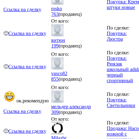
Покупка: Крем
штуки новые
rosko
Ссылка на сделку
763
(продавец)
От кого:
По сделке:
🙂
Ссылка на сделку
Покупка:
Люстра
витюн
199
(продавец)
По сделке:
От кого:
Покупка:
Рюкзак
🙂
Ссылка на сделку
школьный adid
vasco82
черный
855
(продавец)
спортивный
От кого:
По сделке:
Покупка:
ок.рекомендую
Светильники
мельдер александр
Ссылка на сделку
309
(продавец)
От кого:
По сделке:
Продажа: Насо
🙂
Ссылка на сделку
ножной с
Milazbc