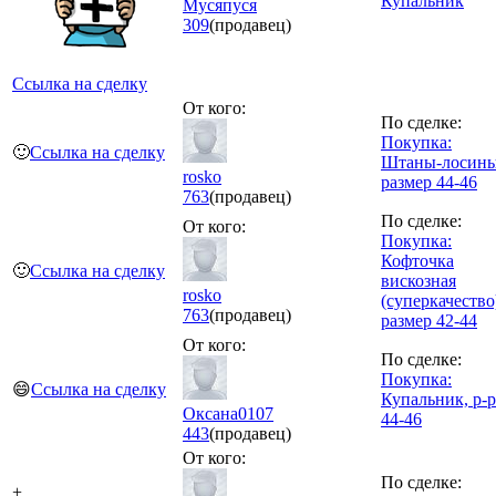
Купальник
Мусяпуся
309
(продавец)
Ссылка на сделку
От кого:
По сделке:
Покупка:
🙂
Ссылка на сделку
Штаны-лосин
rosko
размер 44-46
763
(продавец)
По сделке:
От кого:
Покупка:
Кофточка
🙂
Ссылка на сделку
вискозная
rosko
(суперкачество
763
(продавец)
размер 42-44
От кого:
По сделке:
Покупка:
😄
Ссылка на сделку
Купальник, р-р
Оксана0107
44-46
443
(продавец)
От кого:
По сделке:
+