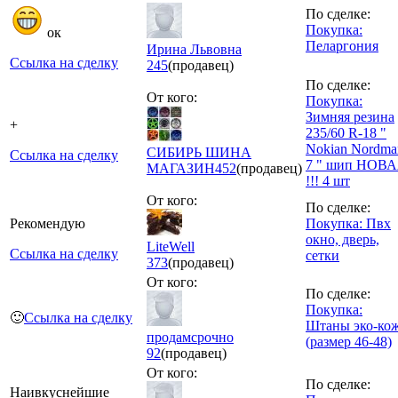
По сделке:
Покупка:
ок
Пеларгония
Ирина Львовна
Ссылка на сделку
245
(продавец)
По сделке:
От кого:
Покупка:
Зимняя резина
+
235/60 R-18 "
Nokian Nordma
СИБИРЬ ШИНА
Ссылка на сделку
7 " шип НОВ
МАГАЗИН
452
(продавец)
!!! 4 шт
От кого:
По сделке:
Рекомендую
Покупка: Пвх
окно, дверь,
LiteWell
Ссылка на сделку
сетки
373
(продавец)
От кого:
По сделке:
Покупка:
🙂
Ссылка на сделку
Штаны эко-ко
продамсрочно
(размер 46-48)
92
(продавец)
От кого:
По сделке:
Наивкуснейшие