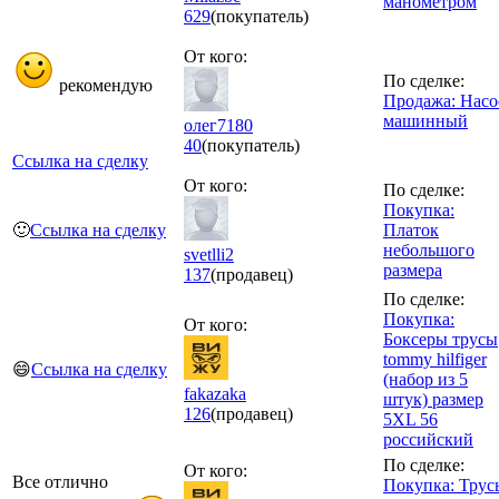
манометром
629
(покупатель)
От кого:
По сделке:
рекомендую
Продажа: Насо
машинный
олег7180
40
(покупатель)
Ссылка на сделку
От кого:
По сделке:
Покупка:
🙂
Ссылка на сделку
Платок
небольшого
svetlli2
размера
137
(продавец)
По сделке:
Покупка:
От кого:
Боксеры трусы
tommy hilfiger
😄
Ссылка на сделку
(набор из 5
fakazaka
штук) размер
126
(продавец)
5XL 56
российский
По сделке:
От кого:
Все отлично
Покупка: Трус