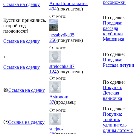
босоножки
АннаПриставкина
Ссылка на сделку
494
(покупатель)
От кого:
По сделке:
Кустики прижились,
Продажа:
второй год
рассада
плодоносят!
клубники
nezabydka35
Машенька
256
(покупатель)
Ссылка на сделку
От кого:
По сделке:
+
Продажа:
Рассада петун
strelochka.87
Ссылка на сделку
124
(покупатель)
От кого:
По сделке:
Покупка:
😄
Ссылка на сделку
Детская
Astronom
ванночка
37
(продавец)
По сделке:
От кого:
Покупка:
тройник
🙂
Ссылка на сделку
удлинитель
snejno-
одним лотом с