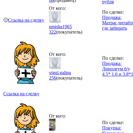
68
(продавец)
рубля
От кого:
По сделке:
Продажа:
🙂
Ссылка на сделку
Матрас,читайт
umisha1965
где забирать
322
(покупатель)
От кого:
По сделке:
Продажа:
Линолеум б/у
vigul.galina
4.5* 1.6 и 3.8*1
256
(покупатель)
Ссылка на сделку
От кого:
По сделке:
Покупка: