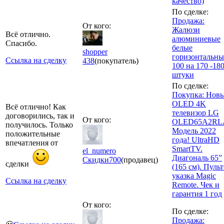
качество)
По сделке:
Продажа:
От кого:
Жалюзи
Всё отлично.
алюминиевые
Спасибо.
белые
shopper
горизонтальны
Ссылка на сделку
438
(покупатель)
100 на 170 -180
штуки
По сделке:
Покупка: Нов
OLED 4K
Всё отлично! Как
телевизор LG
договорились, так и
От кого:
OLED65A2RL
получилось. Только
Модель 2022
положительные
года! UltraHD
впечатления от
SmartTV.
el_numero
Диагональ 65”
Скидки
700
(продавец)
сделки
(165 см). Пульт
указка Magic
Ссылка на сделку
Remote. Чек и
гарантия 1 год
От кого:
По сделке:
Продажа: