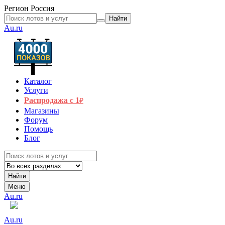
Регион
Россия
Найти
Au.ru
Каталог
Услуги
Распродажа с 1
₽
Магазины
Форум
Помощь
Блог
Найти
Меню
Au.ru
Au.ru