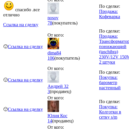
По сделке:
спасибо .все
Продажа:
отлично
Кофеварка
nosov
78
(покупатель)
Ссылка на сделку
По сделке:
От кого:
Продажа:
Трансформато
🙂
Ссылка на сделку
понижающий
(taschibra)
dima84
230V/12V 150
106
(покупатель)
2 штуки
От кого:
По сделке:
Покупка:
🙂
Ссылка на сделку
барометр
Андрей 32
настенный
3
(продавец)
От кого:
По сделке:
Покупка:
🙂
Ссылка на сделку
Колготки в
Юлия Кос
сетку s/m
14
(продавец)
От кого: