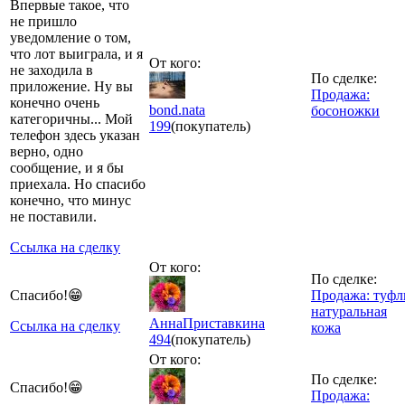
Впервые такое, что
не пришло
уведомление о том,
что лот выиграла, и я
От кого:
не заходила в
По сделке:
приложение. Ну вы
Продажа:
конечно очень
bond.nata
босоножки
категоричны... Мой
199
(покупатель)
телефон здесь указан
верно, одно
сообщение, и я бы
приехала. Но спасибо
конечно, что минус
не поставили.
Ссылка на сделку
От кого:
По сделке:
Спасибо!😁
Продажа: туфл
натуральная
АннаПриставкина
Ссылка на сделку
кожа
494
(покупатель)
От кого:
По сделке:
Спасибо!😁
Продажа: