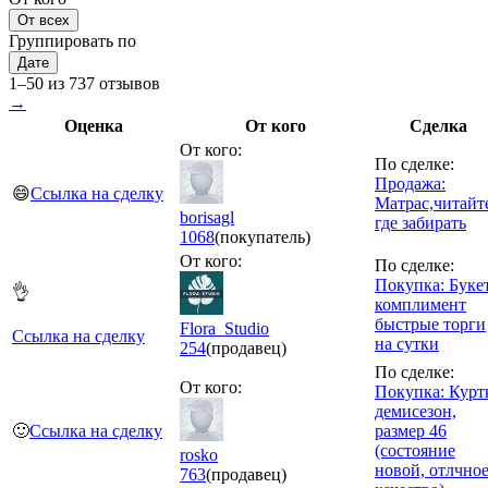
От всех
Группировать по
Дате
1–50 из 737 отзывов
→
Оценка
От кого
Сделка
От кого:
По сделке:
Продажа:
😄
Ссылка на сделку
Матрас,читайт
borisagl
где забирать
1068
(покупатель)
От кого:
По сделке:
Покупка: Буке
👌
комплимент
быстрые торги
Flora_Studio
Ссылка на сделку
на сутки
254
(продавец)
По сделке:
От кого:
Покупка: Курт
демисезон,
🙂
Ссылка на сделку
размер 46
(состояние
rosko
новой, отлчно
763
(продавец)