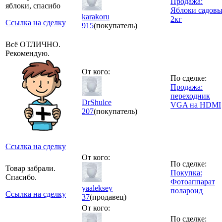
Продажа:
яблоки, спасибо
Яблоки садовы
karakoru
2кг
Ссылка на сделку
915
(покупатель)
Всё ОТЛИЧНО.
Рекомендую.
От кого:
По сделке:
Продажа:
переходник
DrShulce
VGA на HDMI
207
(покупатель)
Ссылка на сделку
От кого:
По сделке:
Товар забрали.
Покупка:
Спасибо.
Фотоаппарат
yaaleksey
полароид
Ссылка на сделку
37
(продавец)
От кого:
По сделке: