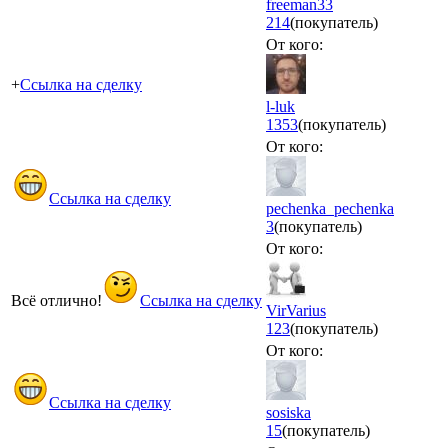
freeman33
214
(покупатель)
От кого:
+
Ссылка на сделку
l-luk
1353
(покупатель)
От кого:
Ссылка на сделку
pechenka_pechenka
3
(покупатель)
От кого:
Всё отлично!
Ссылка на сделку
VirVarius
123
(покупатель)
От кого:
Ссылка на сделку
sosiska
15
(покупатель)