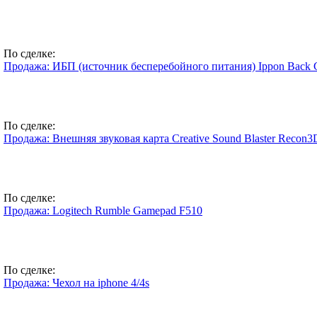
По сделке:
Продажа: ИБП (источник бесперебойного питания) Ippon Back 
По сделке:
Продажа: Внешняя звуковая карта Creative Sound Blaster Recon
По сделке:
Продажа: Logitech Rumble Gamepad F510
По сделке:
Продажа: Чехол на iphone 4/4s