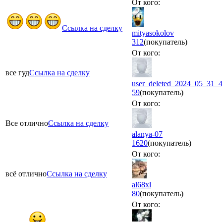
От кого:
Ссылка на сделку
mityasokolov
312
(покупатель)
От кого:
все гуд
Ссылка на сделку
user_deleted_2024_05_31_
59
(покупатель)
От кого:
Все отлично
Ссылка на сделку
alanya-07
1620
(покупатель)
От кого:
всё отлично
Ссылка на сделку
al68xl
80
(покупатель)
От кого: