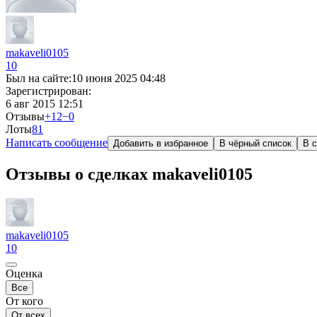
makaveli0105
10
Был на сайте:
10 июня 2025 04:48
Зарегистрирован:
6 авг 2015 12:51
Отзывы
+12
−0
Лоты
8
1
Написать сообщение
Добавить в избранное
В чёрный список
В с
Отзывы о сделках makaveli0105
makaveli0105
10
Оценка
Все
От кого
От всех