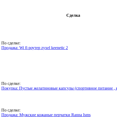
Сделка
По сделке:
Продажа: Wi fi роутер zyxel keenetic 2
По сделке:
Покупка: Пустые желатиновые капсулы (спортивное питание , к
По сделке:
Продажа: Мужские кожаные перчатки Ranna Isms