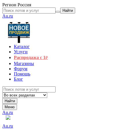
Регион
Россия
Найти
Au.ru
Каталог
Услуги
Распродажа с 1
₽
Магазины
Форум
Помощь
Блог
Найти
Меню
Au.ru
Au.ru