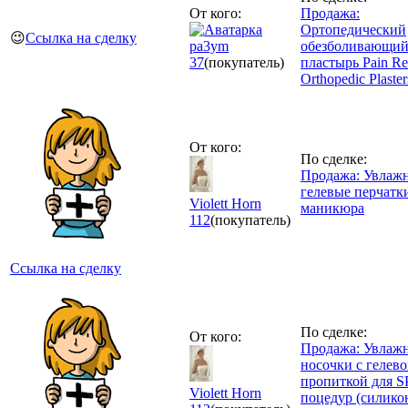
От кого:
Продажа:
Ортопедический
😉
Ссылка на сделку
pa3ym
обезболивающи
37
(покупатель)
пластырь Pain Rel
Orthopedic Plaster
От кого:
По сделке:
Продажа: Увлаж
гелевые перчатк
Violett Horn
маникюра
112
(покупатель)
Ссылка на сделку
По сделке:
От кого:
Продажа: Увлаж
носочки с гелев
пропиткой для S
Violett Horn
поцедур (силико