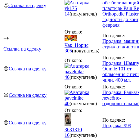
обезболивающи
🙂
Ссылка на сделку
yk175
пластырь Pain Rel
14
(покупатель)
Orthopedic Plaste
годности до кон
февраля
От кого:
По сделке:
++
Продажа: машин
Чак_Норис
стрижки животн
Ссылка на сделку
305
(покупатель)
По сделке:
От кого:
Продажа: Шамп
😄
Ссылка на сделку
Oumile 101 от
pavelnike
облысения с пер
40
(покупатель)
чили, 400 мл.
От кого:
По сделке:
Продажа: Бальза
😄
Ссылка на сделку
pavelnike
лечебно-
40
(покупатель)
оздоровительный
От кого:
По сделке:
😄
Ссылка на сделку
Продажа: 999
3631310
16
(покупатель)