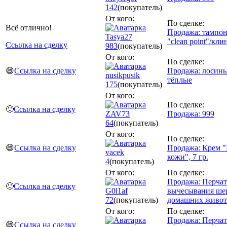
142
(покупатель)
От кого:
По сделке:
Всё отлично!
Продажа: тампо
Tasya27
"clean point"/кл
Ссылка на сделку
983
(покупатель)
От кого:
По сделке:
😄
Ссылка на сделку
Продажа: лосин
nusikpusik
тёплые
175
(покупатель)
От кого:
По сделке:
🙂
Ссылка на сделку
ZAV73
Продажа: 999
64
(покупатель)
От кого:
По сделке:
😄
Ссылка на сделку
Продажа: Крем "
vacek
кожи", 7 гр.
4
(покупатель)
От кого:
По сделке:
Продажа: Перчат
🙂
Ссылка на сделку
G0l1af
вычесывания ше
72
(покупатель)
домашних живо
От кого:
По сделке:
Продажа: Перчат
😄
Ссылка на сделку