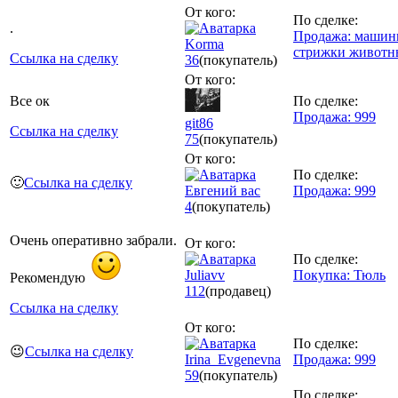
От кого:
По сделке:
.
Продажа: машин
Korma
стрижки животн
Ссылка на сделку
36
(покупатель)
От кого:
Все ок
По сделке:
Продажа: 999
git86
Ссылка на сделку
75
(покупатель)
От кого:
По сделке:
🙂
Ссылка на сделку
Евгений вас
Продажа: 999
4
(покупатель)
Очень оперативно забрали.
От кого:
По сделке:
Juliavv
Покупка: Тюль
Рекомендую
112
(продавец)
Ссылка на сделку
От кого:
По сделке:
😉
Ссылка на сделку
Irina_Evgenevna
Продажа: 999
59
(покупатель)
По сделке: