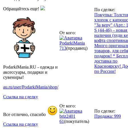
Обращайтесь еще!
По сделке:
Покупка: Толсто
хлопок с капюш
"За веру" (Арт.: 
S (44-46) – новая
От кого:
наличии (худи к
кофта спортивная
PodarkiMania
Много оригинал
713
(продавец)
товаров, для себя
подарок! * Беспл
доставка по
Красноярску! До
PodarkiMania.RU - одежда и
по России!
аксессуары, подарки и
сувениры!
au.ru/user/PodarkiMania/shop/
Ссылка на сделку
От кого:
По сделке:
Все отлично, спасибо
briz2401
Продажа: 999
61
(покупатель)
Ссылка на сделку