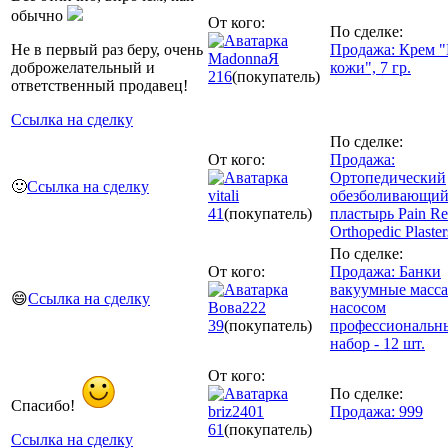
обычно
От кого:
По сделке:
Не в первый раз беру, очень
Продажа: Крем "
MadonnaЯ
доброжелательный и
кожи", 7 гр.
216
(покупатель)
ответственный продавец!
Ссылка на сделку
По сделке:
От кого:
Продажа:
Ортопедический
🙂
Ссылка на сделку
vitali
обезболивающи
41
(покупатель)
пластырь Pain Rel
Orthopedic Plaster
По сделке:
От кого:
Продажа: Банки
вакуумные масс
😄
Ссылка на сделку
Вова222
насосом
39
(покупатель)
профессиональн
набор - 12 шт.
От кого:
По сделке:
Спасибо!
briz2401
Продажа: 999
61
(покупатель)
Ссылка на сделку