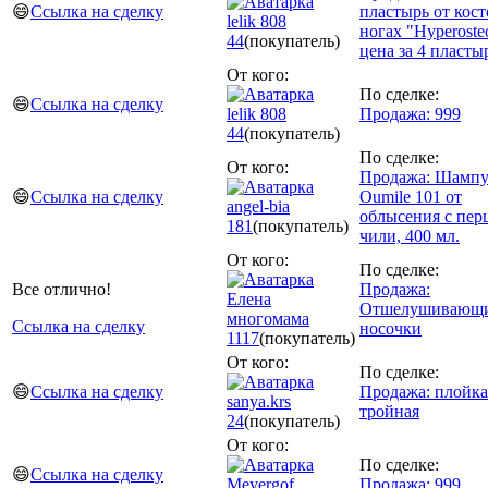
😄
Ссылка на сделку
пластырь от кост
lelik 808
ногах "Hyperoste
44
(покупатель)
цена за 4 пласты
От кого:
По сделке:
😄
Ссылка на сделку
lelik 808
Продажа: 999
44
(покупатель)
По сделке:
От кого:
Продажа: Шамп
😄
Ссылка на сделку
Oumile 101 от
angel-bia
облысения с пер
181
(покупатель)
чили, 400 мл.
От кого:
По сделке:
Все отлично!
Продажа:
Елена
Отшелушивающ
многомама
Ссылка на сделку
носочки
1117
(покупатель)
От кого:
По сделке:
😄
Ссылка на сделку
Продажа: плойка
sanya.krs
тройная
24
(покупатель)
От кого:
По сделке:
😄
Ссылка на сделку
Meyergof
Продажа: 999