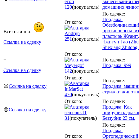
егоп
вычесывания ше
120
(покупатель)
домашних живо
По сделке:
Продажа:
От кого:
Обезболивающи
противовоспали
Все отлично!
Andrijn
пластырь Жуанг
251
(покупатель)
Чжитун Гао (Zhu
Ссылка на сделку
Shexiang Zhitong
От кого:
+
По сделке:
Meyergof
Продажа: 999
Ссылка на сделку
142
(покупатель)
От кого:
По сделке:
😄
Ссылка на сделку
Продажа: машин
InMarSat
стрижки животн
470
(покупатель)
От кого:
По сделке:
Продажа: Как
😄
Ссылка на сделку
semenuk11
приручить драко
31
(покупатель)
Беззубик 23 см.
По сделке:
Продажа:
От кого:
Ортопедический