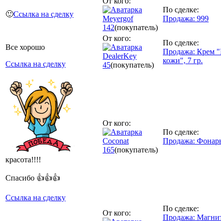
От кого:
По сделке:
🙂
Ссылка на сделку
Meyergof
Продажа: 999
142
(покупатель)
От кого:
По сделке:
Все хорошо
Продажа: Крем "
DealerKey
кожи", 7 гр.
Ссылка на сделку
45
(покупатель)
От кого:
По сделке:
Coconat
Продажа: Фонар
165
(покупатель)
красота!!!!
Спасибо 👍👍👍
Ссылка на сделку
По сделке:
От кого:
Продажа: Магни