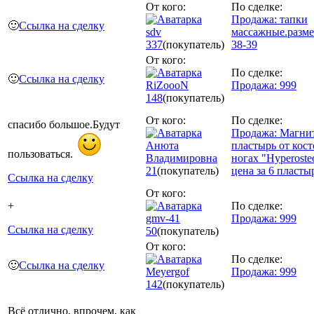
От кого:
По сделке:
Продажа: тапки
🙂
Ссылка на сделку
sdv
массажные.разме
337
(покупатель)
38-39
От кого:
По сделке:
🙂
Ссылка на сделку
RiZoooN
Продажа: 999
148
(покупатель)
От кого:
По сделке:
спасибо большое.Будут
Продажа: Магни
Анюта
пластырь от кост
пользоваться.
Владимировна
ногах "Hyperoste
21
(покупатель)
цена за 6 пласты
Ссылка на сделку
От кого:
+
По сделке:
gmv-41
Продажа: 999
Ссылка на сделку
50
(покупатель)
От кого:
По сделке:
🙂
Ссылка на сделку
Meyergof
Продажа: 999
142
(покупатель)
Всё отлично, впрочем, как