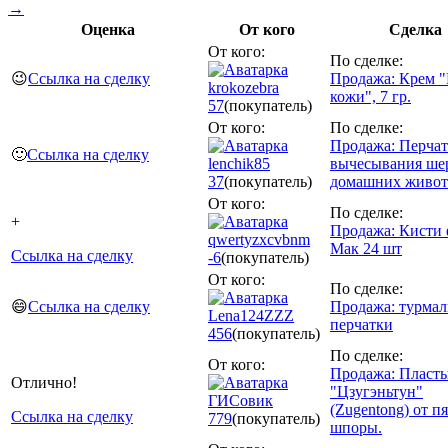
→
Оценка
От кого
Сделка
От кого:
По сделке:
😉
Ссылка на сделку
Продажа: Крем "
krokozebra
кожи", 7 гр.
57
(покупатель)
От кого:
По сделке:
Продажа: Перчат
🙂
Ссылка на сделку
lenchik85
вычесывания ше
37
(покупатель)
домашних живо
От кого:
По сделке:
+
Продажа: Кисти
qwertyzxcvbnm
Мак 24 шт
Ссылка на сделку
-6
(покупатель)
От кого:
По сделке:
😄
Ссылка на сделку
Продажа: турма
Lena124ZZZ
перчатки
456
(покупатель)
По сделке:
От кого:
Продажа: Пласт
Отлично!
"Цзугэньтун"
ГИСовик
(Zugentong) от п
Ссылка на сделку
779
(покупатель)
шпоры.