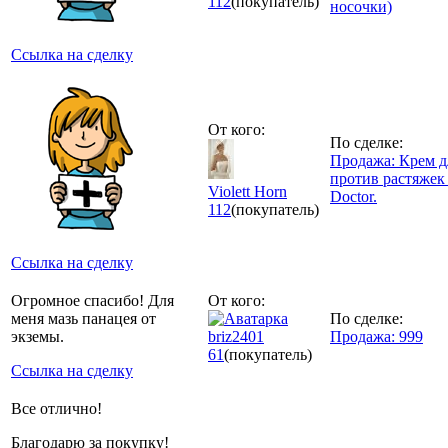
112
(покупатель)
носочки)
Ссылка на сделку
От кого:
По сделке:
Продажа: Крем д
против растяжек
Violett Horn
Doctor.
112
(покупатель)
Ссылка на сделку
Огромное спасибо! Для
От кого:
меня мазь панацея от
По сделке:
экземы.
briz2401
Продажа: 999
61
(покупатель)
Ссылка на сделку
Все отлично!
Благодарю за покупку!