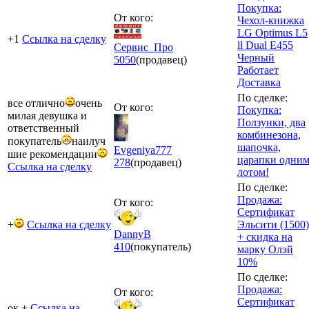
Покупка:
От кого:
Чехол-книжка
LG Optimus L5
+1
Ссылка на сделку
ll Dual E455
Сервис_Про
Черный
5050
(продавец)
Работает
Доставка
По сделке:
все отлично
очень
От кого:
Покупка:
милая девушка и
Ползунки, два
ответственный
комбинезона,
покупатель
наилуч
шапочка,
Evgeniya777
шие рекомендации
царапки одни
278
(продавец)
Ссылка на сделку
лотом!
По сделке:
Продажа:
От кого:
Сертификат
+
Ссылка на сделку
Эльсити (1500)
DannyB
+ скидка на
410
(покупатель)
марку Олэй
10%
По сделке:
Продажа:
От кого:
Сертификат
ок +
Ссылка на