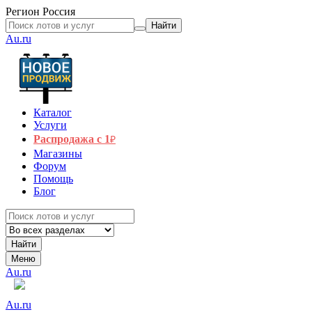
Регион
Россия
Найти
Au.ru
Каталог
Услуги
Распродажа с 1
₽
Магазины
Форум
Помощь
Блог
Найти
Меню
Au.ru
Au.ru