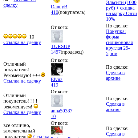
Эльсити (1000
сделку
DannyB
руб) + скидка
410
(покупатель)
на марку Олэй
10%
По сделке:
От кого:
Покупка:
+10
форма
Ссылка на сделку
силиконовая
TURSUP
круглая 25-
1457
(продавец)
5,5см
От кого:
Отличный
По сделке:
покупатель!
Сделка в
Рекомендую! +++
архиве
Elvira
Ссылка на сделку
419
От кого:
Отличный
По сделке:
покупатель! ! ! !
Сделка в
рекомендуем!
архиве
anna50387
Ссылка на сделку
10
От кого:
все отлично,
По сделке:
замечательный
Сделка в
покупатель
Ссылка