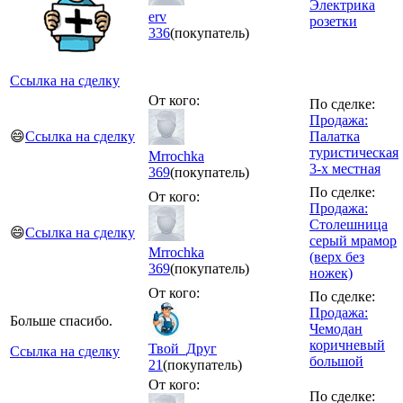
Электрика
erv
розетки
336
(покупатель)
Ссылка на сделку
От кого:
По сделке:
Продажа:
😄
Ссылка на сделку
Палатка
туристическая
Mrrochka
3-х местная
369
(покупатель)
По сделке:
От кого:
Продажа:
Столешница
😄
Ссылка на сделку
серый мрамор
Mrrochka
(верх без
369
(покупатель)
ножек)
От кого:
По сделке:
Продажа:
Больше спасибо.
Чемодан
коричневый
Твой_Друг
Ссылка на сделку
большой
21
(покупатель)
От кого:
По сделке: