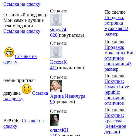
Ссылка на сделку
От кого:
По сделке:
Отличный продавец!
Продажа:
Мои самые лучшие
ветровка
рекомендации!
мужская 52
straga74
Ссылка на сделку
размер
620
(покупатель)
По сделке:
От кого:
Продажа:
мокасины Ralf
Ссылка на
отличное
сделку
КсюхаК
состояние 43
411
(покупатель)
размер
По сделке:
От кого:
очень приятная
Покупка:
Сумка Love
republic
девушка
Ссылка
Арина Иванчура
состояние
на сделку
9
(продавец)
отличное
По сделке:
От кого:
Покупка:
Всё ОК!
Ссылка на
крассула
сделку
(денежное
оляляКН
дерево)
210
(продавец)