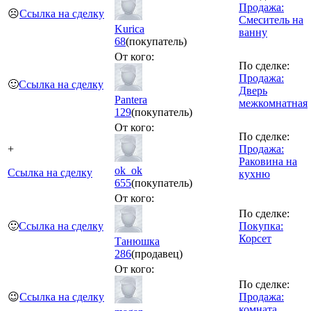
Продажа:
☹️
Ссылка на сделку
Смеситель на
Kurica
ванну
68
(покупатель)
От кого:
По сделке:
Продажа:
🙂
Ссылка на сделку
Дверь
Pantera
межкомнатная
129
(покупатель)
От кого:
По сделке:
+
Продажа:
Раковина на
ok_ok
Ссылка на сделку
кухню
655
(покупатель)
От кого:
По сделке:
🙂
Ссылка на сделку
Покупка:
Корсет
Танюшка
286
(продавец)
От кого:
По сделке:
😉
Ссылка на сделку
Продажа:
комната