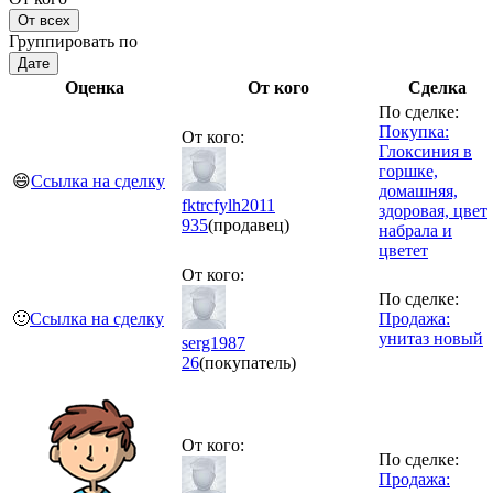
От всех
Группировать по
Дате
Оценка
От кого
Сделка
По сделке:
Покупка:
От кого:
Глоксиния в
горшке,
😄
Ссылка на сделку
домашняя,
fktrcfylh2011
здоровая, цвет
935
(продавец)
набрала и
цветет
От кого:
По сделке:
🙂
Ссылка на сделку
Продажа:
унитаз новый
serg1987
26
(покупатель)
От кого:
По сделке:
Продажа: