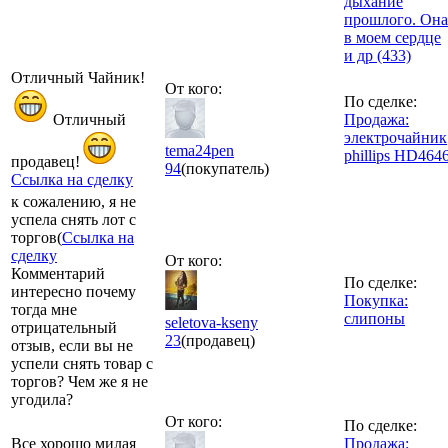
дыхание
прошлого. Она
в моем сердце
и др (433)
Отличный Чайник!
От кого:
По сделке:
Отличный
Продажа:
электрочайник
tema24pen
phillips HD464
продавец!
94
(покупатель)
Ссылка на сделку
к сожалению, я не
успела снять лот с
торгов(
Ссылка на
сделку
От кого:
Комментарий
По сделке:
интересно почему
Покупка:
тогда мне
слипоны
seletova-kseny
отрицательный
23
(продавец)
отзыв, если вы не
успели снять товар с
торгов? Чем же я не
угодила?
От кого:
По сделке:
Все хорошо милая
Продажа: