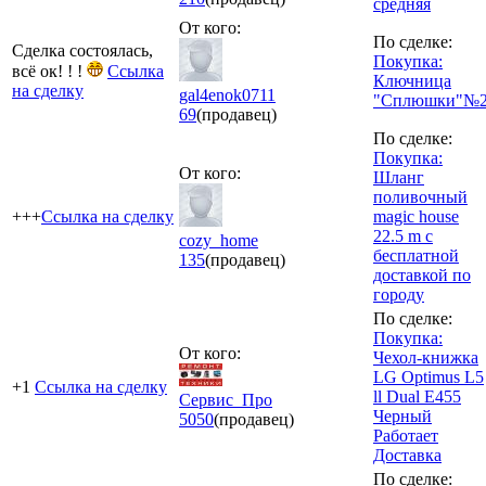
средняя
От кого:
По сделке:
Сделка состоялась,
Покупка:
всё ок! ! !
Ссылка
Ключница
на сделку
gal4enok0711
"Сплюшки"№
69
(продавец)
По сделке:
Покупка:
От кого:
Шланг
поливочный
+++
Ссылка на сделку
magic house
22.5 m с
cozy_home
бесплатной
135
(продавец)
доставкой по
городу
По сделке:
Покупка:
От кого:
Чехол-книжка
LG Optimus L5
+1
Ссылка на сделку
ll Dual E455
Сервис_Про
Черный
5050
(продавец)
Работает
Доставка
По сделке: