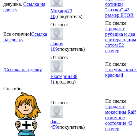
девушка.
Ссылка на
ботинки
сделку
"казаки" 42
Михаил29
размер ETOR
10
(покупатель)
По сделке:
От кого:
Продажа:
Все отлично!
Ссылка
рубашка и два
на сделку
свитера одним
atanov
лотом 52
109
(покупатель)
размер
От кого:
По сделке:
/
Ссылка на сделку
Покупка: клат
красный
Екатерина88
1
(продавец)
Спасибо
По сделке:
От кого:
Продажа:
мокасины Ralf
отличное
dansl
состояние 43
459
(покупатель)
размер