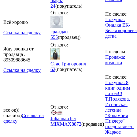
magaz
24
(покупатель)
От кого:
По сделке:
Покупка:
Всё хорошо
Фиалка ЕК-
Белая королева
граждан
Ссылка на сделку
детка
555
(продавец)
От кого:
Жду звонка от
По сделке:
продавца .
Продажа:
89509888645
комната
Стас Григорович
62
(покупатель)
Ссылка на сделку
По сделке:
Покупка: 8
книг одним
лотом!!!
Т.Полякова,
Испанская
От кого:
все ок))
легенда.
спасибо)
Ссылка на
"Коламбия
Julianna-cher
сделку
Пикчерз"
MIXMAX
8872
(продавец)
представляет.
Жаркое