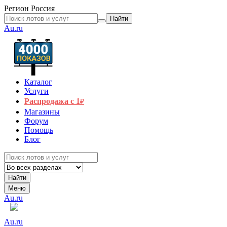
Регион
Россия
Найти
Au.ru
Каталог
Услуги
Распродажа с 1
₽
Магазины
Форум
Помощь
Блог
Найти
Меню
Au.ru
Au.ru