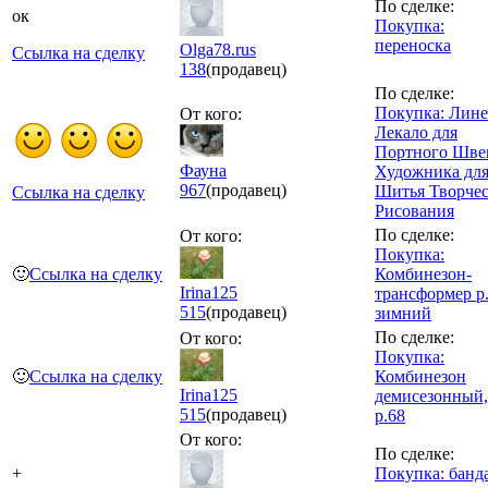
По сделке:
ок
Покупка:
переноска
Olga78.rus
Ссылка на сделку
138
(продавец)
По сделке:
Покупка: Лин
От кого:
Лекало для
Портного Шве
Фауна
Художника дл
967
(продавец)
Шитья Творчес
Ссылка на сделку
Рисования
По сделке:
От кого:
Покупка:
🙂
Ссылка на сделку
Комбинезон-
Irina125
трансформер р.
515
(продавец)
зимний
По сделке:
От кого:
Покупка:
🙂
Ссылка на сделку
Комбинезон
Irina125
демисезонный,
515
(продавец)
р.68
От кого:
По сделке:
+
Покупка: банд