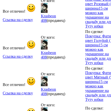
От кого:
цвет Розовый (
ширина15 см
Все отлично!
можно как
Krasbeon
украшение на
Ссылка на сделку
408
(продавец)
свадьбу или дл
Туту юбки
По сделке:
Покупка: Фат
От кого:
цвет Голубой (
ширина15 см
Все отлично!
можно как
Krasbeon
украшение на
Ссылка на сделку
408
(продавец)
свадьбу или дл
Туту юбки
По сделке:
Покупка: Фат
От кого:
цвет Мятный (
ширина15 см
Все отлично!
можно как
Krasbeon
украшение на
Ссылка на сделку
408
(продавец)
свадьбу или дл
Туту юбки
От кого:
По сделке: