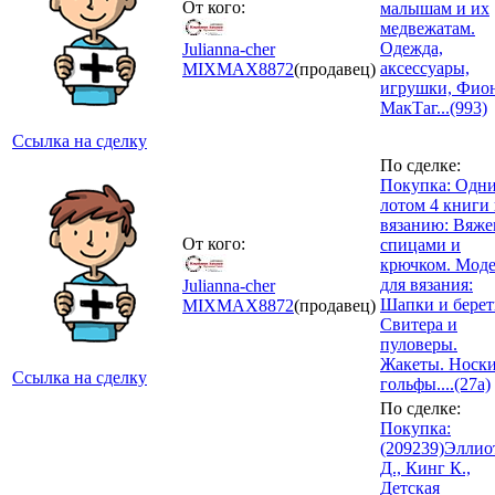
От кого:
малышам и их
медвежатам.
Одежда,
Julianna-cher
аксессуары,
MIXMAX
8872
(продавец)
игрушки, Фио
МакТаг...(993)
Ссылка на сделку
По сделке:
Покупка: Одн
лотом 4 книги
вязанию: Вяже
От кого:
спицами и
крючком. Мод
для вязания:
Julianna-cher
Шапки и берет
MIXMAX
8872
(продавец)
Свитера и
пуловеры.
Жакеты. Носки
Ссылка на сделку
гольфы....(27а)
По сделке:
Покупка:
(209239)Эллио
Д., Кинг К.,
Детская