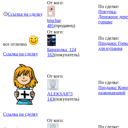
От кого:
По сделке:
Покупка:
🙂
Ссылка на сделку
Денежное дере
bruchar
горшке
481
(продавец)
От кого:
По сделке:
Продажа: Горк
все отлично
для купания
Барахолка_124
Ссылка на сделку
162
(покупатель)
От кого:
По сделке:
Продажа: Ковр
развивающий
ALEKSA873
143
(покупатель)
Ссылка на сделку
От кого:
По сделке: