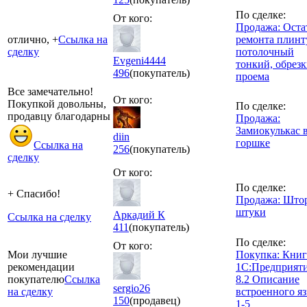
По сделке:
От кого:
Продажа: Оста
отлично, +
Ссылка на
ремонта плинт
сделку
потолочный
Evgeni4444
тонкий, обрез
496
(покупатель)
проема
Все замечательно!
От кого:
Покупкой довольны,
По сделке:
продавцу благодарны
Продажа:
Замиокулькас 
diin
горшке
Ссылка на
256
(покупатель)
сделку
От кого:
По сделке:
+ Спасибо!
Продажа: Што
штуки
Аркадий К
Ссылка на сделку
411
(покупатель)
По сделке:
От кого:
Мои лучшие
Покупка: Кни
рекомендации
1С:Предприят
покупателю
Ссылка
8.2 Описание
sergio26
на сделку
встроенного я
150
(продавец)
1-5