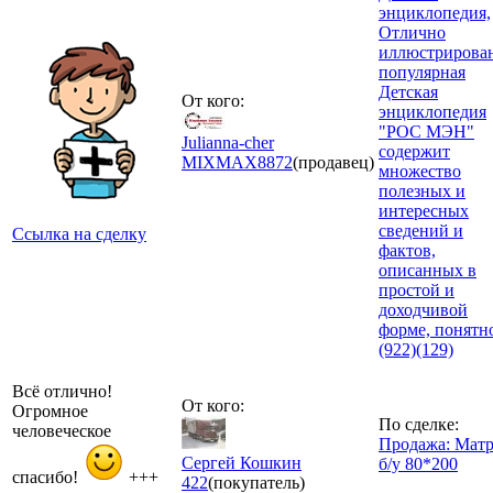
энциклопедия,
Отлично
иллюстрирова
популярная
Детская
От кого:
энциклопедия
"РОС МЭН"
Julianna-cher
содержит
MIXMAX
8872
(продавец)
множество
полезных и
интересных
сведений и
Ссылка на сделку
фактов,
описанных в
простой и
доходчивой
форме, понятно
(922)(129)
Всё отлично!
От кого:
Огромное
По сделке:
человеческое
Продажа: Матр
Сергей Кошкин
б/у 80*200
спасибо!
+++
422
(покупатель)