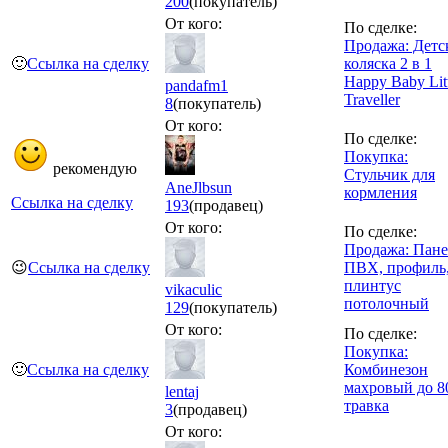
200
(покупатель)
От кого:
По сделке:
Продажа: Детс
🙂
Ссылка на сделку
коляска 2 в 1
Happy Baby Lit
pandafm1
Traveller
8
(покупатель)
От кого:
По сделке:
Покупка:
рекомендую
Стульчик для
AneJlbsun
кормления
Ссылка на сделку
193
(продавец)
От кого:
По сделке:
Продажа: Пан
😉
Ссылка на сделку
ПВХ, профиль
плинтус
vikaculic
потолочный
129
(покупатель)
От кого:
По сделке:
Покупка:
🙂
Ссылка на сделку
Комбинезон
махровый до 8
lentaj
травка
3
(продавец)
От кого: