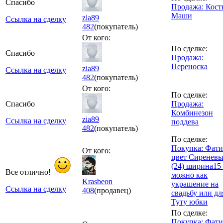
Спасибо
Продажа: Кос
Маши
zia89
Ссылка на сделку
482
(покупатель)
От кого:
По сделке:
Спасибо
Продажа:
Переноска
zia89
Ссылка на сделку
482
(покупатель)
От кого:
По сделке:
Спасибо
Продажа:
Комбинезон
zia89
Ссылка на сделку
поддева
482
(покупатель)
По сделке:
Покупка: Фат
От кого:
цвет Сиренев
(24) ширина15
Все отлично!
можно как
Krasbeon
украшение на
Ссылка на сделку
408
(продавец)
свадьбу или дл
Туту юбки
По сделке:
Покупка: Фат