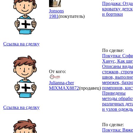
Продажа: Отд
кроватку детс
Jonsons
и бортики
1981
(покупатель)
Ссылка на сделку
По сделке:
Покупка: Соф
Ханус, Как ши
Описаны виды
От кого:
стежков, строч
швов, выполн
мережек, бахр
Julianna-cher
помпонов, кис
MIXMAX
8872
(продавец)
Приведены
методы обрабо
различных дет
Ссылка на сделку
и узлов одежды
По сделке:
Покупка: Вяж