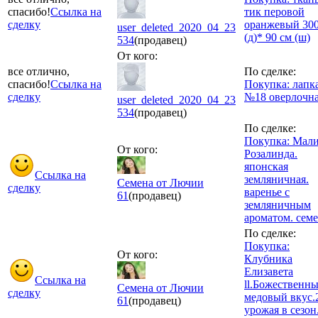
спасибо!
Ссылка на
тик перовой
сделку
оранжевый 300
user_deleted_2020_04_23
(д)* 90 см (ш)
534
(продавец)
От кого:
все отлично,
По сделке:
спасибо!
Ссылка на
Покупка: лапк
сделку
№18 оверлочн
user_deleted_2020_04_23
534
(продавец)
По сделке:
Покупка: Мал
От кого:
Розалинда.
японская
Ссылка на
земляничная.
Семена от Лючии
сделку
варенье с
61
(продавец)
земляничным
ароматом. сем
По сделке:
Покупка:
От кого:
Клубника
Елизавета
Ссылка на
ll.Божественн
Семена от Лючии
сделку
медовый вкус.
61
(продавец)
урожая в сезон