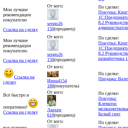
От кого:
По сделке:
Мои лучшие
Покупка: Книг
рекомендации
1С:Предприят
покупателю
8.2 Руководств
sergio26
администратор
150
(продавец)
Ссылка на сделку
От кого:
По сделке:
Мои лучшие
Покупка: Кни
рекомендации
1С:Предприят
покупателю.
8.2 Руководств
sergio26
разработчика 1
150
(продавец)
Ссылка на сделку
От кого:
По сделке:
Ссылка на
Продажа: Вале
Инна4154
сделку
189
(покупатель)
От кого:
По сделке:
Всё быстро и
Покупка:
Клематис
оперативно!
мелкоцветков
Лархен
Ссылка на сделку
Белый снег
610
(продавец)
От кого:
По сделке:
все отлично,
Покупка: ткан