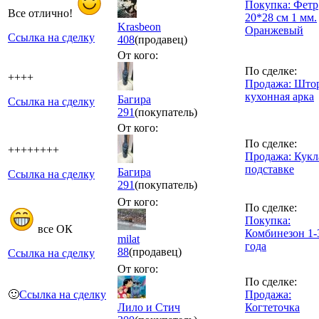
Покупка: Фетр
Все отлично!
20*28 см 1 мм.
Krasbeon
Оранжевый
Ссылка на сделку
408
(продавец)
От кого:
По сделке:
++++
Продажа: Што
кухонная арка
Багира
Ссылка на сделку
291
(покупатель)
От кого:
По сделке:
++++++++
Продажа: Кукл
подставке
Багира
Ссылка на сделку
291
(покупатель)
От кого:
По сделке:
Покупка:
все ОК
Комбинезон 1-
milat
года
88
(продавец)
Ссылка на сделку
От кого:
По сделке:
🙂
Ссылка на сделку
Продажа:
Лило и Стич
Когтеточка