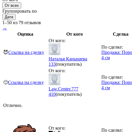
От всех
Группировать по
Дате
1–50 из 79 отзывов
→
Оценка
От кого
Сделка
От кого:
По сделке:
😈
Ссылка на сделку
Продажа: Пор
4 см
Наталья Канышева
133
(покупатель)
От кого:
По сделке:
🙂
Ссылка на сделку
Продажа: Пор
4 см
Law.Center.777
410
(покупатель)
Отлично.
От кого:
По сделке: