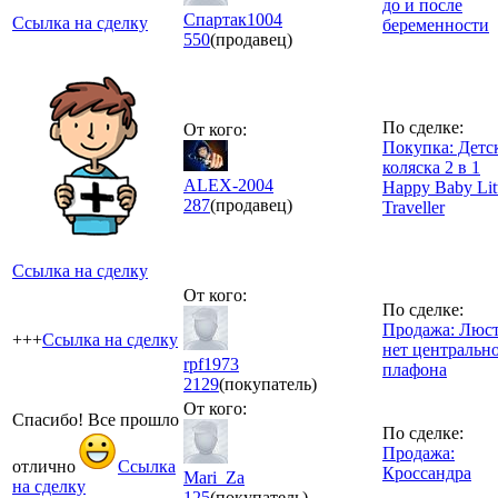
до и после
Спартак1004
Ссылка на сделку
беременности
550
(продавец)
По сделке:
От кого:
Покупка: Детс
коляска 2 в 1
ALEX-2004
Happy Baby Lit
287
(продавец)
Traveller
Ссылка на сделку
От кого:
По сделке:
Продажа: Люс
+++
Ссылка на сделку
нет центральн
rpf1973
плафона
2129
(покупатель)
От кого:
Спасибо! Все прошло
По сделке:
Продажа:
отлично
Ссылка
Кроссандра
Mari_Za
на сделку
125
(покупатель)