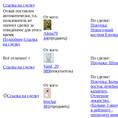
Ссылка на сделку
Отзыв поставлен
автоматически, т.к.
От кого:
пользователь не
По сделке:
оценил сделку за
Покупка:
отведённое для этого
Новогодний
Alena79
время.
костюм Елочка
44
(продавец)
Подробнее
.
Ссылка
на сделку
От кого:
Всё отлично! +
По сделке:
Продажа: Што
Vanil_20
Ссылка на сделку
989
(покупатель)
По сделке:
Покупка: Бол
От кого:
росток лечебн
каланхоэ.
🙂
Ссылка на сделку
Отличное
лекарство.
bruchar
(Больше 3 мин
481
(продавец)
в рейтинге -
проходите мим