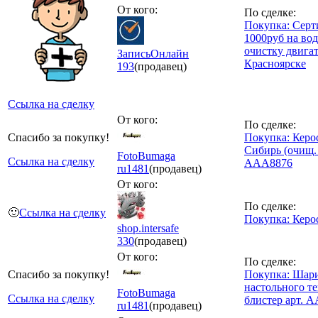
От кого:
По сделке:
Покупка: Серт
1000руб на во
очистку двигат
ЗаписьОнлайн
Красноярске
193
(продавец)
Ссылка на сделку
От кого:
По сделке:
Спасибо за покупку!
Покупка: Керос
Сибирь (очищ. 
FotoBumaga
Ссылка на сделку
AAA8876
ru
1481
(продавец)
От кого:
По сделке:
🙂
Ссылка на сделку
Покупка: Керо
shop.intersafe
330
(продавец)
От кого:
По сделке:
Спасибо за покупку!
Покупка: Шари
настольного т
FotoBumaga
Ссылка на сделку
блистер арт. 
ru
1481
(продавец)