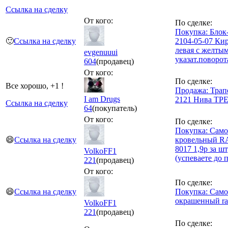
Ссылка на сделку
От кого:
По сделке:
Покупка: Блок
🙂
Ссылка на сделку
2104-05-07 Ки
левая с желты
evgenuuui
указат.поворот
604
(продавец)
От кого:
По сделке:
Все хорошо, +1 !
Продажа: Трап
I am Drugs
2121 Нива ТР
Ссылка на сделку
64
(покупатель)
От кого:
По сделке:
Покупка: Само
😄
Ссылка на сделку
кровельный RA
8017 1,9р за ш
VolkoFF1
(успеваете до 
221
(продавец)
От кого:
По сделке:
😄
Ссылка на сделку
Покупка: Само
окрашенный ral
VolkoFF1
221
(продавец)
По сделке: