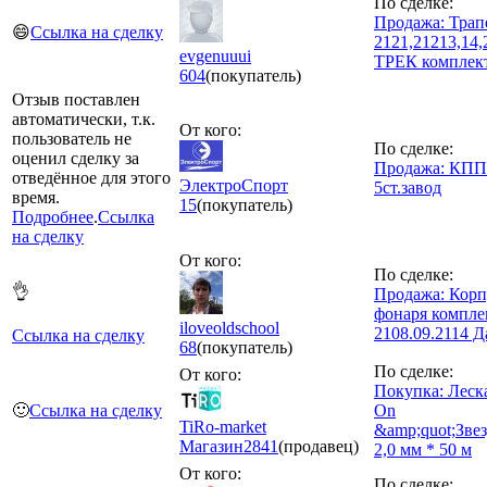
По сделке:
Продажа: Трап
😄
Ссылка на сделку
2121,21213,14
evgenuuui
ТРЕК комплек
604
(покупатель)
Отзыв поставлен
автоматически, т.к.
От кого:
пользователь не
По сделке:
оценил сделку за
Продажа: КПП 
отведённое для этого
ЭлектроСпорт
5ст.завод
время.
15
(покупатель)
Подробнее
.
Ссылка
на сделку
От кого:
По сделке:
👌
Продажа: Корп
фонаря компле
iloveoldschool
2108.09.2114 Д
Ссылка на сделку
68
(покупатель)
По сделке:
От кого:
Покупка: Леск
🙂
Ссылка на сделку
On
TiRo-market
&amp;quot;Звез
Магазин
2841
(продавец)
2,0 мм * 50 м
От кого:
По сделке: