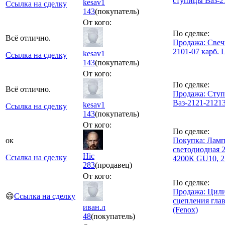
ступицы Ваз-2
kesav1
Ссылка на сделку
143
(покупатель)
От кого:
По сделке:
Всё отлично.
Продажа: Свеч
2101-07 карб.
kesav1
Ссылка на сделку
143
(покупатель)
От кого:
По сделке:
Всё отлично.
Продажа: Сту
Ваз-2121-2121
kesav1
Ссылка на сделку
143
(покупатель)
От кого:
По сделке:
ок
Покупка: Ламп
светодиодная 
Hic
Ссылка на сделку
4200К GU10, 2
283
(продавец)
От кого:
По сделке:
Продажа: Цил
😄
Ссылка на сделку
сцепления гла
иван.л
(Fenox)
48
(покупатель)