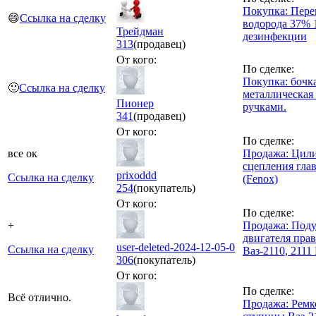
Покупка: Пере
😄
Ссылка на сделку
водорода 37% 
Трейдман
дезинфекции
313
(продавец)
От кого:
По сделке:
Покупка: бочк
🙂
Ссылка на сделку
металлическая 
Пионер
ручками.
341
(продавец)
От кого:
По сделке:
все ок
Продажа: Цил
сцепления гла
prixoddd
Ссылка на сделку
(Fenox)
254
(покупатель)
От кого:
По сделке:
+
Продажа: Под
двигателя прав
user-deleted-2024-12-05-0
Ссылка на сделку
Ваз-2110, 2111
306
(покупатель)
От кого:
По сделке:
Всё отлично.
Продажа: Ремк