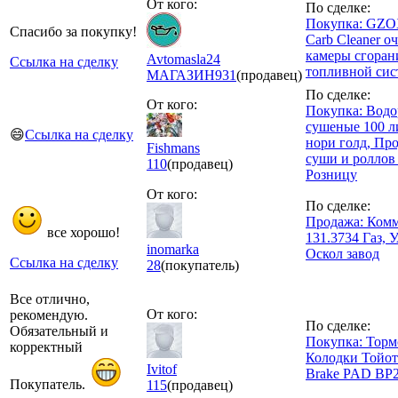
От кого:
По сделке:
Покупка: GZOX
Спасибо за покупку!
Carb Cleaner о
камеры сгоран
Avtomasla24
Ссылка на сделку
топливной сис
МАГАЗИН
931
(продавец)
По сделке:
От кого:
Покупка: Водо
сушеные 100 л
😄
Ссылка на сделку
нори голд, Пр
Fishmans
суши и роллов
110
(продавец)
Розницу
От кого:
По сделке:
Продажа: Комм
все хорошо!
131.3734 Газ, У
inomarka
Оскол завод
Ссылка на сделку
28
(покупатель)
Все отлично,
От кого:
рекомендую.
По сделке:
Обязательный и
Покупка: Торм
корректный
Колодки Тойота
Ivitof
Brake PAD BP
Покупатель.
115
(продавец)