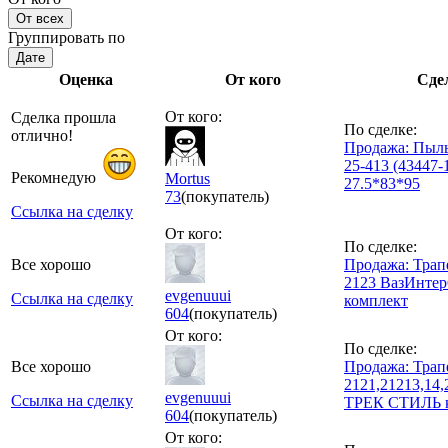
От всех
Группировать по
Дате
Оценка
От кого
Сде
От кого:
Сделка прошла
По сделке:
отлично!
Продажа: Пыль
25-413 (43447-
Рекомнедую
Mortus
27.5*83*95
73
(покупатель)
Ссылка на сделку
От кого:
По сделке:
Все хорошо
Продажа: Трап
2123 ВазИнте
evgenuuui
Ссылка на сделку
комплект
604
(покупатель)
От кого:
По сделке:
Все хорошо
Продажа: Трап
2121,21213,14
evgenuuui
Ссылка на сделку
ТРЕК СТИЛЬ 
604
(покупатель)
От кого: