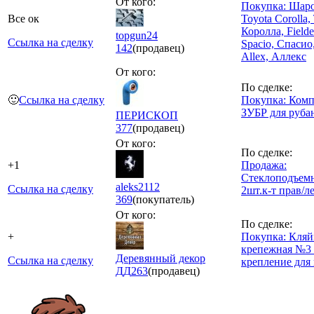
От кого:
Покупка: Шаро
Все ок
Toyota Corolla,
Королла, Fielde
topgun24
Ссылка на сделку
Spacio, Спасио
142
(продавец)
Allex, Аллекс
От кого:
По сделке:
🙂
Ссылка на сделку
Покупка: Комп
ЗУБР для руба
ПЕРИСКОП
377
(продавец)
От кого:
По сделке:
+1
Продажа:
Стеклоподъемн
aleks2112
Ссылка на сделку
2шт.к-т прав/л
369
(покупатель)
От кого:
По сделке:
+
Покупка: Кляй
крепежная №3 
Деревянный декор
Ссылка на сделку
крепление для
ДД
263
(продавец)