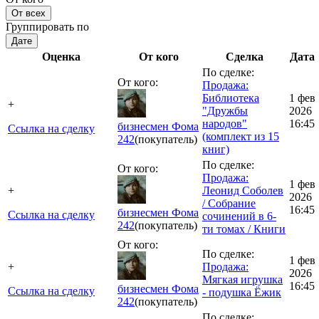
От всех
Группировать по
Дате
Оценка
От кого
Сделка
Дата
По сделке:
От кого:
Продажа:
Библиотека
1 фев
+
"Дружбы
2026
народов"
16:45
бизнесмен Фома
Ссылка на сделку
(комплект из 15
242
(покупатель)
книг)
По сделке:
От кого:
Продажа:
1 фев
+
Леонид Соболев
2026
/ Собрание
16:45
бизнесмен Фома
Ссылка на сделку
сочинений в 6-
242
(покупатель)
ти томах / Книги
От кого:
По сделке:
1 фев
+
Продажа:
2026
Мягкая игрушка
16:45
бизнесмен Фома
Ссылка на сделку
- подушка Ёжик
242
(покупатель)
По сделке: