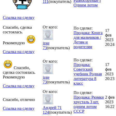
Разносортные ||
111
(покупатель)
Одним лотом
Ссылка на сделку
От кого:
Спасибо, сделка
По сделке:
17
состоялась.
Продажа: Книга
фев
для мальчиков /
2023
Детям и
Рекомендую
jzge
20:24
родителям
73
(покупатель)
Ссылка на сделку
По сделке:
От кого:
Продажа:
17
Спасибо,
Советский
фев
сделка состоялась.
учебник Родная
2023
Рекомендую
jzge
литература 8
20:23
73
(покупатель)
класс
Ссылка на сделку
От кого:
По сделке:
Продажа: Рюмки
2 фев
Спасибо, отлично
хрусталь 3 шт.
2023
одним лотом
16:22
Андрей 71
Ссылка на сделку
СССР
124
(покупатель)