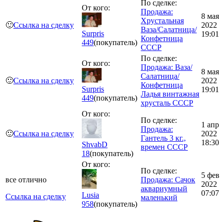
По сделке:
От кого:
Продажа:
8 мая
Хрустальная
🙂
Ссылка на сделку
2022
Ваза/Салатница/
Surpris
19:01
Конфетница
449
(покупатель)
СССР
По сделке:
От кого:
Продажа: Ваза/
8 мая
Салатница/
🙂
Ссылка на сделку
2022
Конфетница
Surpris
19:01
Ладья винтажная
449
(покупатель)
хрусталь СССР
От кого:
По сделке:
1 апр
Продажа:
🙂
Ссылка на сделку
2022
Гантель 3 кг.,
18:30
ShvabD
времен СССР
18
(покупатель)
От кого:
По сделке:
5 фев
все отлично
Продажа: Сачок
2022
аквариумный
07:07
Lusia
Ссылка на сделку
маленький
958
(покупатель)