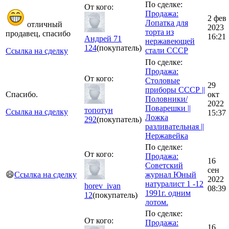
По сделке:
От кого:
Продажа:
2 фев
Лопатка для
отличный
2023
торта из
продавец, спасибо
16:21
Андрей 71
нержавеющей
124
(покупатель)
стали СССР
Ссылка на сделку
По сделке:
Продажа:
От кого:
Столовые
29
приборы СССР ||
Спасибо.
окт
Половники/
2022
Поварешки ||
топотун
Ссылка на сделку
15:37
Ложка
292
(покупатель)
разливательная ||
Нержавейка
По сделке:
От кого:
Продажа:
16
Советский
сен
😄
Ссылка на сделку
журнал Юный
2022
натуралист 1 -12
horev_ivan
08:39
1991г. одним
12
(покупатель)
лотом.
По сделке:
От кого:
Продажа:
16