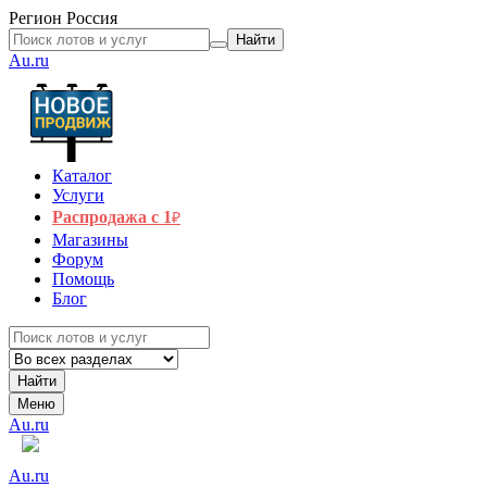
Регион
Россия
Найти
Au.ru
Каталог
Услуги
Распродажа с 1
₽
Магазины
Форум
Помощь
Блог
Найти
Меню
Au.ru
Au.ru