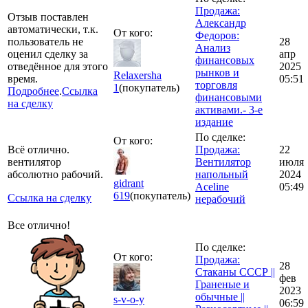
Продажа:
Отзыв поставлен
Александр
автоматически, т.к.
От кого:
Федоров:
пользователь не
28
Анализ
оценил сделку за
апр
финансовых
отведённое для этого
2025
рынков и
Relaxersha
время.
05:51
торговля
1
(покупатель)
Подробнее
.
Ссылка
финансовыми
на сделку
активами.- 3-е
издание
По сделке:
От кого:
Всё отлично.
Продажа:
22
вентилятор
Вентилятор
июля
абсолютно рабочий.
напольный
2024
gidrant
Aceline
05:49
619
(покупатель)
Ссылка на сделку
нерабочий
Все отлично!
По сделке:
От кого:
Продажа:
28
Стаканы СССР ||
фев
Граненые и
2023
обычные ||
s-v-o-y
06:59