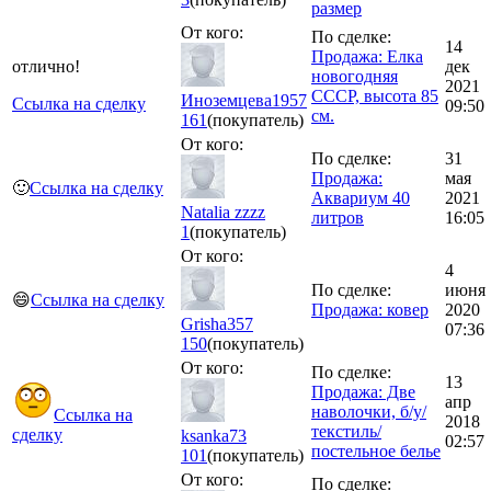
размер
От кого:
По сделке:
14
Продажа: Елка
отлично!
дек
новогодняя
2021
СССР, высота 85
Иноземцева1957
Ссылка на сделку
09:50
см.
161
(покупатель)
От кого:
По сделке:
31
Продажа:
мая
🙂
Ссылка на сделку
Аквариум 40
2021
Natalia zzzz
литров
16:05
1
(покупатель)
От кого:
4
По сделке:
июня
😄
Ссылка на сделку
Продажа: ковер
2020
Grisha357
07:36
150
(покупатель)
От кого:
По сделке:
13
Продажа: Две
апр
наволочки, б/у/
Ссылка на
2018
текстиль/
сделку
ksanka73
02:57
постельное белье
101
(покупатель)
От кого:
По сделке: