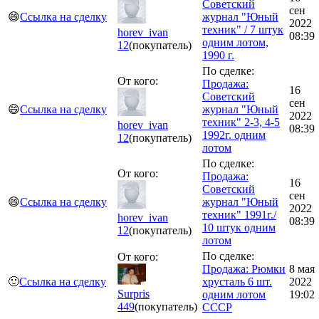
Советский
сен
😄
Ссылка на сделку
журнал "Юный
2022
техник" / 7 штук
horev_ivan
08:39
одним лотом,
12
(покупатель)
1990 г.
По сделке:
От кого:
Продажа:
16
Советский
сен
😄
Ссылка на сделку
журнал "Юный
2022
техник" 2-3, 4-5
horev_ivan
08:39
1992г. одним
12
(покупатель)
лотом
По сделке:
От кого:
Продажа:
16
Советский
сен
😄
Ссылка на сделку
журнал "Юный
2022
техник" 1991г./
horev_ivan
08:39
10 штук одним
12
(покупатель)
лотом
По сделке:
От кого:
Продажа: Рюмки
8 мая
🙂
Ссылка на сделку
хрусталь 6 шт.
2022
Surpris
одним лотом
19:02
449
(покупатель)
СССР