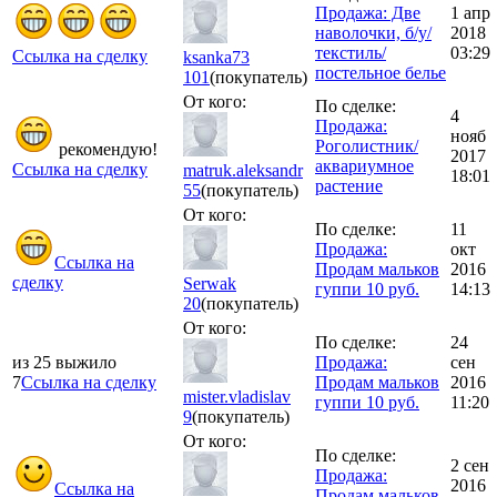
Продажа: Две
1 апр
наволочки, б/у/
2018
текстиль/
03:29
Ссылка на сделку
ksanka73
постельное белье
101
(покупатель)
От кого:
По сделке:
4
Продажа:
нояб
Роголистник/
рекомендую!
2017
аквариумное
Ссылка на сделку
matruk.aleksandr
18:01
растение
55
(покупатель)
От кого:
По сделке:
11
Продажа:
окт
Ссылка на
Продам мальков
2016
сделку
Serwak
гуппи 10 руб.
14:13
20
(покупатель)
От кого:
По сделке:
24
из 25 выжило
Продажа:
сен
7
Ссылка на сделку
Продам мальков
2016
mister.vladislav
гуппи 10 руб.
11:20
9
(покупатель)
От кого:
По сделке:
2 сен
Продажа:
2016
Ссылка на
Продам мальков