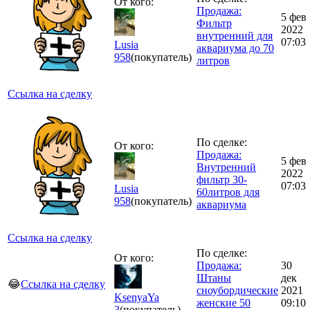
От кого:
Продажа:
5 фев
Фильтр
2022
внутренний для
07:03
Lusia
аквариума до 70
958
(покупатель)
литров
Ссылка на сделку
По сделке:
От кого:
Продажа:
5 фев
Внутренний
2022
фильтр 30-
07:03
Lusia
60литров для
958
(покупатель)
аквариума
Ссылка на сделку
По сделке:
От кого:
Продажа:
30
Штаны
дек
😂
Ссылка на сделку
сноубордические
2021
KsenyaYa
женские 50
09:10
3
(покупатель)