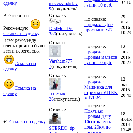
07:16
сделку
mister.vladislav
гуппи 10 руб.
9
(покупатель)
От кого:
Всё отлично.
29
По сделке:
мая
Продажа: Две
2016
Рекомендую
DedMustDie
простыни х/б.
10:29
Ссылка на сделку
389
(покупатель)
Всем рекоменду
От кого:
очень приятно было
По сделке:
12
вести переговоры
Продажа:
апр
Продам мальков
2016
Varsham777
гуппи 10 руб.
20:27
Ссылка на
7
(покупатель)
сделку
От кого:
По сделке:
12
Продажа:
окт
Машинка для
Ссылка на
2015
стрижки VITEK
сделку
тырмык
20:40
VT-1362
26
(покупатель)
По сделке:
От кого:
Покупка:
18
Продам Дачу
июня
+1
Ссылка на сделку
10соток. есть
2014
дом. 29км по
STEREO_tip
15:48
дороге в