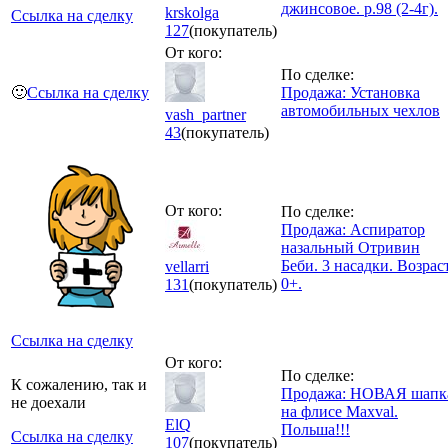
джинсовое. р.98 (2-4г).
krskolga
Ссылка на сделку
127
(покупатель)
От кого:
По сделке:
🙂
Ссылка на сделку
Продажа: Установка
автомобильных чехлов
vash_partner
43
(покупатель)
От кого:
По сделке:
Продажа: Аспиратор
назальный Отривин
Беби. 3 насадки. Возрас
vellarri
0+.
131
(покупатель)
Ссылка на сделку
От кого:
По сделке:
К сожалению, так и
Продажа: НОВАЯ шапк
не доехали
на флисе Maxval.
ElQ
Польша!!!
Ссылка на сделку
107
(покупатель)