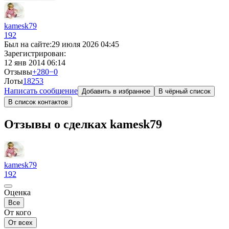
kamesk79
192
Был на сайте:
29 июля 2026 04:45
Зарегистрирован:
12 янв 2014 06:14
Отзывы
+280
−0
Лоты
182
53
Написать сообщение
Добавить в избранное
В чёрный список
В список контактов
Отзывы о сделках kamesk79
kamesk79
192
Оценка
Все
От кого
От всех