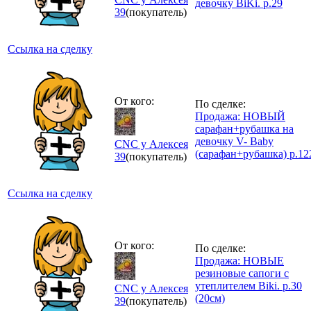
девочку BiKi. р.29
39
(покупатель)
Ссылка на сделку
От кого:
По сделке:
Продажа: НОВЫЙ
сарафан+рубашка на
девочку V- Baby
CNC у Алексея
(сарафан+рубашка) р.12
39
(покупатель)
Ссылка на сделку
От кого:
По сделке:
Продажа: НОВЫЕ
резиновые сапоги с
утеплителем Biki. р.30
CNC у Алексея
(20см)
39
(покупатель)