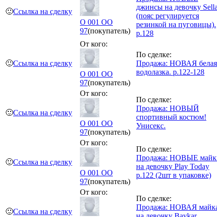
джинсы на девочку Sell
🙂
Ссылка на сделку
(пояс регулируется
O 001 OO
резинкой на пуговицы).
97
(покупатель)
р.128
От кого:
По сделке:
🙂
Ссылка на сделку
Продажа: НОВАЯ белая
водолазка. р.122-128
O 001 OO
97
(покупатель)
От кого:
По сделке:
Продажа: НОВЫЙ
🙂
Ссылка на сделку
спортивный костюм!
O 001 OO
Унисекс.
97
(покупатель)
От кого:
По сделке:
Продажа: НОВЫЕ майк
🙂
Ссылка на сделку
на девочку Play Today
O 001 OO
р.122 (2шт в упаковке)
97
(покупатель)
От кого:
По сделке:
Продажа: НОВАЯ майк
🙂
Ссылка на сделку
на девочку Baykar