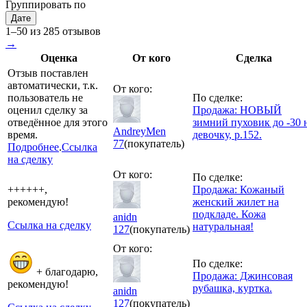
Группировать по
Дате
1–50 из 285 отзывов
→
Оценка
От кого
Сделка
Отзыв поставлен
автоматически, т.к.
От кого:
пользователь не
По сделке:
оценил сделку за
Продажа: НОВЫЙ
отведённое для этого
зимний пуховик до -30 
AndreyMen
время.
девочку, р.152.
77
(покупатель)
Подробнее
.
Ссылка
на сделку
От кого:
По сделке:
++++++,
Продажа: Кожаный
рекомендую!
женский жилет на
подкладе. Кожа
anidn
Ссылка на сделку
натуральная!
127
(покупатель)
От кого:
По сделке:
+ благодарю,
Продажа: Джинсовая
рекомендую!
рубашка, куртка.
anidn
127
(покупатель)