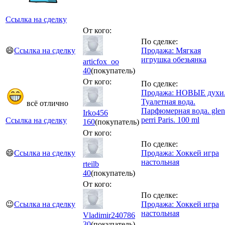
Ссылка на сделку
От кого:
По сделке:
😄
Ссылка на сделку
Продажа: Мягкая
игрушка обезьянка
articfox_oo
40
(покупатель)
От кого:
По сделке:
Продажа: НОВЫЕ духи
Туалетная вода.
всё отлично
Парфюмерная вода. gle
Irko456
perri Paris. 100 ml
Ссылка на сделку
160
(покупатель)
От кого:
По сделке:
😄
Ссылка на сделку
Продажа: Хоккей игра
настольная
rteilb
40
(покупатель)
От кого:
По сделке:
😉
Ссылка на сделку
Продажа: Хоккей игра
настольная
Vladimir240786
30
(покупатель)