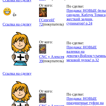
Ссылка на сделку
От кого:
По сделке:
Продажа: НОВЫЕ белы
👍
сандали. Каблук Томаса
жесткий задник,
ГСергейГ
супинатор! р.24
Ссылка на сделку
72
(покупатель)
От кого:
По сделке:
Продажа: НОВЫЕ
валенки на
девочку.Войлок+съемн
CNC у Алексея
меховой чулок! р.32
39
(покупатель)
Ссылка на сделку
От кого:
По сделке:
Продажа: НОВЫЕ
праздничные туфли на
CNC у Алексея