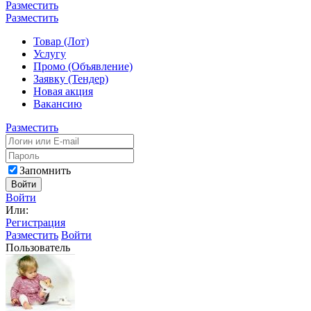
Разместить
Разместить
Товар (Лот)
Услугу
Промо (Объявление)
Заявку (Тендер)
Новая акция
Вакансию
Разместить
Запомнить
Войти
Войти
Или:
Регистрация
Разместить
Войти
Пользователь