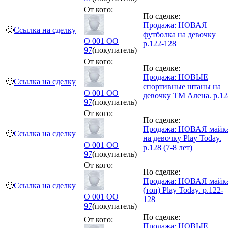
От кого:
По сделке:
Продажа: НОВАЯ
🙂
Ссылка на сделку
футболка на девочку
O 001 OO
р.122-128
97
(покупатель)
От кого:
По сделке:
Продажа: НОВЫЕ
🙂
Ссылка на сделку
спортивные штаны на
O 001 OO
девочку ТМ Алена. р.12
97
(покупатель)
От кого:
По сделке:
Продажа: НОВАЯ майк
🙂
Ссылка на сделку
на девочку Play Today.
O 001 OO
р.128 (7-8 лет)
97
(покупатель)
От кого:
По сделке:
Продажа: НОВАЯ майк
🙂
Ссылка на сделку
(топ) Play Today. р.122-
O 001 OO
128
97
(покупатель)
По сделке:
От кого:
Продажа: НОВЫЕ