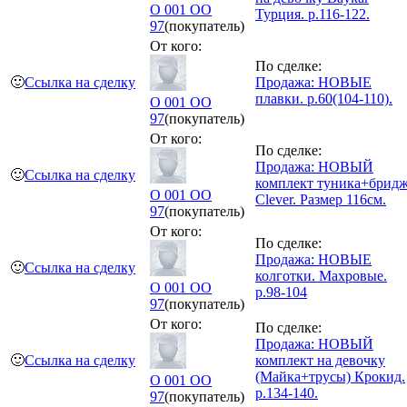
O 001 OO
Турция. р.116-122.
97
(покупатель)
От кого:
По сделке:
🙂
Ссылка на сделку
Продажа: НОВЫЕ
плавки. р.60(104-110).
O 001 OO
97
(покупатель)
От кого:
По сделке:
Продажа: НОВЫЙ
🙂
Ссылка на сделку
комплект туника+брид
O 001 OO
Clever. Размер 116см.
97
(покупатель)
От кого:
По сделке:
Продажа: НОВЫЕ
🙂
Ссылка на сделку
колготки. Махровые.
O 001 OO
р.98-104
97
(покупатель)
От кого:
По сделке:
Продажа: НОВЫЙ
🙂
Ссылка на сделку
комплект на девочку
(Майка+трусы) Крокид.
O 001 OO
р.134-140.
97
(покупатель)