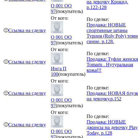
на девочку Крокид.
O 001 OO
р.122-128
97
(покупатель)
От кого:
По сделке:
Продажа: НОВЫЕ
🙂
Ссылка на сделку
спортивные штаны
Турция (Roly Poly) темн
O 001 OO
синие. р.128.
97
(покупатель)
От кого:
По сделке:
Продажа: Туфли женск
🙂
Ссылка на сделку
Tomaris . Нутуральная
Инга П
кожа!!!
100
(покупатель)
От кого:
По сделке:
🙂
Ссылка на сделку
Продажа: НОВАЯ блузк
на девочку.р.152
O 001 OO
97
(покупатель)
От кого:
По сделке:
Продажа: НОВЫЕ
🙂
Ссылка на сделку
джинсы на девочку Play
O 001 OO
Today. р.128
97
(покупатель)