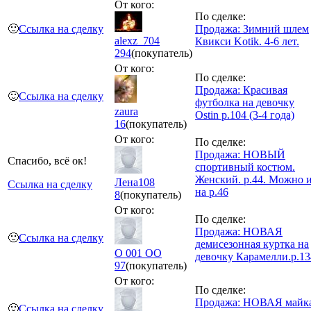
От кого:
По сделке:
🙂
Ссылка на сделку
Продажа: Зимний шлем
alexz_704
Квикси Kotik. 4-6 лет.
294
(покупатель)
От кого:
По сделке:
Продажа: Красивая
🙂
Ссылка на сделку
футболка на девочку
zaura
Ostin р.104 (3-4 года)
16
(покупатель)
От кого:
По сделке:
Продажа: НОВЫЙ
Спасибо, всё ок!
спортивный костюм.
Женский. р.44. Можно 
Лена108
Ссылка на сделку
на р.46
8
(покупатель)
От кого:
По сделке:
Продажа: НОВАЯ
🙂
Ссылка на сделку
демисезонная куртка на
O 001 OO
девочку Карамелли.р.13
97
(покупатель)
От кого:
По сделке:
Продажа: НОВАЯ майк
🙂
Ссылка на сделку