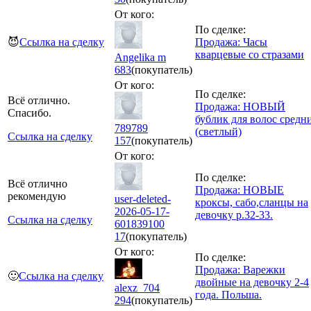
От кого:
По сделке:
😈
Ссылка на сделку
Продажа: Часы
кварцевые со стразами
Angelika m
683
(покупатель)
От кого:
По сделке:
Всё отлично.
Продажа: НОВЫЙ
Спасибо.
бублик для волос средн
789789
(светлый)
Ссылка на сделку
157
(покупатель)
От кого:
По сделке:
Всё отлично
Продажа: НОВЫЕ
рекомендую
user-deleted-
кроксы, сабо,сланцы на
2026-05-17-
девочку р.32-33.
Ссылка на сделку
601839100
17
(покупатель)
От кого:
По сделке:
Продажа: Варежки
🙂
Ссылка на сделку
двойные на девочку 2-4
alexz_704
года. Польша.
294
(покупатель)