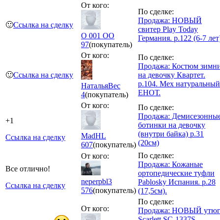
От кого:
По сделке:
Продажа: НОВЫЙ
🙂
Ссылка на сделку
свитер Play Today
O 001 OO
Германия. р.122 (6-7 лет
97
(покупатель)
От кого:
По сделке:
Продажа: Костюм зимн
🙂
Ссылка на сделку
на девочку Квартет.
р.104. Мех натуральный
НатальяВес
ЕНОТ.
4
(покупатель)
От кого:
По сделке:
Продажа: Демисезонны
+1
ботинки на девочку
(внутри байка) р.31
MadHL
Ссылка на сделку
(20см)
607
(покупатель)
По сделке:
От кого:
Продажа: Кожаные
Все отлично!
ортопедические туфли
neperpbl3
Pablosky Испания. р.28
Ссылка на сделку
576
(покупатель)
(17,5см).
По сделке:
От кого:
Продажа: НОВЫЙ утю
Scarlett SC-1337S