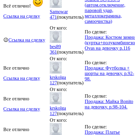
(автом.отключение,
Всё отлично!
паровой удар,
Samowar
металлокерамика,
Ссылка на сделку
471
(покупатель)
самоочистка)
От кого:
По сделке:
Продажа: Костюм зимн
😉
Ссылка на сделку
(куртка+полукомбинезо
bes89
Ovas на девочку р.116
361
(покупатель)
От кого:
По сделке:
Все отлично
Продажа: Футболка +
шорты на девочку. р.92-
krskolga
Ссылка на сделку
98.
127
(покупатель)
От кого:
По сделке:
Все отлично
Продажа: Майка Bonito
на девочку. р.98-104.
krskolga
Ссылка на сделку
127
(покупатель)
От кого:
По сделке:
Все отлично
Продажа: Платье