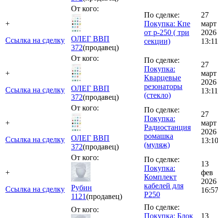
От кого:
По сделке:
27
+
Покупка: Кпе
март
от р-250 ( три
2026
ОЛЕГ ВВП
Ссылка на сделку
секции)
13:11
372
(продавец)
От кого:
По сделке:
27
Покупка:
+
март
Кварцевые
2026
резонаторы
ОЛЕГ ВВП
Ссылка на сделку
13:11
(стекло)
372
(продавец)
От кого:
По сделке:
27
Покупка:
+
март
Радиостанция
2026
ромашка
ОЛЕГ ВВП
Ссылка на сделку
13:1
(муляж)
372
(продавец)
От кого:
По сделке:
13
Покупка:
+
фев
Комплект
2026
кабелей для
Рубин
Ссылка на сделку
16:5
Р250
1121
(продавец)
По сделке:
От кого:
Покупка: Блок
13