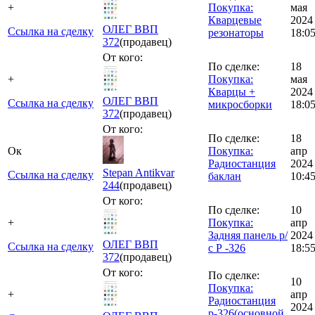
+
Покупка:
мая
Кварцевые
2024
ОЛЕГ ВВП
Ссылка на сделку
резонаторы
18:0
372
(продавец)
От кого:
По сделке:
18
+
Покупка:
мая
Кварцы +
2024
ОЛЕГ ВВП
Ссылка на сделку
микросборки
18:0
372
(продавец)
От кого:
По сделке:
18
Ок
Покупка:
апр
Радиостанция
2024
Stepan Antikvar
Ссылка на сделку
баклан
10:4
244
(продавец)
От кого:
По сделке:
10
+
Покупка:
апр
Задняя панель р/
2024
ОЛЕГ ВВП
Ссылка на сделку
с Р -326
18:5
372
(продавец)
От кого:
По сделке:
10
Покупка:
+
апр
Радиостанция
2024
р-326(основной