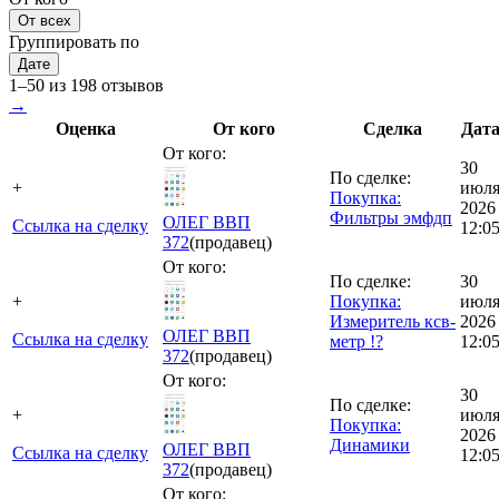
От всех
Группировать по
Дате
1–50 из 198 отзывов
→
Оценка
От кого
Сделка
Дат
От кого:
30
По сделке:
+
июл
Покупка:
2026
Фильтры эмфдп
ОЛЕГ ВВП
Ссылка на сделку
12:0
372
(продавец)
От кого:
По сделке:
30
+
Покупка:
июл
Измеритель ксв-
2026
ОЛЕГ ВВП
Ссылка на сделку
метр !?
12:0
372
(продавец)
От кого:
30
По сделке:
+
июл
Покупка:
2026
Динамики
ОЛЕГ ВВП
Ссылка на сделку
12:0
372
(продавец)
От кого: