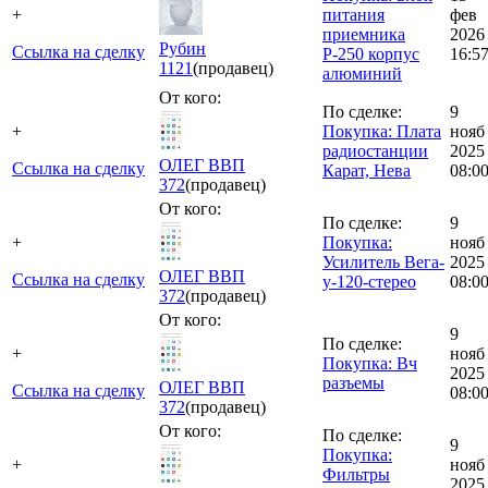
+
питания
фев
приемника
2026
Рубин
Ссылка на сделку
Р-250 корпус
16:5
1121
(продавец)
алюминий
От кого:
По сделке:
9
+
Покупка: Плата
нояб
радиостанции
2025
ОЛЕГ ВВП
Ссылка на сделку
Карат, Нева
08:0
372
(продавец)
От кого:
По сделке:
9
+
Покупка:
нояб
Усилитель Вега-
2025
ОЛЕГ ВВП
Ссылка на сделку
у-120-стерео
08:0
372
(продавец)
От кого:
9
По сделке:
+
нояб
Покупка: Вч
2025
разъемы
ОЛЕГ ВВП
Ссылка на сделку
08:0
372
(продавец)
От кого:
По сделке:
9
Покупка:
+
нояб
Фильтры
2025