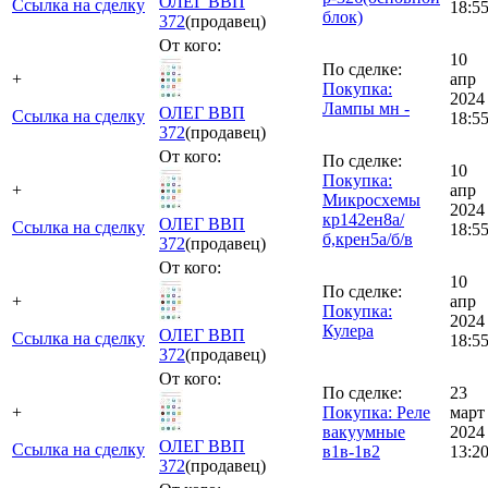
ОЛЕГ ВВП
Ссылка на сделку
18:5
блок)
372
(продавец)
От кого:
10
По сделке:
+
апр
Покупка:
2024
Лампы мн -
ОЛЕГ ВВП
Ссылка на сделку
18:5
372
(продавец)
От кого:
По сделке:
10
Покупка:
+
апр
Микросхемы
2024
кр142ен8а/
ОЛЕГ ВВП
Ссылка на сделку
18:5
б,крен5а/б/в
372
(продавец)
От кого:
10
По сделке:
+
апр
Покупка:
2024
Кулера
ОЛЕГ ВВП
Ссылка на сделку
18:5
372
(продавец)
От кого:
По сделке:
23
+
Покупка: Реле
март
вакуумные
2024
ОЛЕГ ВВП
Ссылка на сделку
в1в-1в2
13:2
372
(продавец)