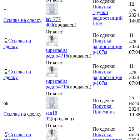
По сделке:
12
Покупка:
+
дек
Трубки
2024
радиостанций
lav-777
Ссылка на сделку
14:0
ЛЕН
403
(продавец)
От кого:
По сделке:
11
🙂
Ссылка на
Покупка:
дек
сделку
радиостанция
2024
superradist
р-107м
07:0
радио
4715
(продавец)
От кого:
По сделке:
11
🙂
Ссылка на
Покупка:
дек
сделку
радиостанция
2024
superradist
р-107м
07:0
радио
4715
(продавец)
От кого:
25
По сделке:
ok
нояб
Покупка:
2024
Приемник
san18
Ссылка на сделку
10:3
95
(продавец)
От кого:
По сделке:
25
🙂
Ссылка на
Покупка:
нояб