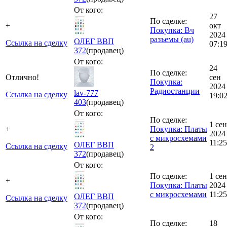
От кого:
27
По сделке:
+
окт
Покупка: Вч
2024
разъемы (au)
ОЛЕГ ВВП
Ссылка на сделку
07:1
372
(продавец)
От кого:
24
По сделке:
Отлично!
сен
Покупка:
2024
Радиостанции
lav-777
Ссылка на сделку
19:0
403
(продавец)
От кого:
По сделке:
1 сен
+
Покупка: Платы
2024
с микросхемами
11:25
ОЛЕГ ВВП
Ссылка на сделку
2
372
(продавец)
От кого:
По сделке:
1 сен
+
Покупка: Платы
2024
с микросхемами
11:25
ОЛЕГ ВВП
Ссылка на сделку
372
(продавец)
От кого:
По сделке:
18