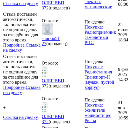
электро-
ОЛЕГ ВВП
Ссылка на сделку
08:0
механические
372
(продавец)
Отзыв поставлен
автоматически,
От кого:
По сделке:
т.к. пользователь
25
Покупка:
не оценил сделку
июл
Радиоприемник
за отведённое для
2025
самолетный
shurkin51
этого время.
18:3
РПС
27
(продавец)
Подробнее
.
Ссылка
на сделку
Отзыв поставлен
автоматически,
По сделке:
От кого:
т.к. пользователь
Покупка:
9 фе
не оценил сделку
Радиостанция
2025
за отведённое для
Транспорт-Н
14:3
ОЛЕГ ВВП
этого время.
(муляж, пустой
372
(продавец)
Подробнее
.
Ссылка
корпус)
на сделку
От кого:
По сделке:
31
Покупка:
+
янв
Усилители
2025
мощности р/с
ОЛЕГ ВВП
Ссылка на сделку
10:5
Рв-1м
372
(продавец)
От кого: