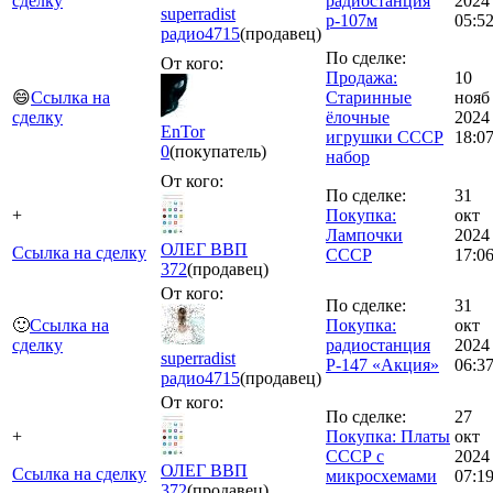
сделку
радиостанция
2024
superradist
р-107м
05:5
радио
4715
(продавец)
По сделке:
От кого:
Продажа:
10
😄
Ссылка на
Старинные
нояб
сделку
ёлочные
2024
EnTor
игрушки СССР
18:0
0
(покупатель)
набор
От кого:
По сделке:
31
+
Покупка:
окт
Лампочки
2024
ОЛЕГ ВВП
Ссылка на сделку
СССР
17:0
372
(продавец)
От кого:
По сделке:
31
🙂
Ссылка на
Покупка:
окт
сделку
радиостанция
2024
superradist
Р-147 «Акция»
06:3
радио
4715
(продавец)
От кого:
По сделке:
27
+
Покупка: Платы
окт
СССР с
2024
ОЛЕГ ВВП
Ссылка на сделку
микросхемами
07:1
372
(продавец)