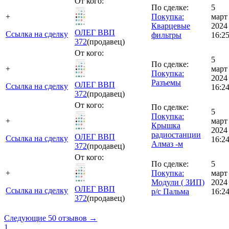
От кого:
По сделке:
5
+
Покупка:
март
Кварцевые
2024
ОЛЕГ ВВП
Ссылка на сделку
фильтры
16:2
372
(продавец)
От кого:
5
По сделке:
+
март
Покупка:
2024
Разъемы
ОЛЕГ ВВП
Ссылка на сделку
16:2
372
(продавец)
От кого:
По сделке:
5
Покупка:
+
март
Крышка
2024
радиостанции
ОЛЕГ ВВП
Ссылка на сделку
16:2
Алмаз -м
372
(продавец)
От кого:
По сделке:
5
+
Покупка:
март
Модули ( ЗИП)
2024
ОЛЕГ ВВП
Ссылка на сделку
р/с Пальма
16:2
372
(продавец)
Следующие 50 отзывов →
1