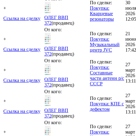
По сделке:
30
+
Покупка:
июл
Кварцевые
2026
ОЛЕГ ВВП
Ссылка на сделку
резонаторы
12:0
372
(продавец)
От кого:
По сделке:
21
+
Покупка:
июн
Музыкальный
2026
ОЛЕГ ВВП
Ссылка на сделку
центр JVC
17:4
372
(продавец)
От кого:
По сделке:
27
Покупка:
+
март
Составные
2026
части антенн р/с
ОЛЕГ ВВП
Ссылка на сделку
13:11
СССР
372
(продавец)
От кого:
27
По сделке:
+
март
Покупка: КПЕ с
2026
дефектом
ОЛЕГ ВВП
Ссылка на сделку
13:11
372
(продавец)
От кого:
По сделке:
27
+
Покупка:
март