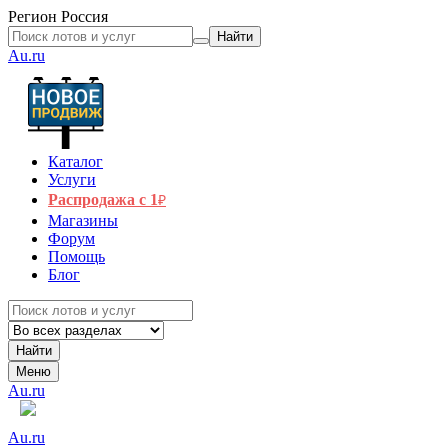
Регион
Россия
Найти
Au.ru
Каталог
Услуги
Распродажа с 1
₽
Магазины
Форум
Помощь
Блог
Найти
Меню
Au.ru
Au.ru