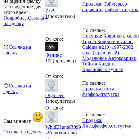
не оценил сделку
Продажа: Той-терьер
за отведённое для
сидящий,фарфор,статуэтк
Zxz9
этого время.
1
(покупатель)
Подробнее
.
Ссылка
на сделку
По сделке:
Покупка: Коврики в салон
От кого:
Toyota Коврики в салон
😄
Ссылка на
Caldina(#210) 1997-2002
сделку
года (Прав.руль!)
Фeникс
Модельные Автоковрики
102
(продавец)
Тойота Калдина
Красноярск купить
От кого:
По сделке:
😄
Ссылка на
Продажа: Лиса
сделку
фарфор,статуэтка
Olga Den
1
(покупатель)
От кого:
По сделке:
Продажа:
Сам виноват
Лиса,фарфор,статуэтка
WhitEHunteR099
Ссылка на сделку
-2
(покупатель)