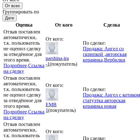
От всех
Группировать по
Дате
Оценка
От кого
Сделка
Отзыв поставлен
автоматически,
От кого:
т.к. пользователь
По сделке:
не оценил сделку
Продажа: Ангел со
за отведённое для
скрипкой ,авторская
parshina-ira
этого время.
керамика,Вербилки
-1
(покупатель)
Подробнее
.
Ссылка
на сделку
Отзыв поставлен
автоматически,
От кого:
т.к. пользователь
По сделке:
не оценил сделку
Продажа: Ангел с котиком
за отведённое для
статуэтка авторская
ЕМВ
этого время.
керамика новая
1
(покупатель)
Подробнее
.
Ссылка
на сделку
Отзыв поставлен
автоматически,
От кого:
т.к. пользователь
По сделке: