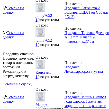
От кого:
По сделке:
🙂
Ссылка на
Продажа: Банкнота 2
сделку
доллара США Год Собаки
johny7652
( № 2)
1
(покупатель)
От кого:
По сделке:
🙂
Ссылка на
Продажа: Тарелка Дрезде
сделку
A.Lamm ,начало 20
johny7652
в,живопись,27 см
1
(покупатель)
Продавцу спасибо.
От кого:
Посылку получил,
товар в идеальном
По сделке:
состоянии.
Продажа:
Рекомендую к
Лиса,фарфор,статуэтка
Констанц
сотрудничеству
1
(покупатель)
Ссылка на сделку
От кого:
По сделке:
🙂
Ссылка на
Продажа: Мышь Символ
сделку
года фарфор Гжель арт-
Мардж
модерн роспись,в золоте
220
(покупатель)