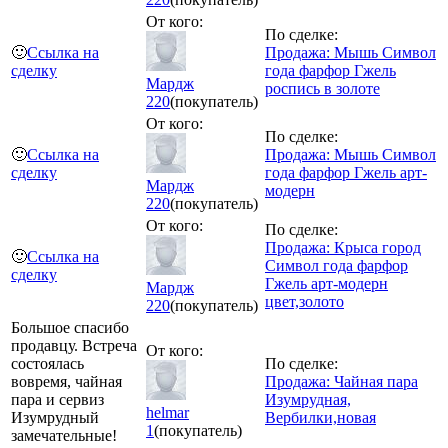
От кого:
По сделке:
🙂
Ссылка на
Продажа: Мышь Символ
сделку
года фарфор Гжель
Мардж
роспись в золоте
220
(покупатель)
От кого:
По сделке:
🙂
Ссылка на
Продажа: Мышь Символ
сделку
года фарфор Гжель арт-
Мардж
модерн
220
(покупатель)
От кого:
По сделке:
Продажа: Крыса город
🙂
Ссылка на
Символ года фарфор
сделку
Гжель арт-модерн
Мардж
цвет,золото
220
(покупатель)
Большое спасибо
продавцу. Встреча
От кого:
состоялась
По сделке:
вовремя, чайная
Продажа: Чайная пара
пара и сервиз
Изумрудная,
helmar
Изумрудный
Вербилки,новая
1
(покупатель)
замечательные!