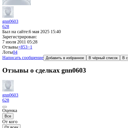
gnn0603
628
Был на сайте:
6 мая 2025 15:40
Зарегистрирован:
7 июля 2011 05:28
Отзывы
+853
−1
Лоты
0
4
Написать сообщение
Добавить в избранное
В чёрный список
В с
Отзывы о сделках gnn0603
gnn0603
628
Оценка
Все
От кого
От всех