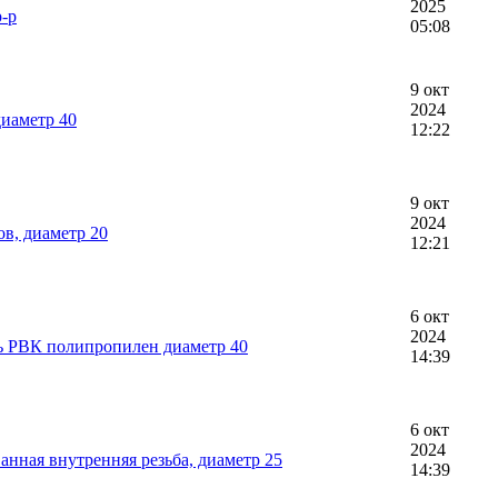
2025
р-р
05:08
9 окт
2024
диаметр 40
12:22
9 окт
2024
в, диаметр 20
12:21
6 окт
2024
ь РВК полипропилен диаметр 40
14:39
6 окт
2024
нная внутренняя резьба, диаметр 25
14:39