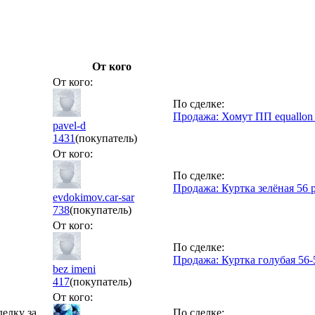
От кого
От кого:
По сделке:
Продажа: Хомут ПП equallon
pavel-d
1431
(покупатель)
От кого:
По сделке:
Продажа: Куртка зелёная 56 
evdokimov.car-sar
738
(покупатель)
От кого:
По сделке:
Продажа: Куртка голубая 56-
bez imeni
417
(покупатель)
От кого:
делку за
По сделке: