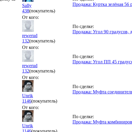
Продажа: Куртка зелёная 56 
Sally
438
(покупатель)
От кого:
По сделке:
Продажа: Угол 90 градусов, 
rewerud
132
(покупатель)
От кого:
По сделке:
Продажа: Угол ПП 45 градусо
rewerud
132
(покупатель)
От кого:
По сделке:
Продажа: Муфта соединител
Unrik
1146
(покупатель)
От кого:
По сделке:
Продажа: Муфта комбинирова
Unrik
1146
(покупатель)