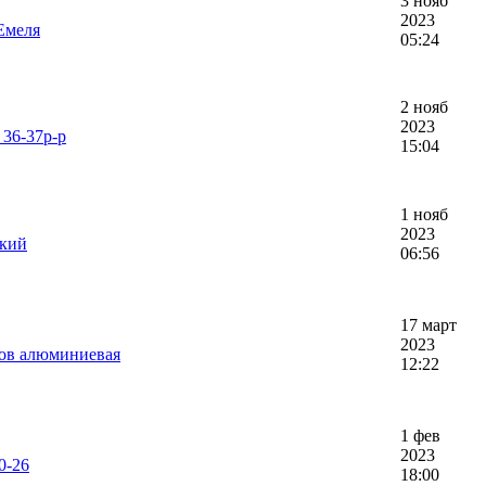
3 нояб
2023
Емеля
05:24
2 нояб
2023
36-37р-р
15:04
1 нояб
2023
ский
06:56
17 март
2023
сов алюминиевая
12:22
1 фев
2023
0-26
18:00