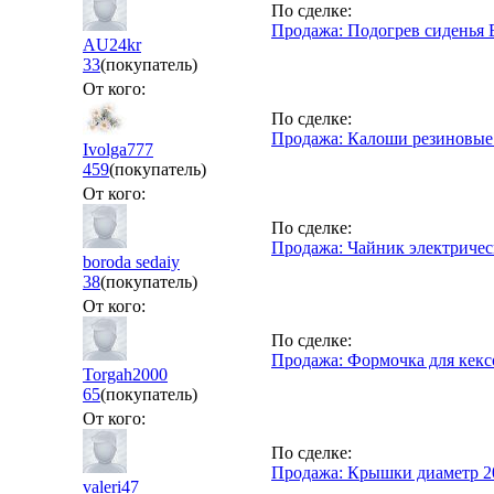
По сделке:
Продажа: Подогрев сиденья 
AU24kr
33
(покупатель)
От кого:
По сделке:
Продажа: Калоши резиновые 
Ivolga777
459
(покупатель)
От кого:
По сделке:
Продажа: Чайник электриче
boroda sedaiy
38
(покупатель)
От кого:
По сделке:
Продажа: Формочка для кек
Torgah2000
65
(покупатель)
От кого:
По сделке:
Продажа: Крышки диаметр 2
valeri47