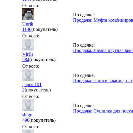
От кого:
По сделке:
Продажа: Муфта комбинирова
Unrik
1146
(покупатель)
От кого:
По сделке:
Продажа: Лампа ртутная выс
VlrBr
584
(покупатель)
От кого:
По сделке:
Продажа: сапоги зимние, на
дарья 101
2
(покупатель)
От кого:
По сделке:
Продажа: Сушилка для посу
shigra
490
(покупатель)
От кого: