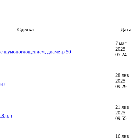
Сделка
Дата
7 мая
2025
 с шумопоглощением, диаметр 50
05:24
28 янв
2025
р-р
09:29
21 янв
2025
58 р-р
09:55
16 янв