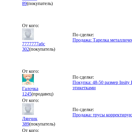
89
(покупатель)
От кого:
По сделке:
Продажа: Тарелка металлич
7777777абс
302
(покупатель)
От кого:
По сделке:
Покупка: 48-50 размер Insity
этикетками
Галочка
1245
(продавец)
От кого:
По сделке:
Продажа: трусы корректирую
Лянчик
389
(покупатель)
От кого: