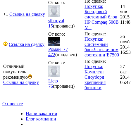
По сделке:
От кого:
Покупка:
14
Брендовый
янв
+1
Ссылка на сделку
системный блок
2015
silkroyal
HP Compaq 500B
11:48
15
(продавец)
МТ
По сделке:
От кого:
26
Покупка:
нояб
Ссылка на сделку
Системный
2014
Роман_77
блок!в отличном
16:53
472
(продавец)
состоянии!E7500
По сделке:
От кого:
Отличный
Покупка:
27
покупатель
Комплект
окт
рекомендую
Сноуборд
2014
Lieto
Ссылка на сделку
крепления
05:47
76
(продавец)
ботинки
О проекте
Наши вакансии
Блог компании