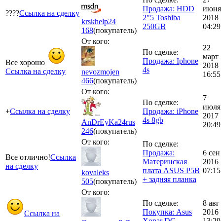
Продажа: HDD
июня
????
Ссылка на сделку
2"5 Toshiba
2018
krskhelp24
250GB
04:29
168
(покупатель)
От кого:
22
По сделке:
март
Продажа: Iphone
Все хорошо
2018
4s
Ссылка на сделку
nevozmojen
16:55
466
(покупатель)
От кого:
7
По сделке:
июля
+
Ссылка на сделку
Продажа: iPhone
2017
4s 8gb
AnDrEyKa24rus
20:49
246
(покупатель)
От кого:
По сделке:
Продажа:
6 сен
Все отлично!
Ссылка
Материнская
2016
на сделку
плата ASUS P5B
07:15
kovaleks
+ задняя планка
505
(покупатель)
От кого:
По сделке:
8 авг
Покупка: Asus
2016
Ссылка на
Xonar DG
13:29