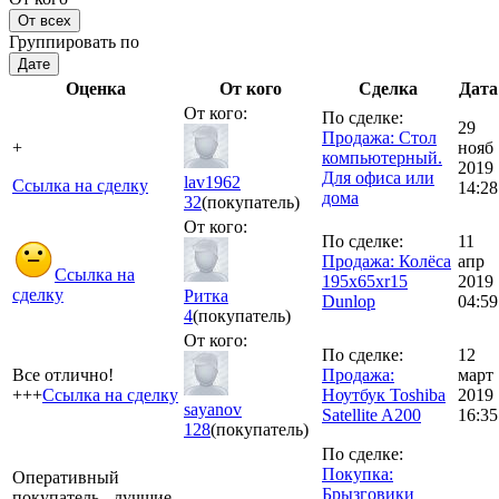
От всех
Группировать по
Дате
Оценка
От кого
Сделка
Дата
От кого:
По сделке:
29
Продажа: Стол
+
нояб
компьютерный.
2019
Для офиса или
lav1962
Ссылка на сделку
14:28
дома
32
(покупатель)
От кого:
По сделке:
11
Продажа: Колёса
апр
Ссылка на
195х65хr15
2019
сделку
Ритка
Dunlop
04:59
4
(покупатель)
От кого:
По сделке:
12
Все отлично!
Продажа:
март
+++
Ссылка на сделку
Ноутбук Toshiba
2019
sayanov
Satellite A200
16:35
128
(покупатель)
По сделке:
Покупка:
Оперативный
Брызговики
покупатель - лучшие