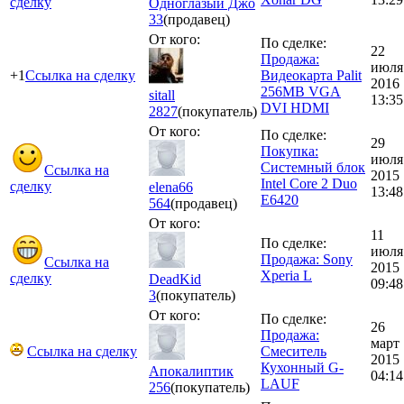
сделку
Одноглазый Джо
33
(продавец)
От кого:
По сделке:
22
Продажа:
июля
+1
Ссылка на сделку
Видеокарта Palit
2016
256MB VGA
sitall
13:35
DVI HDMI
2827
(покупатель)
От кого:
По сделке:
29
Покупка:
июля
Системный блок
Ссылка на
2015
Intel Core 2 Duo
сделку
elena66
13:48
E6420
564
(продавец)
От кого:
11
По сделке:
июля
Продажа: Sony
Ссылка на
2015
Xperia L
сделку
DeadKid
09:48
3
(покупатель)
От кого:
По сделке:
26
Продажа:
март
Ссылка на сделку
Смеситель
2015
Кухонный G-
Апокалиптик
04:14
LAUF
256
(покупатель)