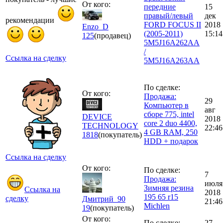
От кого:
передние
15
правый/левый
дек
рекомендации
FORD FOCUS II
2018
Enzo_D
(2005-2011)
15:14
125
(продавец)
5M5J16A262AA
/
Ссылка на сделку
5M5J16A263AA
По сделке:
От кого:
Продажа:
29
Компьютер в
авг
сборе 775, intel
DEVICE
2018
core 2 duo 4400,
TECHNOLOGY
22:46
4 GB RAM, 250
1818
(покупатель)
HDD + подарок
Ссылка на сделку
От кого:
По сделке:
7
Продажа:
июля
Зимняя резина
Ссылка на
2018
195 65 r15
сделку
Дмитрий_90
21:46
Michlen
19
(покупатель)
От кого:
По сделке:
27