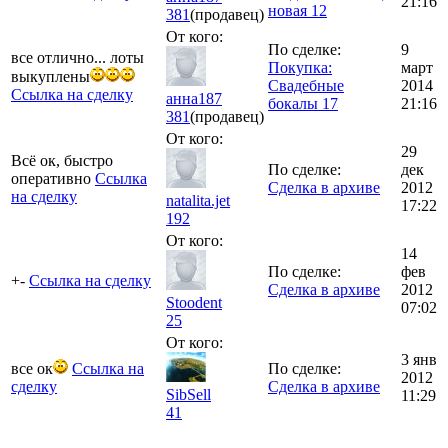
21:16
новая 12
381
(продавец)
От кого:
По сделке:
9
все отлично... лоты
Покупка:
март
выкуплены
Свадебные
2014
Ссылка на сделку
анна187
бокалы 17
21:16
381
(продавец)
От кого:
29
Всё ок, быстро
По сделке:
дек
оперативно
Ссылка
Сделка в архиве
2012
на сделку
natalita.jet
17:22
192
От кого:
14
По сделке:
фев
+-
Ссылка на сделку
Сделка в архиве
2012
Stoodent
07:02
25
От кого:
3 янв
все ок
Ссылка на
По сделке:
2012
сделку
Сделка в архиве
SibSell
11:29
41