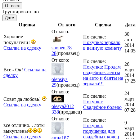
От всех
Группировать по
Дате
Оценка
От кого
Сделка
Дата
От кого:
30
Хорошие
По сделке:
апр
покупатели!
Покупка: зеркало
2014
shopen.78
Ссылка на сделку
в ванную комнату
14:05
28
(продавец)
От кого:
По сделке:
26
Покупка: Продам
Все - Ок!
Ссылка на
март
свадебное: ленты
сделку
2014
на авто и банты на
olensiya
17:25
зеркала!!!
29
(продавец)
От кого:
24
По сделке:
март
Совет да любовь!
Покупка:
2014
Ссылка на сделку
olesya2012
Свадебное болеро
07:28
338
(продавец)
От кого:
По сделке:
9
все отлично... лоты
Покупка:
март
выкуплены
подушечка для
2014
Ссылка на сделку
свадебных колец
анна187