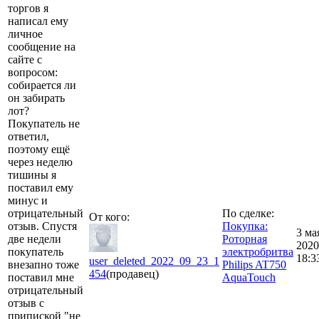
торгов я
написал ему
личное
сообщение на
сайте с
вопросом:
собирается ли
он забирать
лот?
Покупатель не
ответил,
поэтому ещё
через неделю
тишины я
поставил ему
минус и
отрицательный
По сделке:
От кого:
отзыв. Спустя
Покупка:
3 ма
две недели
Роторная
2020
покупатель
электробритва
18:3
user_deleted_2022_09_23_1
внезапно тоже
Philips AT750
454
(продавец)
поставил мне
AquaTouch
отрицательный
отзыв с
припиской "не