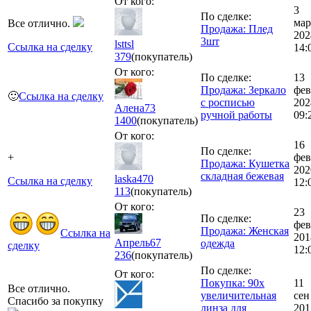
От кого:
3
По сделке:
мар
Все отлично.
Продажа: Плед
202
3шт
lsttsl
Ссылка на сделку
14:
379
(покупатель)
От кого:
По сделке:
13
Продажа: Зеркало
фев
🙂
Ссылка на сделку
с росписью
202
Алена73
ручной работы
09:
1400
(покупатель)
От кого:
16
По сделке:
+
фев
Продажа: Кушетка
202
складная бежевая
laska470
Ссылка на сделку
12:
113
(покупатель)
От кого:
23
По сделке:
фев
Продажа: Женская
Ссылка на
201
Апрель67
одежда
сделку
12:
236
(покупатель)
По сделке:
От кого:
Покупка: 90x
11
Все отлично.
увеличительная
сен
Спасибо за покупку
линза для
201