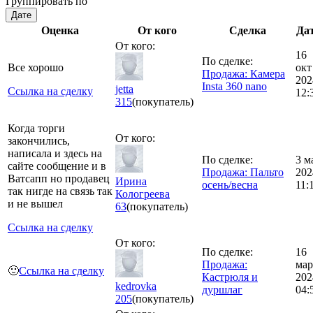
Группировать по
Дате
Оценка
От кого
Сделка
Да
От кого:
16
По сделке:
Все хорошо
окт
Продажа: Камера
202
Insta 360 nano
jetta
Ссылка на сделку
12:
315
(покупатель)
Когда торги
От кого:
закончились,
написала и здесь на
По сделке:
3 м
сайте сообщение и в
Продажа: Пальто
202
Ватсапп но продавец
Ирина
осень/весна
11:
так нигде на связь так
Кологреева
и не вышел
63
(покупатель)
Ссылка на сделку
От кого:
По сделке:
16
Продажа:
мар
🙂
Ссылка на сделку
Кастрюля и
202
kedrovka
дуршлаг
04:
205
(покупатель)