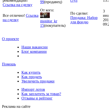
рекомендации!
стул
15:
99
(продавец)
Ссылка на сделку
От кого:
3
По сделке:
Все отлично!
Ссылка
ию
Продажа: Набор
на сделку
201
monitor_kr
для фондю
09:
15
(покупатель)
О проекте
Наши вакансии
Блог компании
Помощь
Как купить
Как продать
Увеличить продажи
Импорт лотов
Как заплатить за товар?
Отзывы и рейтинг
Реклама на сайте