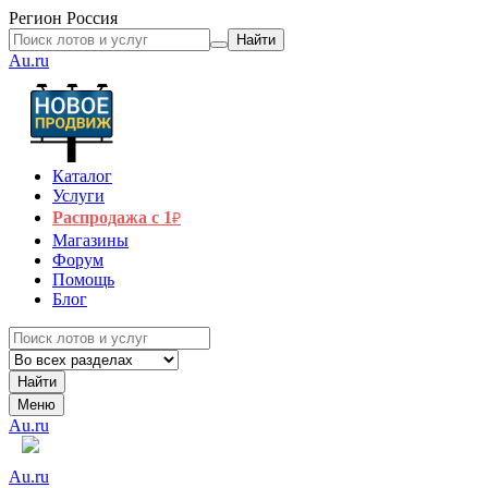
Регион
Россия
Найти
Au.ru
Каталог
Услуги
Распродажа с 1
₽
Магазины
Форум
Помощь
Блог
Найти
Меню
Au.ru
Au.ru