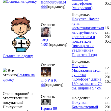
Ссылка на сделку
technouroven24
смартфонов
05:
444
(продавец)
(микроскоп)
По сделке:
Покупка: Лампа
лупа
От кого:
косметологическая
16
на струбцине с
авг
креплением и
201
Jarig
подсветкой
05:
1381
(продавец)
(пятикратное
увеличение)
Гарантия 1 год
Ссылка на сделку
По сделке:
От кого:
Покупка:
12
Массажный стол,
Все
авг
кушетка
отлично
Ссылка на
201
"Комфорт" длина
сделку
Л о Р и К
16:
180 см. высота 70
44
(продавец)
см. ширина 57 см.
Очень хороший и
От кого:
ответственный
По сделке:
12
покупатель!
Покупка:
авг
Наилучшие
Компьютерный
201
Ирина 89