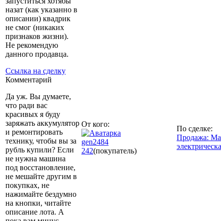
запуститься хотябы
назат (как указанно в
описании) квадрик
не смог (никаких
признаков жизни).
Не рекомендую
данного продавца.
Ссылка на сделку
Комментарий
Да уж. Вы думаете,
что ради вас
красивых я буду
заряжать аккумулятор
От кого:
По сделке:
и ремонтировать
Продажа: Ма
технику, чтобы вы за
gen2484
электрическ
рубль купили? Если
242
(покупатель)
не нужна машина
под восстановление,
не мешайте другим в
покупках, не
нажимайте бездумно
на кнопки, читайте
описание лота. А
пока вам минус.