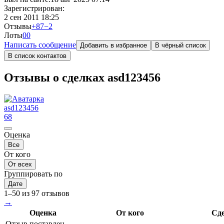
Зарегистрирован:
2 сен 2011 18:25
Отзывы
+87
−2
Лоты
0
0
Написать сообщение
Добавить в избранное
В чёрный список
В список контактов
Отзывы о сделках asd123456
asd123456
68
Оценка
Все
От кого
От всех
Группировать по
Дате
1–50 из 97 отзывов
→
Оценка
От кого
Сд
Отзыв поставлен