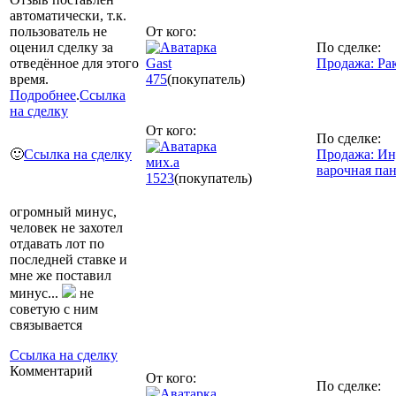
автоматически, т.к.
пользователь не
От кого:
оценил сделку за
По сделке:
отведённое для этого
Gast
Продажа: Рак
время.
475
(покупатель)
Подробнее
.
Ссылка
на сделку
От кого:
По сделке:
🙂
Ссылка на сделку
Продажа: И
мих.а
варочная пан
1523
(покупатель)
огромный минус,
человек не захотел
отдавать лот по
последней ставке и
мне же поставил
минус...
не
советую с ним
связывается
Ссылка на сделку
Комментарий
От кого:
По сделке: