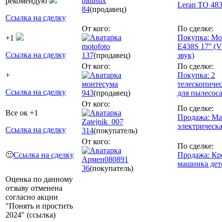
ballistix
рекомендую
Leran TO 48
84
(продавец)
Ссылка на сделку
От кого:
По сделке:
Покупка: Мо
+1
motofoto
E438S 17'' (
Ссылка на сделку
137
(продавец)
звук)
От кого:
По сделке:
+
Покупка: 2
монтесума
телескопиче
Ссылка на сделку
943
(продавец)
для пылесос
От кого:
По сделке:
Все ок +1
Продажа: Ма
Zatejnik_007
электрическ
Ссылка на сделку
314
(покупатель)
От кого:
По сделке:
🙂
Ссылка на сделку
Продажа: Кр
Армен080891
машинка дет
36
(покупатель)
Оценка по данному
отзыву отменена
согласно акции
"Понять и простить
2024" (ссылка)