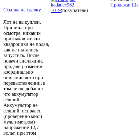
kadanec962
Продажа: Ши
Ссылка на сделку
1019
(покупатель)
Лот не выкуплен.
Причина: при
осмотре, никаких
признаков жизни
квадроцикл не подал,
как не пытались
запустить. После
подачи апелляции,
продавец изменил
координально
описание лота при
перевыставлении, в
том числе добавил
что аккумулятор
севший.
Аккумулятор не
севший, исправен
(проверенно мной
мультиметром)
напряжение 12,7
вольт, при этом