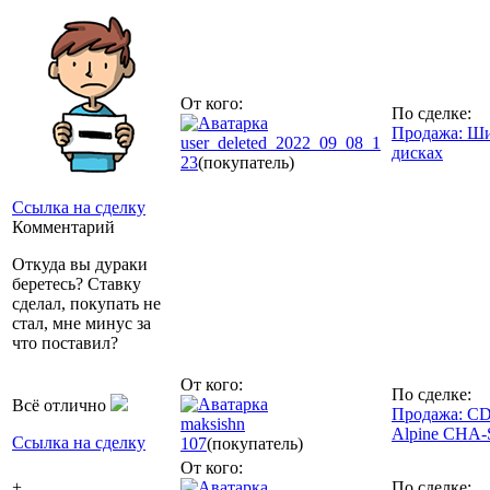
От кого:
По сделке:
Продажа: Ш
user_deleted_2022_09_08_1
дисках
23
(покупатель)
Ссылка на сделку
Комментарий
Откуда вы дураки
беретесь? Ставку
сделал, покупать не
стал, мне минус за
что поставил?
От кого:
По сделке:
Всё отлично
Продажа: CD
maksishn
Alpine CHA-
Ссылка на сделку
107
(покупатель)
От кого:
+
По сделке: