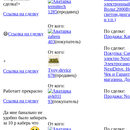
сделка!+
электронный
termittech
Вольт.2000В
1285
(продавец)
Ссылка на сделку
светом,двиг
и т.п.)
От кого:
По сделке:
😄
Ссылка на сделку
zaberu
Продажа: К
403
(покупатель)
По сделке:
От кого:
Покупка: Са
электро Next
+
Электросамо
NextDrive. Н
Tvoy-device
Ссылка на сделку
Чек и Гарант
678
(продавец)
магазина. До
От кого:
Работает прекрасно
По сделке:
avk011
Продажа: Nok
Ссылка на сделку
93
(покупатель)
Да мне банально не
удобно было забирать
за 10 р каберь что
От кого:
По сделке: