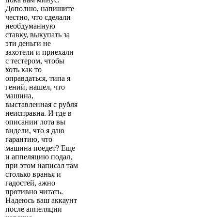
Дополню, напишите
честно, что сделали
необдуманную
ставку, выкупать за
эти деньги не
захотели и приехали
с тестером, чтобы
хоть как то
оправдаться, типа я
гений, нашел, что
машина,
выставленная с рубля
неисправна. И где в
описании лота вы
видели, что я даю
гарантию, что
машина поедет? Еще
и аппеляцию подал,
при этом написал там
столько вранья и
гадостей, ажно
противно читать.
Надеюсь ваш аккаунт
после аппеляции