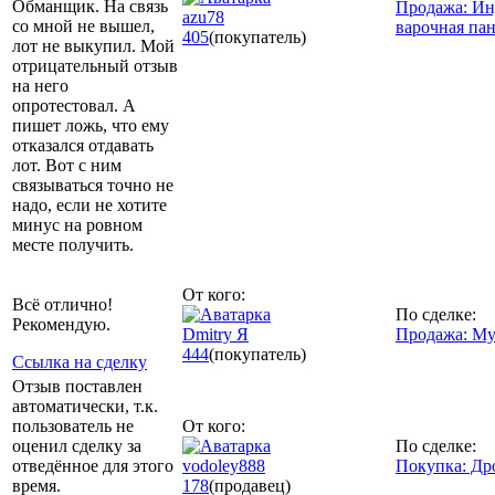
Обманщик. На связь
Продажа: И
azu78
со мной не вышел,
варочная пан
405
(покупатель)
лот не выкупил. Мой
отрицательный отзыв
на него
опротестовал. А
пишет ложь, что ему
отказался отдавать
лот. Вот с ним
связываться точно не
надо, если не хотите
минус на ровном
месте получить.
От кого:
Всë отлично!
По сделке:
Рекомендую.
Dmitry Я
Продажа: Му
444
(покупатель)
Ссылка на сделку
Отзыв поставлен
автоматически, т.к.
пользователь не
От кого:
оценил сделку за
По сделке:
отведённое для этого
vodoley888
Покупка: Др
время.
178
(продавец)