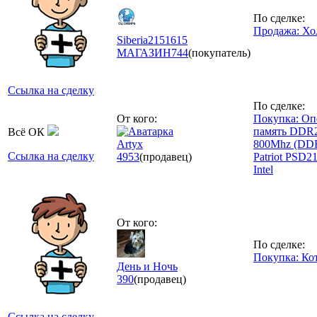
По сделке:
Продажа: Хо
Siberia2151615
МАГАЗИН
744
(покупатель)
Ссылка на сделку
По сделке:
От кого:
Покупка: Оп
память DDR
Всё ОК
Artyx
800Mhz (DD
Ссылка на сделку
4953
(продавец)
Patriot PSD2
Intel
От кого:
По сделке:
Покупка: Ко
День и Ночь
390
(продавец)
Ссылка на сделку