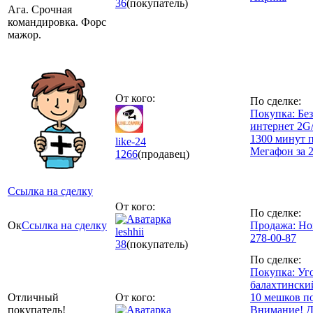
36
(покупатель)
Ага. Срочная
командировка. Форс
мажор.
От кого:
По сделке:
Покупка: Бе
интернет 2G
1300 минут 
like-24
Мегафон за 2
1266
(продавец)
Ссылка на сделку
От кого:
По сделке:
Ок
Ссылка на сделку
Продажа: Но
leshhii
278-00-87
38
(покупатель)
По сделке:
Покупка: Уг
балахтински
Отличный
От кого:
10 мешков по
покупатель!
Внимание! Д