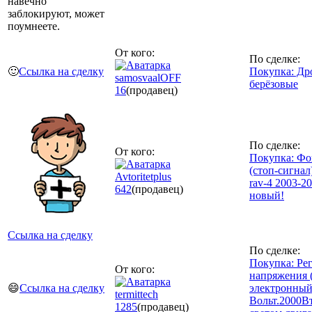
навечно
заблокируют, может
поумнеете.
От кого:
По сделке:
🙂
Ссылка на сделку
Покупка: Др
samosvaalOFF
берёзовые
16
(продавец)
По сделке:
От кого:
Покупка: Фо
(стоп-сигнал
Avtoritetplus
rav-4 2003-2
642
(продавец)
новый!
Ссылка на сделку
По сделке:
Покупка: Ре
От кого:
напряжения 
😄
Ссылка на сделку
электронный
termittech
Вольт.2000В
1285
(продавец)