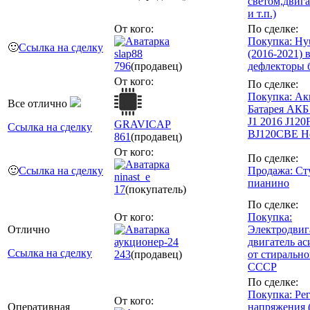
светом,двиг
и т.п.)
От кого:
По сделке:
Покупка: Hyu
🙂
Ссылка на сделку
slap88
(2016-2021) 
796
(продавец)
дефлекторы 
От кого:
По сделке:
Покупка: Ак
Все отлично
Батарея АКБ
J1 2016 J120
GRAVICAP
Ссылка на сделку
BJ120CBE Н
861
(продавец)
От кого:
По сделке:
🙂
Ссылка на сделку
Продажа: Ст
ninast_e
пианино
17
(покупатель)
По сделке:
От кого:
Покупка:
Отлично
Электродвиг
аукционер-24
двигатель а
Ссылка на сделку
243
(продавец)
от стиральн
СССР
По сделке:
Покупка: Ре
От кого:
Оперативная
напряжения 