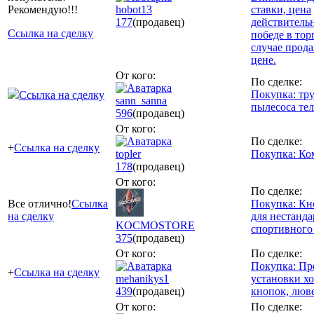
Рекомендую!!!
hobot13
ставки, цена
177
(продавец)
действительн
Ссылка на сделку
победе в тор
случае прода
цене.
От кого:
По сделке:
Покупка: тру
Ссылка на сделку
sann_sanna
пылесоса те
596
(продавец)
От кого:
По сделке:
+
Ссылка на сделку
topler
Покупка: Ко
178
(продавец)
От кого:
По сделке:
Все отлично!
Ссылка
Покупка: Кн
на сделку
для нестанда
KOCMOSTORE
спортивного
375
(продавец)
От кого:
По сделке:
Покупка: Пр
+
Ссылка на сделку
mehanikys1
установки х
439
(продавец)
кнопок, люве
От кого:
По сделке: