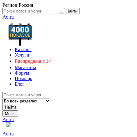
Регион
Россия
Найти
Au.ru
Каталог
Услуги
Распродажа с 1
₽
Магазины
Форум
Помощь
Блог
Найти
Меню
Au.ru
Au.ru