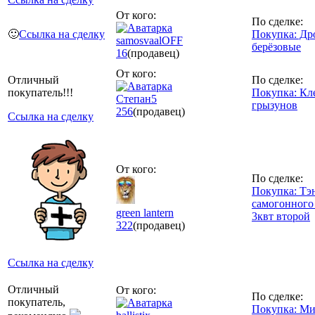
От кого:
По сделке:
🙂
Ссылка на сделку
Покупка: Др
samosvaalOFF
берёзовые
16
(продавец)
От кого:
Отличный
По сделке:
покупатель!!!
Покупка: Кл
Степан5
грызунов
256
(продавец)
Ссылка на сделку
От кого:
По сделке:
Покупка: Тэ
самогонного
green lantern
3квт второй
322
(продавец)
Ссылка на сделку
Отличный
От кого:
По сделке:
покупатель,
Покупка: Ми