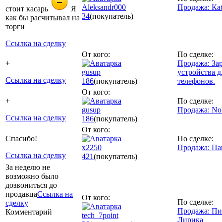
Aleksandr000
Продажа: К
стоит касарь
Я
34
(покупатель)
как бы расчитывал на
торги
Ссылка на сделку
От кого:
По сделке:
+
Продажа: За
gusup
устройства д
Ссылка на сделку
186
(покупатель)
телефонов.
От кого:
+
По сделке:
gusup
Продажа: No
Ссылка на сделку
186
(покупатель)
От кого:
Спасибо!
По сделке:
x2250
Продажа: П
Ссылка на сделку
421
(покупатель)
За неделю не
возможно было
дозвониться до
продавца
Ссылка на
От кого:
По сделке:
сделку
Продажа: П
Комментарий
tech_7point
Лирика