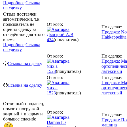
Подробнее
.
Ссылка
на сделку
Отзыв поставлен
автоматически, т.к.
пользователь не
От кого:
По сделке:
оценил сделку за
Продажа: No
отведённое для этого
Дмитрий А.В
Hakkappeliita
время.
434
(покупатель)
Подробнее
.
Ссылка
на сделку
От кого:
По сделке:
Продажа: Ма
🙂
Ссылка на сделку
мих.а
ортопедичес
1523
(покупатель)
латексный
От кого:
По сделке:
Продажа: Ма
🙂
Ссылка на сделку
мих.а
ортопедичес
1523
(покупатель)
латексный
Отличный продавец,
помог с погрузкой
От кого:
жирный + в карму и
По сделке:
большое спасибо
Продажа: По
DamnaTus
машина