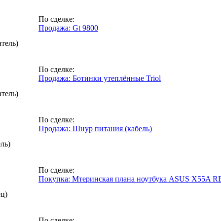
По сделке:
Продажа: Gt 9800
атель)
По сделке:
Продажа: Ботинки утеплённые Triol
атель)
По сделке:
Продажа: Шнур питания (кабель)
ль)
По сделке:
Покупка: Мтеринская плана ноутбука ASUS X55A RE
ец)
По сделке: