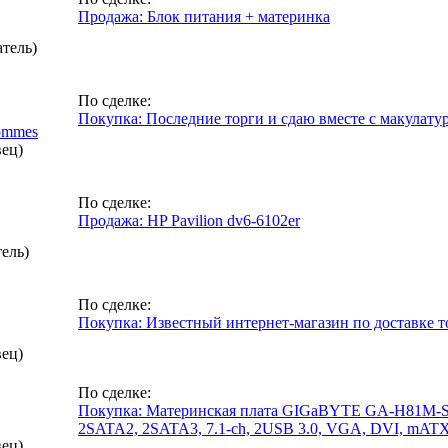
Продажа: Блок питания + материнка
атель)
По сделке:
Покупка: Последние торги и сдаю вместе с макулату
ommes
вец)
По сделке:
Продажа: HP Pavilion dv6-6102er
ель)
По сделке:
Покупка: Известный интернет-магазин по доставке 
вец)
По сделке:
Покупка: Материнская плата GIGaBYTE GA-H81M-S2PV
2SATA2, 2SATA3, 7.1-ch, 2USB 3.0, VGA, DVI, mATX, 
вец)