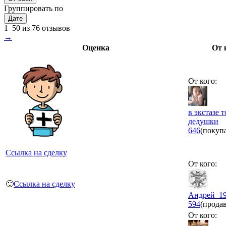
Группировать по
Дате
1–50 из 76 отзывов
→
Оценка
От 
От кого:
в экстазе 
дедушки
646
(покуп
Ссылка на сделку
От кого:
🙂
Ссылка на сделку
Андрей_1
594
(прода
От кого: