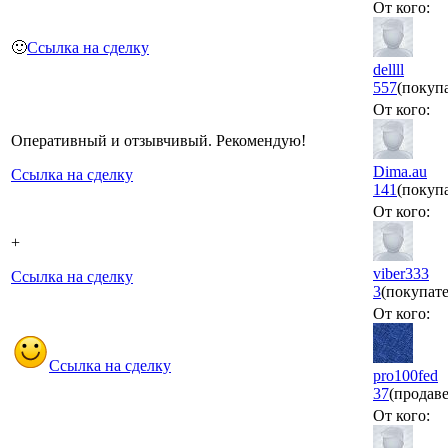
От кого:
🙂
Ссылка на сделку
dellll
557
(покуп
От кого:
Оперативный и отзывчивый. Рекомендую!
Dima.au
Ссылка на сделку
141
(покуп
От кого:
+
viber333
Ссылка на сделку
3
(покупате
От кого:
Ссылка на сделку
pro100fed
37
(продав
От кого: