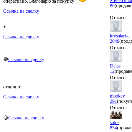
SovietUnio
оперативно. Благодарю за покупку!
80
(продав
Ссылка на сделку
От кого:
+
krysalarisa
Ссылка на сделку
2049
(прод
От кого:
😄
Ссылка на сделку
Delas
12
(продав
От кого:
отлично!
mookey
Ссылка на сделку
291
(покуп
От кого:
😉
Ссылка на сделку
solos
854
(прода