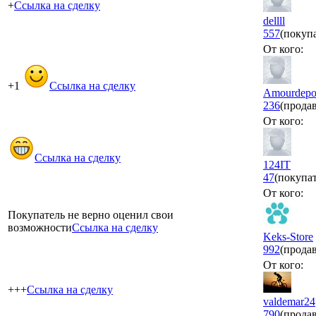
+
Ссылка на сделку
dellll
557
(покуп
От кого:
+1
Ссылка на сделку
Amourdep
236
(прода
От кого:
Ссылка на сделку
124IT
47
(покупат
От кого:
Покупатель не верно оценил свои
возможности
Ссылка на сделку
Keks-Store
992
(прода
От кого:
+++
Ссылка на сделку
valdemar24
790
(прода