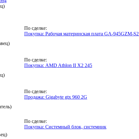
n64
ец)
По сделке:
Покупка: Рабочая материнская плата GA-945GZM-S
авец)
По сделке:
Покупка: AMD Athlon II X2 245
ец)
По сделке:
Продажа: Gigabyte gtx 960 2G
атель)
По сделке:
Покупка: Системный блок, системник
вец)