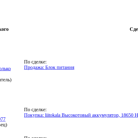
кого
Сде
По сделке:
Продажа: Блок питания
только
атель)
По сделке:
Покупка: liitokala Высокотовый аккумулятор, 18650
977
вец)