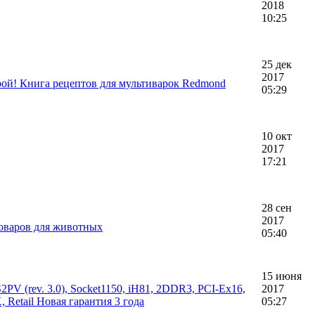
2018
10:25
25 дек
2017
рой! Книга рецептов для мультиварок Redmond
05:29
10 окт
2017
17:21
28 сен
2017
товаров для животных
05:40
15 июня
 (rev. 3.0), Socket1150, iH81, 2DDR3, PCI-Ex16,
2017
Retail Новая гарантия 3 года
05:27