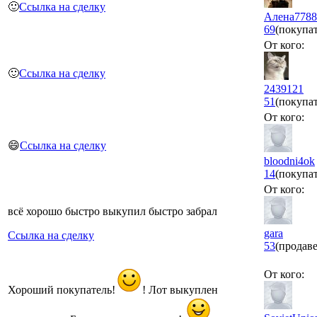
🙂
Ссылка на сделку
Алена7788
69
(покупат
От кого:
🙂
Ссылка на сделку
2439121
51
(покупат
От кого:
😄
Ссылка на сделку
bloodni4ok
14
(покупат
От кого:
всё хорошо быстро выкупил быстро забрал
gara
Ссылка на сделку
53
(продав
От кого:
Хороший покупатель!
! Лот выкуплен