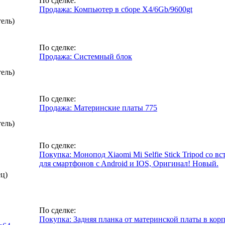
По сделке:
Продажа: Компьютер в сборе X4/6Gb/9600gt
ель)
По сделке:
Продажа: Системный блок
ель)
По сделке:
Продажа: Материнские платы 775
ель)
По сделке:
Покупка: Монопод Xiaomi Mi Selfie Stick Tripod со в
для смартфонов c Android и IOS, Оригинал! Новый.
ец)
По сделке:
Покупка: Задняя планка от материнской платы в корп