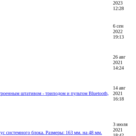
2023
12:28
6 сен
2022
19:13
26 авг
2021
14:24
14 авг
строенным штативом - триподом и пультом Bluetooth,
2021
16:18
3 июля
2021
ус системного блока. Размеры: 163 мм. на 48 мм.
18:42