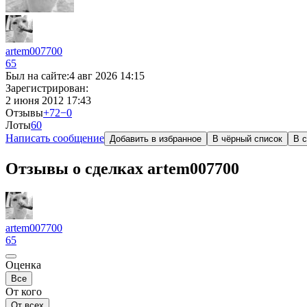
artem007700
65
Был на сайте:
4 авг 2026 14:15
Зарегистрирован:
2 июня 2012 17:43
Отзывы
+72
−0
Лоты
6
0
Написать сообщение
Добавить в избранное
В чёрный список
В с
Отзывы о сделках artem007700
artem007700
65
Оценка
Все
От кого
От всех