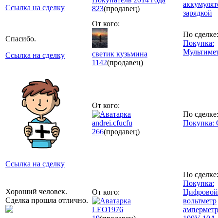
аккумулят
Ссылка на сделку
823
(продавец)
зарядкой
От кого:
По сделке
Спасибо.
Покупка:
Мультимет
светик кузьмина
Ссылка на сделку
1142
(продавец)
От кого:
По сделке
andrei.cfucfu
Покупка:
266
(продавец)
Ссылка на сделку
По сделке
Покупка:
Хороший человек.
От кого:
Цифровой
Сделка прошла отлично.
вольтметр
LEO1976
ампермет