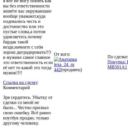
я вот не могу понять как
вы без ответственности
живёте вас окружаюшие
вообще уважают,куда
подевались честь и
достоинство или это
пустые слова,а потом
удивляетесь почему
бардак такой
везде,начните с себя
хорош диградировать!!!!
От кого:
По сделке
в мужике самое главное
Покупка:
это ответственность если
lexa_24_ru
MB501A1
её нет то какой это тогда
442
(продавец)
мужик!!!!
Ссылка на сделку
Комментарий
Зря сердитесь. Убытку от
сделки со мной не
было... Честно признал
свою ошибку. Всё равно
ноутбук продан, только
другому человеку.