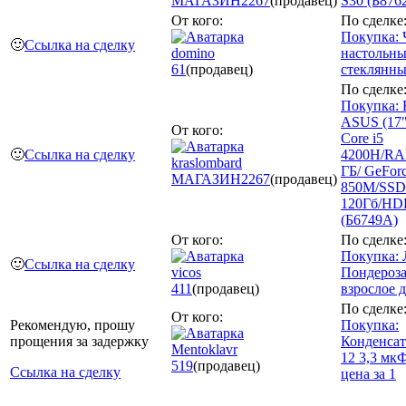
МАГАЗИН
2267
(продавец)
S30 (Б876
От кого:
По сделке
Покупка: 
🙂
Ссылка на сделку
domino
настольны
61
(продавец)
стеклянны
По сделке
Покупка: 
ASUS (17"/
От кого:
Core i5
🙂
Ссылка на сделку
4200H/RA
kraslombard
ГБ/ GeFor
МАГАЗИН
2267
(продавец)
850M/SSD
120Гб/HD
(Б6749А)
От кого:
По сделке
Покупка:
🙂
Ссылка на сделку
vicos
Пондероза
411
(продавец)
взрослое 
По сделке
От кого:
Рекомендую, прошу
Покупка:
прощения за задержку
Конденсат
Mentoklavr
12 3,3 мк
519
(продавец)
Ссылка на сделку
цена за 1