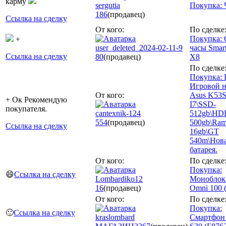
карму
sergutia
Покупка: 
186
(продавец)
Ссылка на сделку
От кого:
По сделке
Покупка: 
+
user_deleted_2024-02-11-9
часы Smar
Ссылка на сделку
80
(продавец)
X8
По сделке
Покупка:
Игровой н
От кого:
Asus K53S
+ Ок Рекомендую
I7\SSD-
покупателя.
cantexnik-124
512gb\HD
554
(продавец)
500gb\Ram
Ссылка на сделку
16gb\GT
540m\Нов
батарея.
От кого:
По сделке
Покупка:
😄
Ссылка на сделку
Lombardiko12
Моноблок
16
(продавец)
Omni 100 
От кого:
По сделке
Покупка:
🙂
Ссылка на сделку
kraslombard
Смартфон