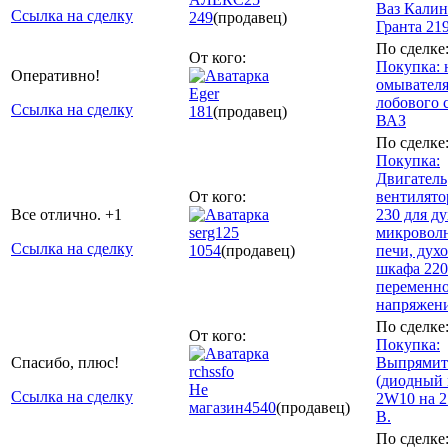
Ваз Калин
Ссылка на сделку
249
(продавец)
Гранта 21
По сделке
От кого:
Покупка: 
Оперативно!
омывател
Eger
лобового 
Ссылка на сделку
181
(продавец)
ВАЗ
По сделке
Покупка:
Двигатель
От кого:
вентилято
Все отлично. +1
230 для ду
serg125
микровол
Ссылка на сделку
1054
(продавец)
печи, дух
шкафа 220
переменн
напряжен
По сделке
От кого:
Покупка:
Спасибо, плюс!
Выпрямит
rchssfo
(диодный 
Не
Ссылка на сделку
2W10 на 2
магазин
4540
(продавец)
В.
По сделке