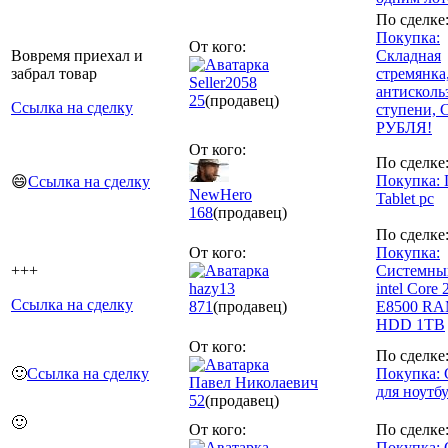
По сделке
Покупка:
От кого:
Вовремя приехал и
Cкладная
забрал товар
стремянка
Seller2058
антисколь
25
(продавец)
Ссылка на сделку
ступени, 
РУБЛЯ!
От кого:
По сделке
Покупка:
😄
Ссылка на сделку
NewHero
Tablet pc
168
(продавец)
По сделке
От кого:
Покупка:
+++
Системны
hazy13
intel Core 
Ссылка на сделку
871
(продавец)
E8500 R
HDD 1TB
От кого:
По сделке
🙂
Ссылка на сделку
Покупка: 
Павел Николаевич
для ноутб
52
(продавец)
🙂
От кого:
По сделке
Покупка: 