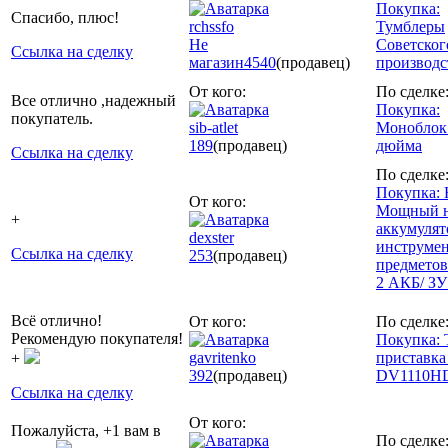
Покупка:
Спасибо, плюс!
rchssfo
Тумблеры
Не
Советског
Ссылка на сделку
магазин
4540
(продавец)
производст
От кого:
По сделке
Все отлично ,надежный
Покупка:
покупатель.
sib-atlet
Моноблок
189
(продавец)
дюйма
Ссылка на сделку
По сделке
Покупка: 
От кого:
Мощный н
+
аккумулят
dexster
инструмен
Ссылка на сделку
253
(продавец)
предметов
2 АКБ/ З
Всё отлично!
От кого:
По сделке
Рекомендую покупателя!
Покупка:
gavritenko
приставка
+
392
(продавец)
DV1110H
Ссылка на сделку
От кого:
Пожалуйста, +1 вам в
По сделке