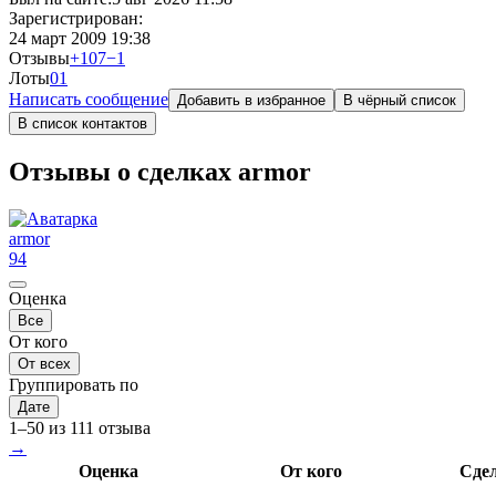
Зарегистрирован:
24 март 2009 19:38
Отзывы
+107
−1
Лоты
0
1
Написать сообщение
Добавить в избранное
В чёрный список
В список контактов
Отзывы о сделках armor
armor
94
Оценка
Все
От кого
От всех
Группировать по
Дате
1–50 из 111 отзыва
→
Оценка
От кого
Сде