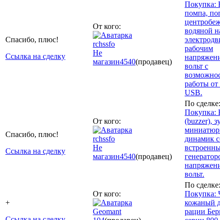
Покупка: 
помпа, по
центробе
От кого:
водяной н
Спасибо, плюс!
электродв
rchssfo
рабочим
Не
Ссылка на сделку
напряжени
магазин
4540
(продавец)
вольт с
возможно
работы от
USB.
По сделке
Покупка: 
От кого:
(buzzer), 
миниатю
Спасибо, плюс!
rchssfo
динамик с
Не
встроенн
Ссылка на сделку
магазин
4540
(продавец)
генератор
напряжени
вольт.
По сделке
От кого:
Покупка: 
+
кожаный 
Geomant
рации Бер
Ссылка на сделку