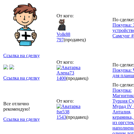
От кого:
По сделке
Покупка: 
устройств
Volk88
Самсунг #
797
(продавец)
Ссылка на сделку
От кого:
По сделке
Покупка: 
Алена73
для планш
Ссылка на сделку
1400
(продавец)
По сделке
Покупка:
Магнитик
От кого:
Турция Су
Все отлично
Мурад IV 
рекомендую!
fsn538
Анталия,
1543
(продавец)
керамика,
Ссылка на сделку
из оргстек
наполнени
одним ло