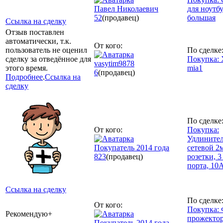
Павел Николаевич
для ноутб
52
(продавец)
большая
Ссылка на сделку
Отзыв поставлен
автоматически, т.к.
От кого:
пользователь не оценил
По сделке
сделку за отведённое для
Покупка: 
vasytim9878
этого время.
mia1
6
(продавец)
Подробнее
.
Ссылка на
сделку
По сделке
От кого:
Покупка:
Удлините
Покупатель 2014 года
сетевой 2м
823
(продавец)
розетки, 
порта, 10
Ссылка на сделку
По сделке
От кого:
Покупка: 
Рекомендую+
прожектор
Покупатель 2014 года