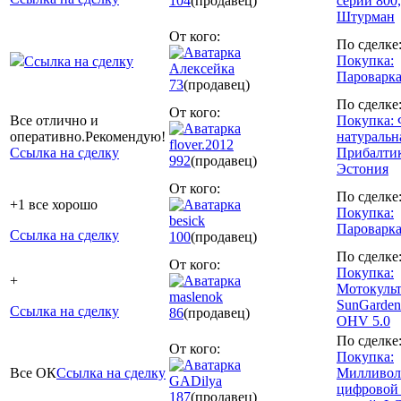
104
(продавец)
серии 800,
Штурман
От кого:
По сделке
Покупка:
Ссылка на сделку
Алексейка
Пароварк
73
(продавец)
По сделке
От кого:
Все отлично и
Покупка: 
оперативно.Рекомендую!
натуральн
flover.2012
Ссылка на сделку
Прибалтик
992
(продавец)
Эстония
От кого:
По сделке
+1 все хорошо
Покупка:
besick
Пароварка
Ссылка на сделку
100
(продавец)
По сделке
От кого:
Покупка:
+
Мотокульт
maslenok
SunGarden
Ссылка на сделку
86
(продавец)
OHV 5.0
По сделке
От кого:
Покупка:
Все ОК
Ссылка на сделку
Милливол
GADilya
цифровой
187
(продавец)