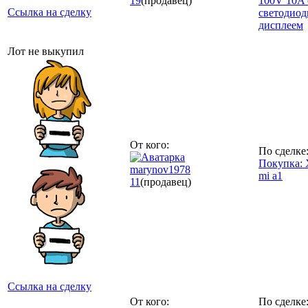
19
(продавец)
100V 10A 
Ссылка на сделку
светодио
дисплеем
Лот не выкупил
От кого:
По сделке
Покупка: 
marynov1978
mi a1
11
(продавец)
Ссылка на сделку
От кого:
По сделке