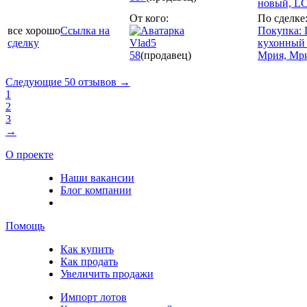
новый, L
От кого:
По сделке
все хорошо
Ссылка на
Покупка:
сделку
Vlad5
кухонный
58
(продавец)
Мрия, Мр
Следующие 50 отзывов →
1
2
3
→
О проекте
Наши вакансии
Блог компании
Помощь
Как купить
Как продать
Увеличить продажи
Импорт лотов