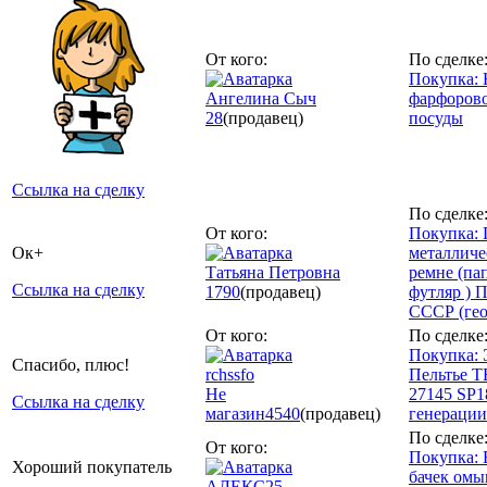
От кого:
По сделке
Покупка: 
Ангелина Сыч
фарфоров
28
(продавец)
посуды
Ссылка на сделку
По сделке
От кого:
Покупка:
Ок+
металличе
Татьяна Петровна
ремне (па
Ссылка на сделку
1790
(продавец)
футляр ) 
СССР (гео
От кого:
По сделке
Покупка: 
Спасибо, плюс!
rchssfo
Пельтье 
Не
27145 SP1
Ссылка на сделку
магазин
4540
(продавец)
генерации
По сделке
От кого:
Покупка: 
Хороший покупатель
бачек омы
АЛЕКС25