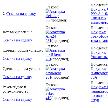
По сделке
От кого:
Покупка: 
🙂
Ссылка на сделку
P99-A-1-0.
aleks-kip
TrueRMS
30
(продавец)
ампермет
От кого:
По сделке
Лот выкуплен "+"
Покупка:
Але24
Трансфор
Ссылка на сделку
231
(продавец)
тока комп
От кого:
По сделке
Сделка прошла успешно.
Покупка:
devil-kent
Указатель
Ссылка на сделку
201
(продавец)
От кого:
По сделке
Сделка прошла успешно.
Покупка:
devil-kent
Ампермет
Ссылка на сделку
201
(продавец)
30А.
По сделке
От кого:
Рекомендую к
Покупка: 
сотрудничеству!
индикато
avbro
часового 
419
(продавец)
Ссылка на сделку
штук