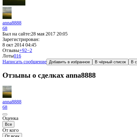
anna8888
68
Был на сайте:
28 мая 2017 20:05
Зарегистрирован:
8 окт 2014 04:45
Отзывы
+92
−2
Лоты
0
16
Написать сообщение
Добавить в избранное
В чёрный список
В с
Отзывы о сделках anna8888
anna8888
68
Оценка
Все
От кого
От всех