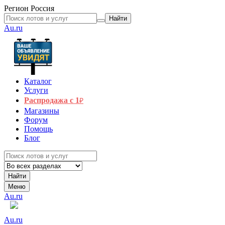
Регион
Россия
Найти
Au.ru
Каталог
Услуги
Распродажа с 1
₽
Магазины
Форум
Помощь
Блог
Найти
Меню
Au.ru
Au.ru