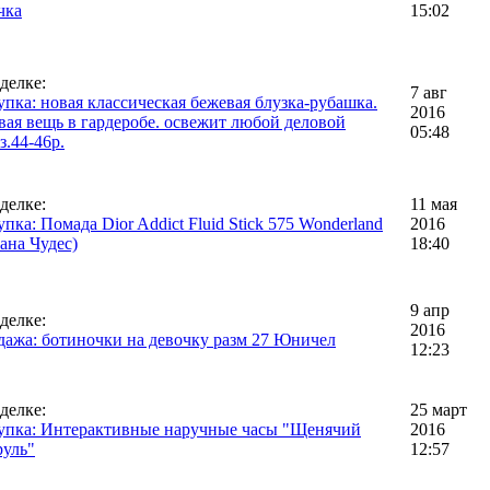
чка
15:02
делке:
7 авг
пка: новая классическая бежевая блузка-рубашка.
2016
вая вещь в гардеробе. освежит любой деловой
05:48
з.44-46р.
делке:
11 мая
пка: Помада Dior Addict Fluid Stick 575 Wonderland
2016
ана Чудес)
18:40
9 апр
делке:
2016
ажа: ботиночки на девочку разм 27 Юничел
12:23
делке:
25 март
упка: Интерактивные наручные часы "Щенячий
2016
руль"
12:57