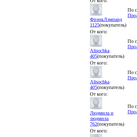
От кого:
По с
Про
ФрэнкЛэмпард
1125
(покупатель)
От кого:
По с
Прод
Alisochka
405
(покупатель)
От кого:
По с
Прод
Alisochka
405
(покупатель)
От кого:
По с
Прод
Людмила и
людмила
762
(покупатель)
От кого: