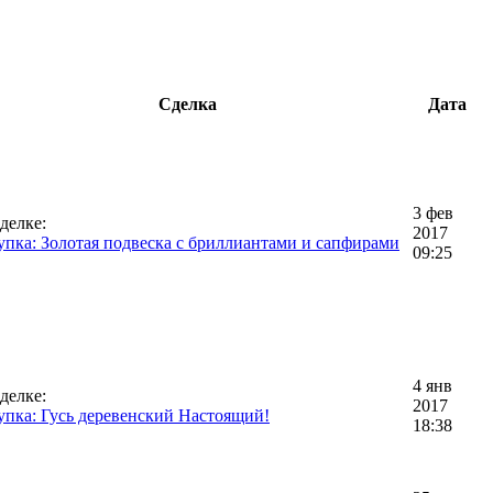
Сделка
Дата
3 фев
делке:
2017
пка: Золотая подвеска с бриллиантами и сапфирами
09:25
4 янв
делке:
2017
пка: Гусь деревенский Настоящий!
18:38