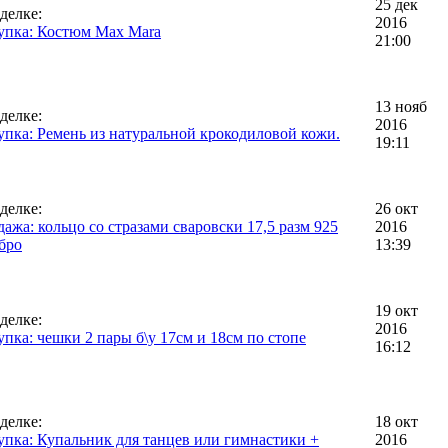
25 дек
делке:
2016
упка: Костюм Max Mara
21:00
13 нояб
делке:
2016
пка: Ремень из натуральной крокодиловой кожи.
19:11
делке:
26 окт
ажа: кольцо со стразами сваровски 17,5 разм 925
2016
бро
13:39
19 окт
делке:
2016
пка: чешки 2 пары б\у 17см и 18см по стопе
16:12
делке:
18 окт
пка: Купальник для танцев или гимнастики +
2016