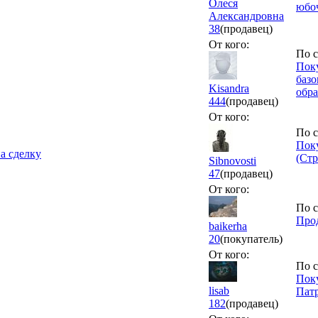
Олеся
юбо
Александровна
38
(продавец)
От кого:
По с
Поку
базо
Kisandra
обра
444
(продавец)
От кого:
По с
Поку
а сделку
(Стр
Sibnovosti
47
(продавец)
От кого:
По с
Прод
baikerha
20
(покупатель)
От кого:
По с
Пок
lisab
Пат
182
(продавец)