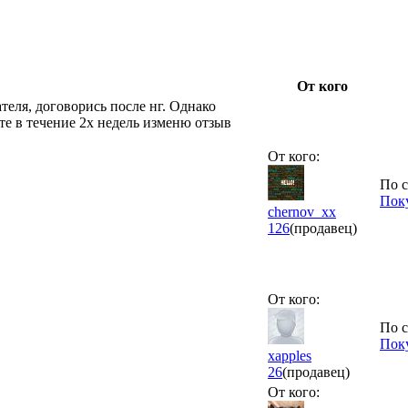
От кого
ателя, договорись после нг. Однако
те в течение 2х недель изменю отзыв
От кого:
По с
Поку
chernov_xx
126
(продавец)
От кого:
По с
Поку
xapples
26
(продавец)
От кого: