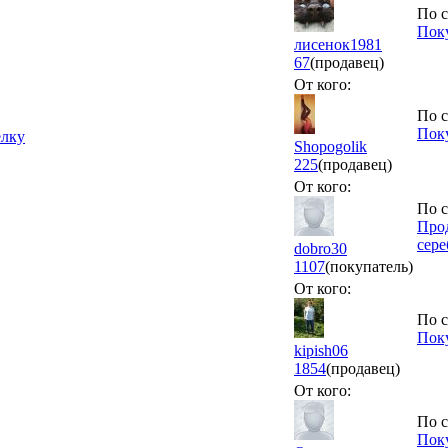
По с
Пок
лисенок1981
67
(продавец)
От кого:
По с
Поку
елку
Shopogolik
225
(продавец)
От кого:
По с
Прод
сере
dobro30
1107
(покупатель)
От кого:
По с
Поку
kipish06
1854
(продавец)
От кого:
По с
Поку