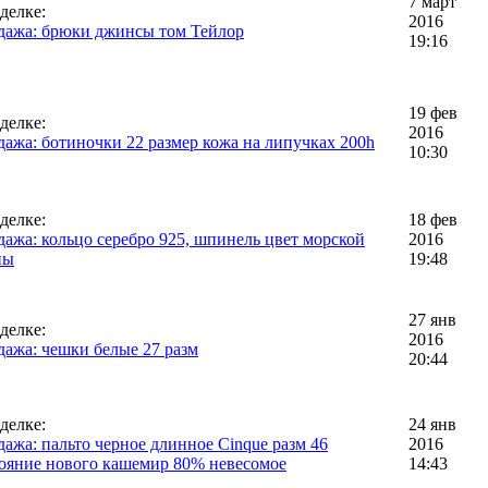
7 март
делке:
2016
дажа: брюки джинсы том Тейлор
19:16
19 фев
делке:
2016
ажа: ботиночки 22 размер кожа на липучках 200h
10:30
делке:
18 фев
ажа: кольцо серебро 925, шпинель цвет морской
2016
ны
19:48
27 янв
делке:
2016
ажа: чешки белые 27 разм
20:44
делке:
24 янв
ажа: пальто черное длинное Cinque разм 46
2016
ояние нового кашемир 80% невесомое
14:43