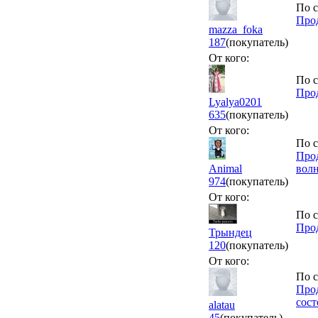
По с
Про
mazza_foka
187
(покупатель)
От кого:
По с
Прод
Lyalya0201
635
(покупатель)
От кого:
По с
Прод
Animal
вол
974
(покупатель)
От кого:
По с
Прод
Трындец
120
(покупатель)
От кого:
По с
Прод
сост
alatau
45
(покупатель)