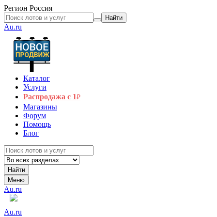
Регион
Россия
Найти
Au.ru
Каталог
Услуги
Распродажа с 1
₽
Магазины
Форум
Помощь
Блог
Найти
Меню
Au.ru
Au.ru