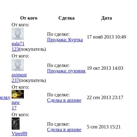
От кого
Сделка
Дата
От кого:
По сделке:
17 нояб 2013 10:49
Продажа: Куртка
gala71
123
(покупатель)
От кого:
По сделке:
19 окт 2013 14:03
Продажа: пуховик
aximust
237
(покупатель)
От кого:
По сделке:
делку
22 сен 2013 23:17
Сделка в архиве
paw
17
От кого:
По сделке:
5 сен 2013 15:21
Сделка в архиве
Viper89