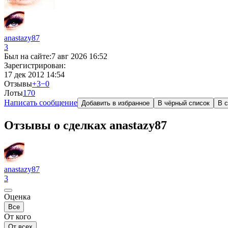
anastazy87
3
Был на сайте:
7 авг 2026 16:52
Зарегистрирован:
17 дек 2012 14:54
Отзывы
+3
−0
Лоты
17
0
Написать сообщение
Добавить в избранное
В чёрный список
В с
Отзывы о сделках anastazy87
anastazy87
3
Оценка
Все
От кого
От всех