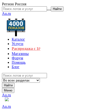
Регион
Россия
Найти
Au.ru
Каталог
Услуги
Распродажа с 1
₽
Магазины
Форум
Помощь
Блог
Найти
Меню
Au.ru
Au.ru