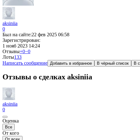
aksiniia
0
Был на сайте:
22 фев 2025 06:58
Зарегистрирован:
1 нояб 2023 14:24
Отзывы
+0
−0
Лоты
13
3
Написать сообщение
Добавить в избранное
В чёрный список
В с
Отзывы о сделках aksiniia
aksiniia
0
Оценка
Все
От кого
От всех