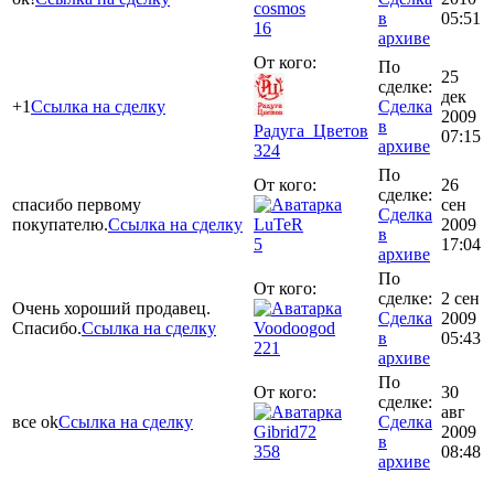
cosmos
в
05:51
16
архиве
От кого:
По
25
сделке:
дек
+1
Ссылка на сделку
Сделка
2009
в
Радуга_Цветов
07:15
архиве
324
По
От кого:
26
сделке:
спасибо первому
сен
Сделка
покупателю.
Ссылка на сделку
LuTeR
2009
в
5
17:04
архиве
По
От кого:
сделке:
2 сен
Очень хороший продавец.
Сделка
2009
Спасибо.
Ссылка на сделку
Voodoogod
в
05:43
221
архиве
По
От кого:
30
сделке:
авг
все ok
Ссылка на сделку
Сделка
Gibrid72
2009
в
358
08:48
архиве