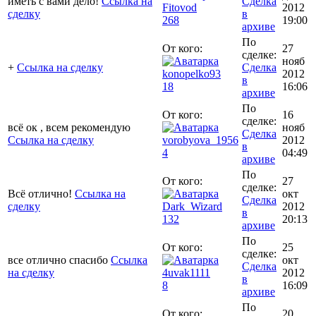
иметь с вами дело!
Ссылка на
Сделка
Fitovod
2012
сделку
в
268
19:00
архиве
По
От кого:
27
сделке:
нояб
+
Ссылка на сделку
Сделка
konopelko93
2012
в
18
16:06
архиве
По
От кого:
16
сделке:
всё ок , всем рекомендую
нояб
Сделка
Ссылка на сделку
vorobyova_1956
2012
в
4
04:49
архиве
По
От кого:
27
сделке:
Всё отлично!
Ссылка на
окт
Сделка
сделку
Dark_Wizard
2012
в
132
20:13
архиве
По
От кого:
25
сделке:
все отлично спасибо
Ссылка
окт
Сделка
на сделку
4uvak1111
2012
в
8
16:09
архиве
По
От кого:
20