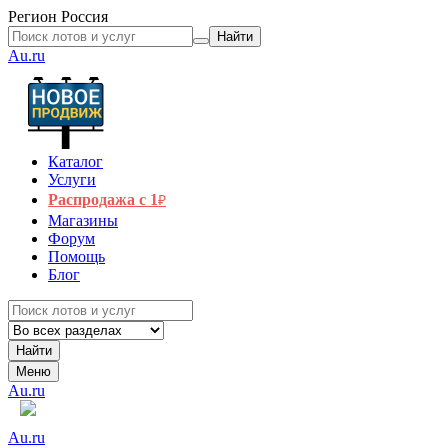
Регион
Россия
Найти
Au.ru
Каталог
Услуги
Распродажа с 1
₽
Магазины
Форум
Помощь
Блог
Найти
Меню
Au.ru
Au.ru