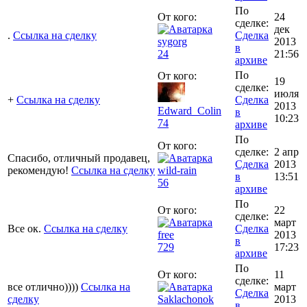
По
От кого:
24
сделке:
дек
.
Ссылка на сделку
Сделка
sygorg
2013
в
24
21:56
архиве
По
От кого:
19
сделке:
июля
+
Ссылка на сделку
Сделка
2013
Edward_Colin
в
10:23
74
архиве
По
От кого:
сделке:
2 апр
Спасибо, отличный продавец,
Сделка
2013
рекомендую!
Ссылка на сделку
wild-rain
в
13:51
56
архиве
По
От кого:
22
сделке:
март
Все ок.
Ссылка на сделку
Сделка
free
2013
в
729
17:23
архиве
По
От кого:
11
сделке:
все отлично))))
Ссылка на
март
Сделка
сделку
Saklachonok
2013
в