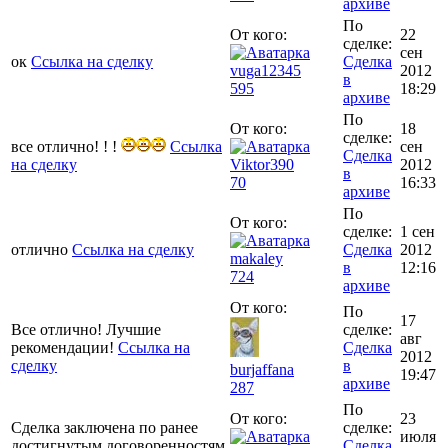
архиве
По
От кого:
22
сделке:
сен
ок
Ссылка на сделку
Сделка
vuga12345
2012
в
595
18:29
архиве
По
От кого:
18
сделке:
все отлично! ! !
Ссылка
сен
Сделка
на сделку
Viktor390
2012
в
70
16:33
архиве
По
От кого:
сделке:
1 сен
отлично
Ссылка на сделку
Сделка
2012
makaley
в
12:16
724
архиве
От кого:
По
17
Все отлично! Лучшие
сделке:
авг
рекомендации!
Ссылка на
Сделка
2012
сделку
в
burjaffana
19:47
архиве
287
По
От кого:
23
Сделка заключена по ранее
сделке:
июля
достигнутым договоренностям
Сделка