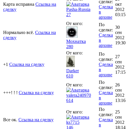
сделке:
Карта исправна
Ссылка на
окт
Сделка
сделку
Pasha-Russia
2012
в
27
03:15
архиве
От кого:
По
30
сделке:
Нормально всё.
Ссылка на
сен
Сделка
сделку
2012
в
Мохнатка
19:30
архиве
280
От кого:
По
27
сделке:
сен
+1
Ссылка на сделку
Сделка
2012
в
Darker
17:15
архиве
610
По
От кого:
26
сделке:
сен
+++! ! !
Ссылка на сделку
Сделка
valera240970
2012
в
614
13:16
архиве
По
От кого:
25
сделке:
сен
Все ок.
Ссылка на сделку
Сделка
ks7715
2012
в
146
18:14