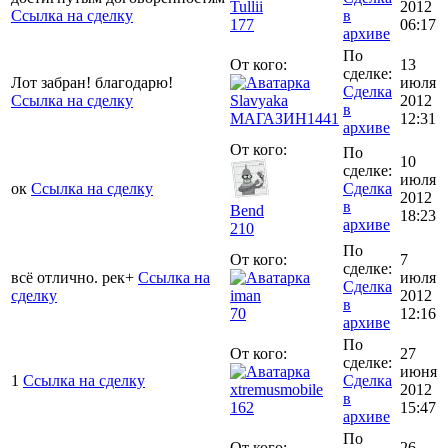
Tullii
2012
Ссылка на сделку
в
177
06:17
архиве
По
От кого:
13
сделке:
Лот забран! благодарю!
июля
Сделка
Ссылка на сделку
Slavyaka
2012
в
МАГАЗИН
1441
12:31
архиве
От кого:
По
10
сделке:
июля
ок
Ссылка на сделку
Сделка
2012
в
Bend
18:23
архиве
210
По
От кого:
7
сделке:
всё отлично. рек+
Ссылка на
июля
Сделка
сделку
iman
2012
в
70
12:16
архиве
По
От кого:
27
сделке:
июня
1
Ссылка на сделку
Сделка
xtremusmobile
2012
в
162
15:47
архиве
По
От кого:
26