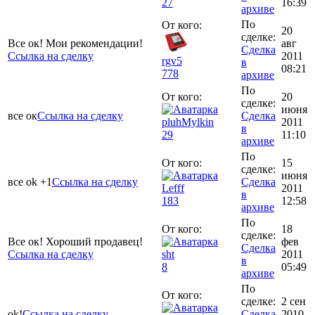
27
16:39
архиве
По
От кого:
20
сделке:
Все ок! Мои рекомендации!
авг
Сделка
Ссылка на сделку
2011
rgv5
в
08:21
778
архиве
По
От кого:
20
сделке:
июня
все ок
Ссылка на сделку
Сделка
pluhMylkin
2011
в
29
11:10
архиве
По
От кого:
15
сделке:
июня
все ok +1
Ссылка на сделку
Сделка
Lefff
2011
в
183
12:58
архиве
По
От кого:
18
сделке:
Все ок! Хороший продавец!
фев
Сделка
Ссылка на сделку
sht
2011
в
8
05:49
архиве
По
От кого:
сделке:
2 сен
ok!
Ссылка на сделку
Сделка
2010