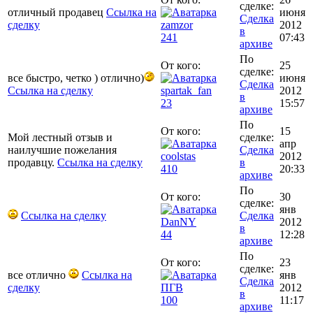
сделке:
отличный продавец
Ссылка на
июня
Сделка
сделку
zamzor
2012
в
241
07:43
архиве
По
От кого:
25
сделке:
все быстро, четко ) отлично)
июня
Сделка
Ссылка на сделку
spartak_fan
2012
в
23
15:57
архиве
По
От кого:
15
Мой лестный отзыв и
сделке:
апр
наилучшие пожелания
Сделка
coolstas
2012
продавцу.
Ссылка на сделку
в
410
20:33
архиве
По
От кого:
30
сделке:
янв
Ссылка на сделку
Сделка
DanNY
2012
в
44
12:28
архиве
По
От кого:
23
сделке:
все отлично
Ссылка на
янв
Сделка
сделку
ПГВ
2012
в
100
11:17
архиве