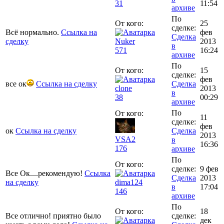
31
11:54
архиве
По
От кого:
25
сделке:
Всё нормально.
Ссылка на
фев
Сделка
сделку
Nuker
2013
в
571
16:24
архиве
По
От кого:
15
сделке:
фев
все ок
Ссылка на сделку
Сделка
clone
2013
в
38
00:29
архиве
По
От кого:
11
сделке:
фев
ок
Ссылка на сделку
Сделка
2013
VSA2
в
16:36
176
архиве
По
От кого:
сделке:
9 фев
Все Ок....рекомендую!
Ссылка
Сделка
2013
на сделку
dima124
в
17:04
146
архиве
По
От кого:
18
Все отлично! приятно было
сделке:
дек