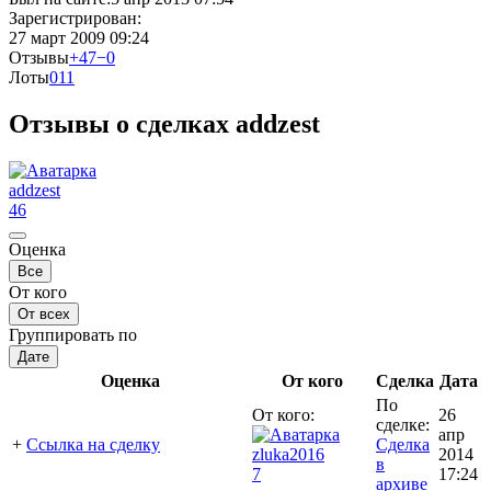
Зарегистрирован:
27 март 2009 09:24
Отзывы
+47
−0
Лоты
0
11
Отзывы о сделках addzest
addzest
46
Оценка
Все
От кого
От всех
Группировать по
Дате
Оценка
От кого
Сделка
Дата
По
От кого:
26
сделке:
апр
+
Ссылка на сделку
Сделка
zluka2016
2014
в
7
17:24
архиве