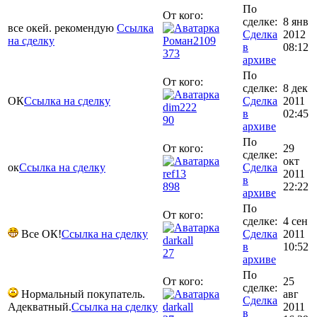
По
От кого:
сделке:
8 янв
все окей. рекомендую
Ссылка
Сделка
2012
на сделку
Роман2109
в
08:12
373
архиве
По
От кого:
сделке:
8 дек
ОК
Ссылка на сделку
Сделка
2011
dim222
в
02:45
90
архиве
По
От кого:
29
сделке:
окт
ок
Ссылка на сделку
Сделка
ref13
2011
в
898
22:22
архиве
По
От кого:
сделке:
4 сен
Все ОК!
Ссылка на сделку
Сделка
2011
darkall
в
10:52
27
архиве
По
От кого:
25
сделке:
Нормальный покупатель.
авг
Сделка
Адекватный.
Ссылка на сделку
darkall
2011
в