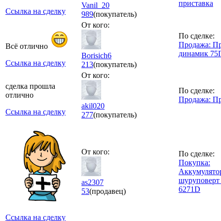
приставка
Vanil_20
Ссылка на сделку
989
(покупатель)
От кого:
По сделке:
Продажа: П
Всё отлично
динамик 75
Borisich6
Ссылка на сделку
213
(покупатель)
От кого:
сделка прошла
По сделке:
отлично
Продажа: П
akil020
Ссылка на сделку
277
(покупатель)
От кого:
По сделке:
Покупка:
Аккумулятор
шуруповерт 
as2307
6271D
53
(продавец)
Ссылка на сделку