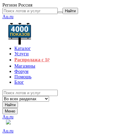
Регион
Россия
Найти
Au.ru
Каталог
Услуги
Распродажа с 1
₽
Магазины
Форум
Помощь
Блог
Найти
Меню
Au.ru
Au.ru