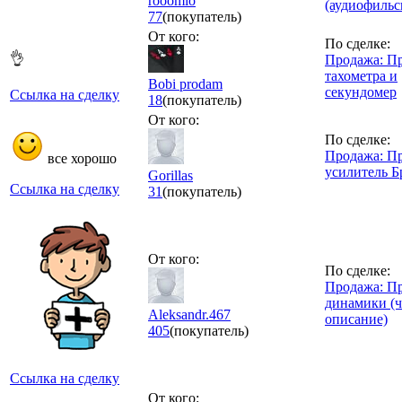
rooomio
(аудиофильс
77
(покупатель)
От кого:
По сделке:
👌
Продажа: П
тахометра и
Bobi prodam
секундомер
Ссылка на сделку
18
(покупатель)
От кого:
По сделке:
Продажа: П
все хорошо
усилитель Б
Gorillas
Ссылка на сделку
31
(покупатель)
От кого:
По сделке:
Продажа: П
динамики (
Aleksandr.467
описание)
405
(покупатель)
Ссылка на сделку
От кого: