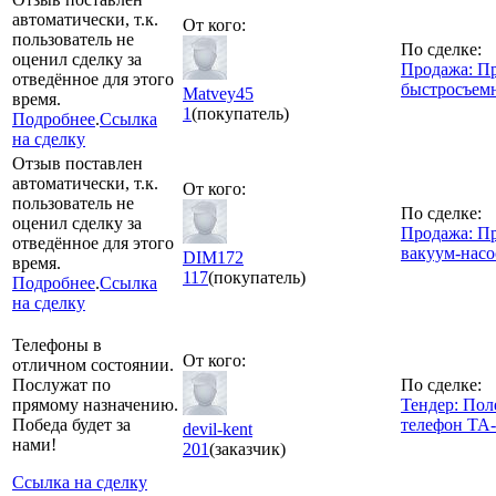
автоматически, т.к.
От кого:
пользователь не
По сделке:
оценил сделку за
Продажа: П
отведённое для этого
быстросъем
Matvey45
время.
1
(покупатель)
Подробнее
.
Ссылка
на сделку
Отзыв поставлен
автоматически, т.к.
От кого:
пользователь не
По сделке:
оценил сделку за
Продажа: П
отведённое для этого
вакуум-насо
DIM172
время.
117
(покупатель)
Подробнее
.
Ссылка
на сделку
Телефоны в
От кого:
отличном состоянии.
Послужат по
По сделке:
прямому назначению.
Тендер: Пол
Победа будет за
телефон ТА
devil-kent
нами!
201
(заказчик)
Ссылка на сделку