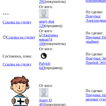
платиновы
291
(покупатель)
От кого:
По сделке:
+++
Покупка:
Электродви
angry dog
Ссылка на сделку
120
(продавец)
От кого:
По сделке:
🙂
Ссылка на сделку
Продажа: П
макар74
драйвер
100
(покупатель)
От кого:
По сделке:
Состоялось, плюс.
Покупка: Эк
Прибой Э0
Palytch
Ссылка на сделку
643
(продавец)
От кого:
По сделке:
Продажа: п
автомат (узо
Jonny D
402
(покупатель)