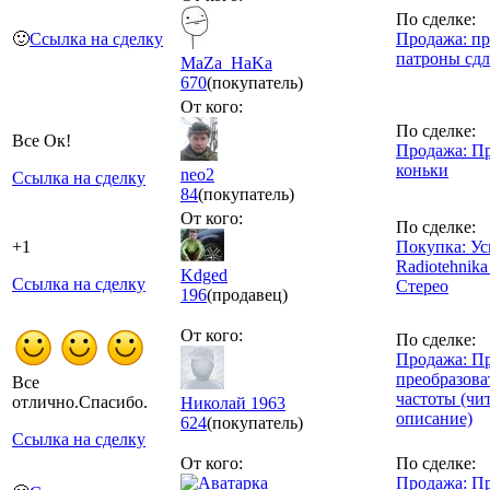
По сделке:
🙂
Ссылка на сделку
Продажа: п
патроны сдл
MaZa_HaKa
670
(покупатель)
От кого:
По сделке:
Все Ок!
Продажа: П
коньки
neo2
Ссылка на сделку
84
(покупатель)
От кого:
По сделке:
+1
Покупка: Ус
Radiotehnika
Kdged
Ссылка на сделку
Стерео
196
(продавец)
От кого:
По сделке:
Продажа: П
преобразова
Все
частоты (чи
отлично.Спасибо.
Николай 1963
описание)
624
(покупатель)
Ссылка на сделку
От кого:
По сделке:
Продажа: П