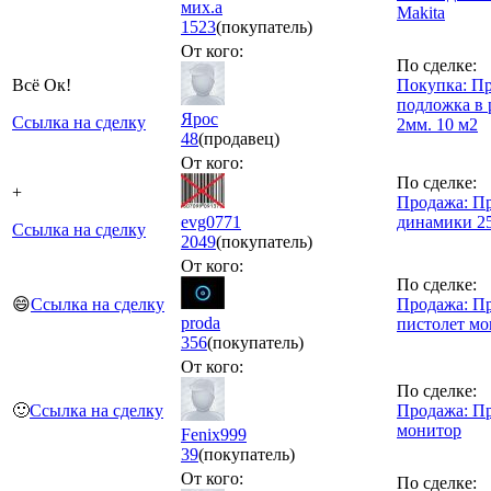
мих.а
Makita
1523
(покупатель)
От кого:
По сделке:
Всё Ок!
Покупка: П
подложка в 
Ярос
Ссылка на сделку
2мм. 10 м2
48
(продавец)
От кого:
По сделке:
+
Продажа: П
evg0771
динамики 2
Ссылка на сделку
2049
(покупатель)
От кого:
По сделке:
😄
Ссылка на сделку
Продажа: П
proda
пистолет м
356
(покупатель)
От кого:
По сделке:
🙂
Ссылка на сделку
Продажа: П
монитор
Fenix999
39
(покупатель)
От кого:
По сделке: