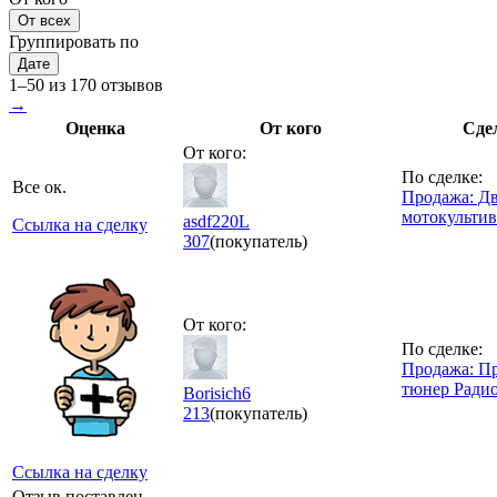
От всех
Группировать по
Дате
1–50 из 170 отзывов
→
Оценка
От кого
Сде
От кого:
По сделке:
Все ок.
Продажа: Дв
мотокультив
asdf220L
Ссылка на сделку
307
(покупатель)
От кого:
По сделке:
Продажа: П
тюнер Ради
Borisich6
213
(покупатель)
Ссылка на сделку
Отзыв поставлен