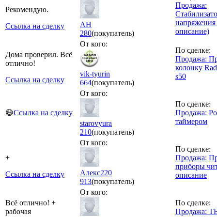
Продажа:
Рекомендую.
Стабилизат
напряжения 
AH
Ссылка на сделку
описание)
280
(покупатель)
От кого:
По сделке:
Дома проверил. Всё
Продажа: П
отлично!
колонку Rad
vik-tyurin
s50
Ссылка на сделку
664
(покупатель)
От кого:
По сделке:
😄
Ссылка на сделку
Продажа: Ро
таймером
starovyura
210
(покупатель)
От кого:
По сделке:
+
Продажа: П
приборы чи
Алекс220
Ссылка на сделку
описание
913
(покупатель)
От кого:
Всё отлично! +
По сделке:
рабочая
Продажа: Т