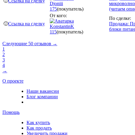
🙂
Ссылка на сделку
Djoniii
микроволно
175
(покупатель)
(читаем опи
От кого:
По сделке:
🙂
Ссылка на сделку
Продажа: П
KonstantinK
блоки пита
115
(покупатель)
Следующие 50 отзывов →
1
2
3
4
→
О проекте
Наши вакансии
Блог компании
Помощь
Как купить
Как продать
Увеличить продажи