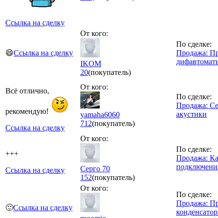
Ссылка на сделку
От кого:
По сделке:
😄
Ссылка на сделку
Продажа: П
дифавтомат
IKOM
20
(покупатель)
От кого:
Всё отлично,
По сделке:
Продажа: Се
рекомендую!
акустики
yamaha6060
712
(покупатель)
Ссылка на сделку
От кого:
По сделке:
+++
Продажа: К
подключени
Серго 70
Ссылка на сделку
152
(покупатель)
От кого:
По сделке:
Продажа: П
🙂
Ссылка на сделку
конденсато