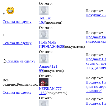
От кого:
По сделке:
+
Покупка: 7
ToLLik
Ссылка на сделку
163
(продавец)
От кого:
По сделке:
+
Продажа: Ра
видеосигна
HollyMolly
Ссылка на сделку
ПРОДАЖИ
620
(покупатель)
От кого:
По сделке:
Продажа: П
🙂
Ссылка на сделку
курки от д
Андрей121
и шурупове
99
(покупатель)
От кого:
По сделке:
Всё
Продажа: П
отлично.Рекомендую.
диск по дер
КЕРЖАК-777
описание)
Ссылка на сделку
1162
(покупатель)
От кого:
По сделке:
Продажа: П