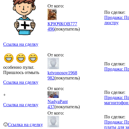
От кого:
По сделке:
Продажа: П
люстру
КРЮЧКОВ777
496
(покупатель)
Ссылка на сделку
От кого:
По сделке:
особенно пульт.
Продажа: П
Пришлось отмыть
krivonosov1968
982
(покупатель)
Ссылка на сделку
От кого:
По сделке:
+
Продажа: П
NadyaPant
магнитофон
Ссылка на сделку
437
(покупатель)
От кого:
По сделке:
Продажа: П
🙂
Ссылка на сделку
платы для з