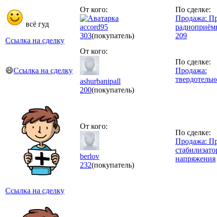
От кого:
По сделке:
Продажа: П
всё гуд
accord95
радиоприём
303
(покупатель)
209
Ссылка на сделку
От кого:
По сделке:
😄
Ссылка на сделку
Продажа:
твердотельн
ashurbanipall
200
(покупатель)
От кого:
По сделке:
Продажа: П
стабилизато
berlov
напряжения
232
(покупатель)
Ссылка на сделку