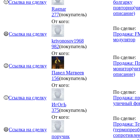
🙂
Ссылка на сделку
болгарку
повторно(ч
Ragnar
описание)
277
(покупатель)
От кого:
По сделке:
😄
Ссылка на сделку
Продажа: F
модулятор
krivonosov1968
982
(покупатель)
От кого:
По сделке:
Продажа: П
😉
Ссылка на сделку
монитор(чи
Павел Матвеев
описание)
156
(покупатель)
От кого:
По сделке:
🙂
Ссылка на сделку
Продажа: п
уличный фо
ИгОгЬ
375
(покупатель)
От кого:
По сделке:
Продажа: Т
😄
Ссылка на сделку
(термопреоб
сопротивле
поручик