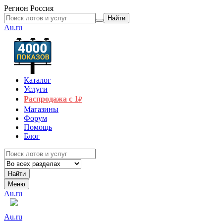
Регион
Россия
Найти
Au.ru
Каталог
Услуги
Распродажа с 1
₽
Магазины
Форум
Помощь
Блог
Найти
Меню
Au.ru
Au.ru