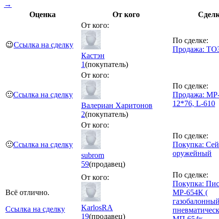
→
Оценка
От кого
Сдел
От кого:
По сделке:
😉
Ссылка на сделку
Продажа: ТО
Кастэн
1
(покупатель)
От кого:
По сделке:
🙂
Ссылка на сделку
Продажа: МР-
12*76, L-610
Валериан Харитонов
2
(покупатель)
От кого:
По сделке:
🙂
Ссылка на сделку
Покупка: Се
оружейный
subrom
59
(продавец)
По сделке:
От кого:
Покупка: Пис
Всё отлично.
МР-654К (
газобалонный
KarlosRA
Ссылка на сделку
пневматическ
19
(продавец)
МП 654к