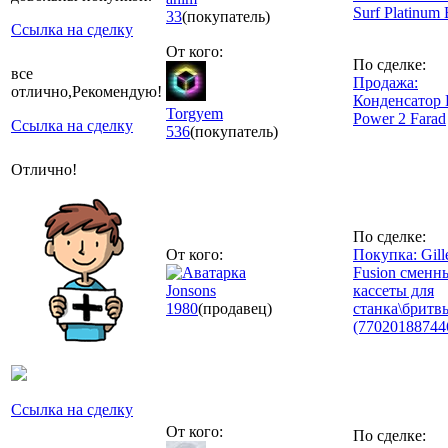
Surf Platinum
33
(покупатель)
Ссылка на сделку
От кого:
По сделке:
все
Продажа:
отлично,Рекомендую!
Конденсатор P
Torgyem
Power 2 Farad
Ссылка на сделку
536
(покупатель)
Отлично!
По сделке:
От кого:
Покупка: Gille
Fusion сменн
Jonsons
кассеты для
1980
(продавец)
станка\бритвы
(77020188744
Ссылка на сделку
От кого:
По сделке: