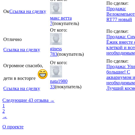
По сделке:
Продажа:
Ок
Ссылка на сделку
Велокомпьюте
макс ветта
RT77 новый
7
(покупатель)
От кого:
По сделке:
Продажа: Си
Отлично
Ёжик вместе 
клеткой и вс
giness
Ссылка на сделку
необходимым
783
(покупатель)
По сделке:
От кого:
Огромное спасибо,
Продажа: Ул
большие! С
аквариумом и
дети в восторге
nata1980
необходимым
33
(покупатель)
Лучший косм
Ссылка на сделку
Следующие 43 отзыва →
1
2
→
О проекте