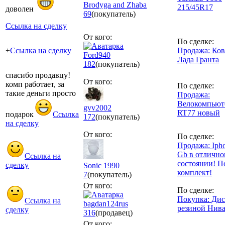
Brodyga and Zhaba
215/45R17
доволен
69
(покупатель)
Ссылка на сделку
От кого:
По сделке:
+
Ссылка на сделку
Продажа: Ко
Ford940
Лада Гранта
182
(покупатель)
спасибо продавцу!
От кого:
комп работает, за
По сделке:
такие деньги просто
Продажа:
Велокомпьюте
gvv2002
RT77 новый
подарок
Ссылка
172
(покупатель)
на сделку
От кого:
По сделке:
Продажа: Iph
Gb в отличн
Ссылка на
состоянии! 
сделку
Sonic 1990
комплект!
7
(покупатель)
От кого:
По сделке:
Покупка: Дис
Ссылка на
bagdan124rus
резиной Нив
сделку
316
(продавец)
От кого: