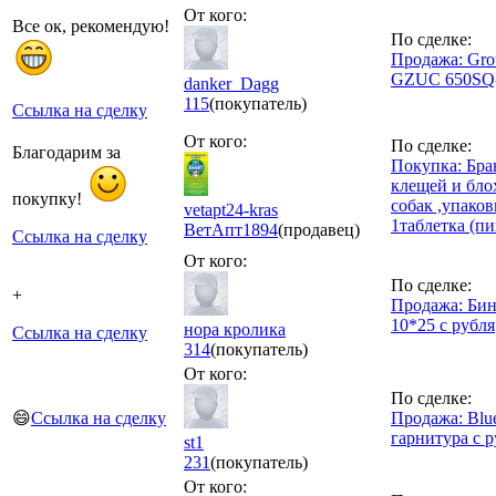
От кого:
Все ок, рекомендую!
По сделке:
Продажа: Gro
GZUC 650SQ-
danker_Dagg
115
(покупатель)
Ссылка на сделку
От кого:
По сделке:
Благодарим за
Покупка: Бра
клещей и бло
покупку!
собак ,упаков
vetapt24-kras
1таблетка (пи
ВетАпт
1894
(продавец)
Ссылка на сделку
От кого:
По сделке:
+
Продажа: Би
10*25 с рубля
нора кролика
Ссылка на сделку
314
(покупатель)
От кого:
По сделке:
😄
Ссылка на сделку
Продажа: Blue
гарнитура с р
st1
231
(покупатель)
От кого: