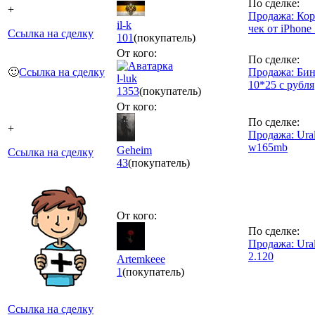
По сделке:
+
Продажа: Кор
il-k
чек от iPhone 
Ссылка на сделку
101
(покупатель)
От кого:
По сделке:
🙂
Ссылка на сделку
Продажа: Би
l-luk
10*25 с рубля
1353
(покупатель)
От кого:
По сделке:
+
Продажа: Ura
w165mb
Geheim
Ссылка на сделку
43
(покупатель)
От кого:
По сделке:
Продажа: Ur
2.120
Artemkeee
1
(покупатель)
Ссылка на сделку