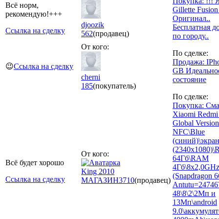
Покупка: !!! 
Всё норм,
Gillette Fusion
рекомендую!+++
Оригинал..
djoozik
Бесплатная д
Ссылка на сделку
562
(продавец)
по городу..
От кого:
По сделке:
Продажа: IPho
😉
Ссылка на сделку
GB Идеально
cherni
состояние
185
(покупатель)
По сделке:
Покупка: См
Xiaomi Redmi
Global Version
NFC\Blue
(синий)\экран
(2340x1080)
От кого:
64Гб\RAM
Всё будет хорошо
4Гб\8x2,0GH
King 2010
(Snapdragon 6
Ссылка на сделку
МАГАЗИН
3710
(продавец)
Antutu=24746
48\8\2\2Мп и
13Мп\android
9.0\аккумуля