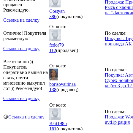
Продажа: Пр
продавец.
Рысь с крон
Рекомендую.
Costyan
на "Ласточки
386
(покупатель)
Ссылка на сделку
От кого:
Отлично! Покуптеля
По сделке:
рекомендую!
Покупка: Тру
приклада АК
fedor79
Ссылка на сделку
112
(продавец)
Все отлично ))
От кого:
Покупатель
По сделке:
оперативно вышел на
Покупка: Авт
связь, почти
Cybex Solutio
мгновенно выкупил
borisovairinaa
кг (от 3 до 12
лот )) Рекомендую!
138
(продавец)
Ссылка на сделку
От кого:
По сделке:
😉
Ссылка на сделку
Продажа: Wou
uvd1p рация
Bart1985
161
(покупатель)