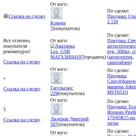
От кого:
По сделке:
😄
Ссылка на сделку
Продажа: Ur
2.120
Konega
7
(покупатель)
По сделке:
Всё отлично,
От кого:
Покупка: Сре
покупателя
антисептичес
рекомендую!
Lex_GSR
рук, 500мл, 
МАГАЗИН
4197
(продавец)
(антисептик,
Ссылка на сделку
санитайзер)
От кого:
По сделке:
Продажа:
+
Снегоубороч
машина Aike
Гагельганс
Ссылка на сделку
MST651Q
229
(покупатель)
От кого:
По сделке:
Продажа: Тол
5
Японии Pirell
175/65R15 на
Лидеров Дмитрий
Ссылка на сделку
литье
507
(покупатель)
По сделке:
От кого: