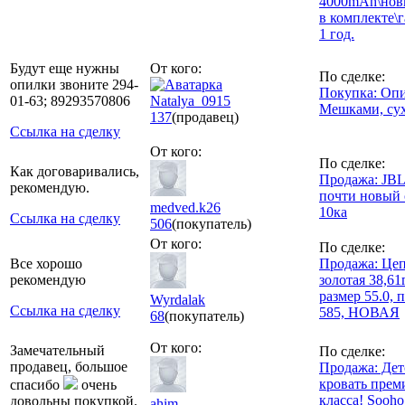
4000mAh\нов
в комплекте\
1 год.
Будут еще нужны
От кого:
По сделке:
опилки звоните 294-
Покупка: Оп
01-63; 89293570806
Natalya_0915
Мешками, су
137
(продавец)
Ссылка на сделку
От кого:
По сделке:
Как договаривались,
Продажа: JBL
рекомендую.
почти новый 
medved.k26
10ка
Ссылка на сделку
506
(покупатель)
От кого:
По сделке:
Все хорошо
Продажа: Це
рекомендую
золотая 38,61
размер 55.0, 
Wyrdalak
Ссылка на сделку
585, НОВАЯ
68
(покупатель)
От кого:
Замечательный
По сделке:
продавец, большое
Продажа: Дет
кровать прем
спасибо
очень
класса! Sooho
довольны покупкой.
ahim