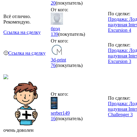
20
(покупатель)
От кого:
По сделке:
Всё отлично.
Продажа: Ло
Рекомендую.
надувная Inte
брэд
Excursion 4
Ссылка на сделку
139
(покупатель)
От кого:
По сделке:
Продажа: Ло
🙂
Ссылка на сделку
надувная Inte
3d-print
Excursion 3
76
(покупатель)
От кого:
По сделке:
Продажа: Ло
надувная Inte
serber149
Challenger 3
16
(покупатель)
очень доволен