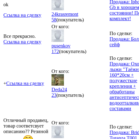
Продажа: Iph
ok
Gb в хороше
состоянии! 
24krasremont
Ссылка на сделку
комплект!
58
(покупатель)
От кого:
По сделке:
Все прекрасно.
Продажа: Бо
Ссылка на сделку
сейф
pusenkov
172
(покупатель)
По сделке:
Продажа: Ох
лыжи "Таёжн
От кого:
160*20см +
полужесткие
+
Ссылка на сделку
крепления +
Deda24
обработаны
23
(покупатель)
антисептичес
водоотталки
составами
Отличный продавец,
От кого:
товар соответсвует
По сделке:
описанию?? Резиной
Продажа: Brid
Turanza T001