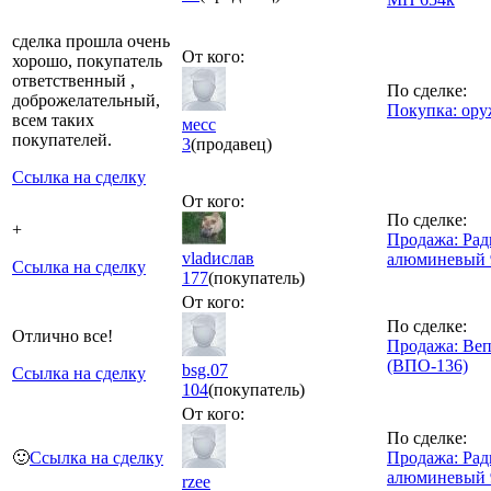
сделка прошла очень
От кого:
хорошо, покупатель
ответственный ,
По сделке:
доброжелательный,
Покупка: ор
всем таких
месс
покупателей.
3
(продавец)
Ссылка на сделку
От кого:
По сделке:
+
Продажа: Рад
vladислав
алюминевый 
Ссылка на сделку
177
(покупатель)
От кого:
По сделке:
Отлично все!
Продажа: Ве
(ВПО-136)
bsg.07
Ссылка на сделку
104
(покупатель)
От кого:
По сделке:
🙂
Ссылка на сделку
Продажа: Рад
алюминевый 
rzee