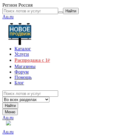
Регион
Россия
Найти
Au.ru
Каталог
Услуги
Распродажа с 1
₽
Магазины
Форум
Помощь
Блог
Найти
Меню
Au.ru
Au.ru