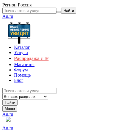
Регион
Россия
Найти
Au.ru
Каталог
Услуги
Распродажа с 1
₽
Магазины
Форум
Помощь
Блог
Найти
Меню
Au.ru
Au.ru