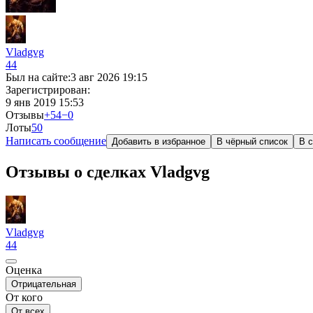
Vladgvg
44
Был на сайте:
3 авг 2026 19:15
Зарегистрирован:
9 янв 2019 15:53
Отзывы
+54
−0
Лоты
5
0
Написать сообщение
Добавить в избранное
В чёрный список
В с
Отзывы о сделках Vladgvg
Vladgvg
44
Оценка
Отрицательная
От кого
От всех