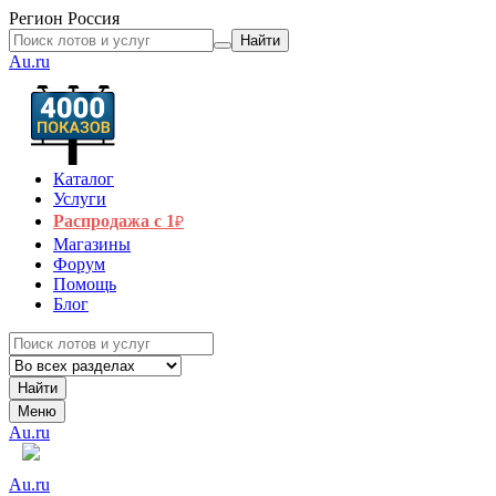
Регион
Россия
Найти
Au.ru
Каталог
Услуги
Распродажа с 1
₽
Магазины
Форум
Помощь
Блог
Найти
Меню
Au.ru
Au.ru