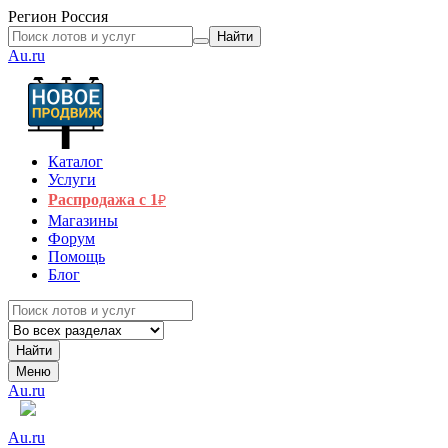
Регион
Россия
Найти
Au.ru
Каталог
Услуги
Распродажа с 1
₽
Магазины
Форум
Помощь
Блог
Найти
Меню
Au.ru
Au.ru