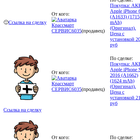
Покупка: АК
Apple iPhone 
От кого:
(A1633) (1715
🙂
Ссылка на сделку
mAh)
Крассмарт
(Оригинал).
СЕРВИС
6035
(продавец)
Цена с
установкой 2
руб
По сделке:
Покупка: АК
Apple iPhone 
От кого:
2016 (A1662)
(1624 mAh)
Крассмарт
(Оригинал).
СЕРВИС
6035
(продавец)
Цена с
установкой 2
руб
Ссылка на сделку
От кого:
По сделке: