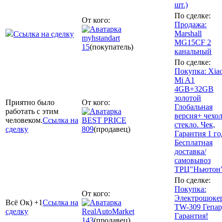
шт.)
По сделке:
От кого:
Продажа:
Marshall
Ссылка на сделку
myhstandart
MG15CF 2
15
(покупатель)
канальный
По сделке:
Покупка: Xia
Mi A1
4GB+32GB
золотой
Приятно было
От кого:
Глобальная
работать с этим
версия+ чехол
человеком.
Ссылка на
BEST PRICE
стекло. Чек,
сделку
809
(продавец)
Гарантия 1 го
Бесплатная
доставка/
самовывоз
ТРЦ"Ньютон
По сделке:
Покупка:
От кого:
Электрошоке
Всё Ок) +1
Ссылка на
TW-309 Гепар
сделку
RealAutoMarket
Гарантия!
143
(продавец)