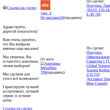
По сделке:
Покупка: Лам
😄
Ссылка на сделку
ДНАТ-150-1
ysee_4
Е-40 /30/
Не магазин
10
(продавец)
Здравствуйте,
дорогой покупатель!
Нам очень приятно,
что Вы выбрали
По сделке:
именно наш магазин!
Покупка:
Мы уверены, Вы
Официальная
От кого:
останетесь довольны
Гарантия 1 Г
своим выбором!
Global Version
MegaMen
Xiaomi Redmi
789
(продавец)
Мы сделаем для
2/32 Гб!
этого всё возможное!
Доставка! Цв
Blue Синий!
Гарантируем лучший
ассортимент, лучший
сервис и лучшие
цены.
Ссылка на сделку