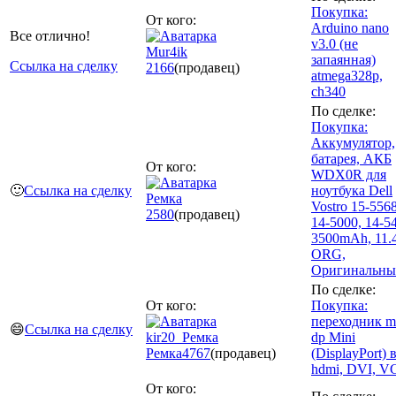
Покупка:
От кого:
Arduino nano
Все отлично!
v3.0 (не
Mur4ik
запаянная)
Ссылка на сделку
2166
(продавец)
atmega328p,
ch340
По сделке:
Покупка:
Аккумулятор,
батарея, АКБ
От кого:
WDX0R для
🙂
Ссылка на сделку
ноутбука Dell
Ремка
Vostro 15-5568
2580
(продавец)
14-5000, 14-5
3500mAh, 11.
ORG,
Оригинальны
По сделке:
От кого:
Покупка:
переходник m
😄
Ссылка на сделку
kir20_Ремка
dp Mini
Ремка
4767
(продавец)
(DisplayPort) 
hdmi, DVI, 
От кого: