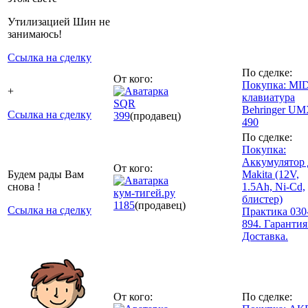
Утилизацией Шин не
занимаюсь!
Ссылка на сделку
По сделке:
От кого:
Покупка: MID
+
клавиатура
SQR
Behringer UM
Ссылка на сделку
399
(продавец)
490
По сделке:
Покупка:
Аккумулятор 
От кого:
Будем рады Вам
Makita (12V,
снова !
1.5Ah, Ni-Cd,
кум-тигей.ру
блистер)
1185
(продавец)
Ссылка на сделку
Практика 030
894. Гарантия
Доставка.
От кого:
По сделке: