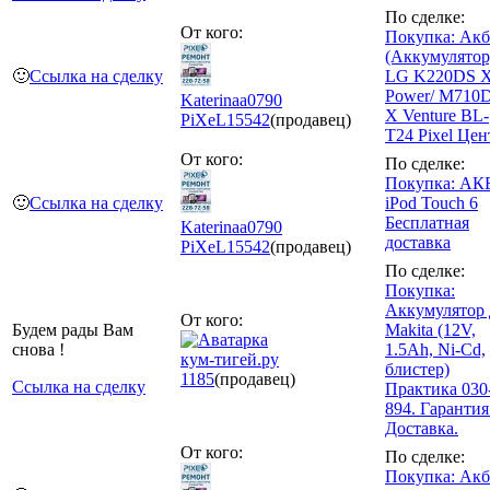
По сделке:
От кого:
Покупка: Акб
(Аккумулятор
🙂
Ссылка на сделку
LG K220DS 
Power/ M710
Katerinaa0790
X Venture BL-
PiXeL
15542
(продавец)
T24 Pixel Цен
От кого:
По сделке:
Покупка: АК
🙂
Ссылка на сделку
iPod Touch 6
Бесплатная
Katerinaa0790
доставка
PiXeL
15542
(продавец)
По сделке:
Покупка:
Аккумулятор 
От кого:
Будем рады Вам
Makita (12V,
снова !
1.5Ah, Ni-Cd,
кум-тигей.ру
блистер)
1185
(продавец)
Ссылка на сделку
Практика 030
894. Гарантия
Доставка.
От кого:
По сделке:
Покупка: Акб