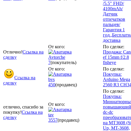
/5.5" FHD/
4100mAh/
Датчик
отпечатков
пальцев/
Гарантия 1
год.,Бесплатн
доставка
От кого:
По сделке:
Отлично!
Ссылка на
Продажа: Can
сделку
Avtorche
ef 15mm f/2.8
7
(покупатель)
fisheye
От кого:
По сделке:
Покупка:
Ссылка на
bvs
Arduino Mega
сделку
450
(продавец)
2560 R3 CH3
По сделке:
Покупка:
Миниатюрны
От кого:
отлично, спасибо за
повышающи
покупку!
Ссылка на
dc-dc
tav
сделку
преобразоват
3557
(продавец)
на MT3608 (S
Up, MT-3608,