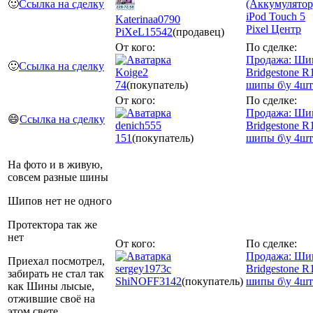
🙂
Ссылка на сделку
(Аккумулятор
iPod Touch 5
Katerinaa0790
Pixel Центр
PiXeL
15542
(продавец)
От кого:
По сделке:
Продажа: Ш
🙂
Ссылка на сделку
Koige2
Bridgestone R
74
(покупатель)
шипы б\у 4шт
От кого:
По сделке:
Продажа: Ш
😄
Ссылка на сделку
denich555
Bridgestone R
151
(покупатель)
шипы б\у 4шт
На фото и в живую,
совсем разные шины
Шипов нет не одного
Протектора так же
нет
От кого:
По сделке:
Продажа: Ш
Приехал посмотрел,
sergey1973с
Bridgestone R
забирать не стал так
ShiNOFF
3142
(покупатель)
шипы б\у 4шт
как Шины лысые,
отжившие своё на
этом свете