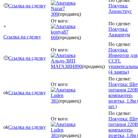
По сделке:
🙂
Ссылка на сделку
Покупка:
Nazar7
Анциструс
300
(продавец)
От кого:
По сделке:
+
Покупка:
kostya87
Аквариум
Ссылка на сделку
666
(продавец)
По сделке:
От кого:
Покупка:
Инвертор для
🙂
Ссылка на сделку
Альдо-ЗИП
CCFL
МАГАЗИН
890
(продавец)
универсальн
(4 лампы)
По сделке:
От кого:
Покупка: Шн
питания 220В
ok
Ссылка на сделку
Luden
компьютер-
381
(продавец)
розетка, 1.8м 
шт.)
По сделке:
От кого:
Покупка: Шн
питания 220В
ok
Ссылка на сделку
Luden
компьютер-
381
(продавец)
розетка, 1.8м 