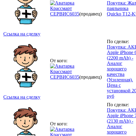
Покупка: Жа
Крассмарт
паяльника
СЕРВИС
6035
(продавец)
Quicko T12-
Ссылка на сделку
По сделке:
Покупка: АК
Apple iPhone 
(2200 mAh) -
От кого:
Аналог
хорошего
Крассмарт
качества
СЕРВИС
6035
(продавец)
(Усиленная).
Цена с
установкой 2
руб
Ссылка на сделку
По сделке:
Покупка: АК
Apple iPhone 
(2130 mAh) -
От кого:
Аналог
хорошего
Крассмарт