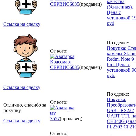
качества
СЕРВИС
6035
(продавец)
(Усиленная).
Цена с
установкой 1
руб
Ссылка на сделку
По сделке:
Покупка: Сте
От кого:
камеры Xiaom
Redmi Note 9
Крассмарт
Pro. Цена с
СЕРВИС
6035
(продавец)
установкой 9
руб.
Ссылка на сделку
По сделке:
Покупка:
От кого:
Отлично, спасибо за
Преобразоват
покупку
USB - RS232
tav
UART TTL н
3557
(продавец)
Ссылка на сделку
CH340G (ана
PL2303 CP210
От кого: