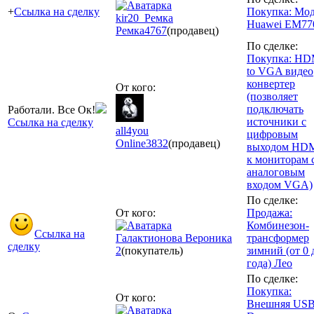
+
Ссылка на сделку
Покупка: Мо
kir20_Ремка
Huawei EM7
Ремка
4767
(продавец)
По сделке:
Покупка: HD
to VGA видео
конвертер
От кого:
(позволяет
подключать
Работали. Все Ок!
источники с
Ссылка на сделку
all4you
цифровым
Online
3832
(продавец)
выходом HD
к мониторам 
аналоговым
входом VGA)
По сделке:
От кого:
Продажа:
Комбинезон-
Ссылка на
Галактионова Вероника
трансформер
сделку
2
(покупатель)
зимний (от 0 
года) Лео
По сделке:
Покупка:
От кого:
Внешняя USB