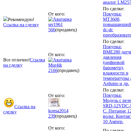
аналог LM257
По сделке:
От кого:
Покупка:
MT3608,
Рекомендую!
ser1961
повышающи
Ссылка на сделку
566
(продавец)
dc-dc
преобразоват
По сделке:
Покупка:
BME280 датч
От кого:
давления
Все отлично!
Ссылка
(цифровой
на сделку
Mur4ik
барометр),
2166
(продавец)
влажности и
температуры 
Arduino и др.
По сделке:
Покупка:
От кого:
Модуль с рел
SRD-12VDC-
Ссылка на
konsa2014
C. Питание 1
сделку
239
(продавец)
вольт. Конта
10 Ампер.
От кого:
По сделке: