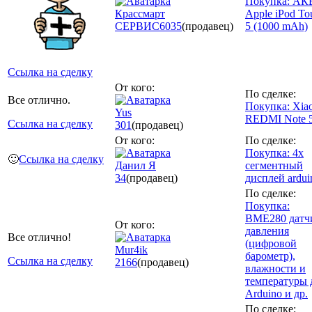
Покупка: АК
Крассмарт
Apple iPod To
СЕРВИС
6035
(продавец)
5 (1000 mAh)
Ссылка на сделку
От кого:
По сделке:
Все отлично.
Покупка: Xia
Yus
REDMI Note 
Ссылка на сделку
301
(продавец)
От кого:
По сделке:
Покупка: 4х
🙂
Ссылка на сделку
Данил Я
сегментный
34
(продавец)
дисплей ardui
По сделке:
Покупка:
BME280 датч
От кого:
давления
Все отлично!
(цифровой
Mur4ik
барометр),
Ссылка на сделку
2166
(продавец)
влажности и
температуры 
Arduino и др.
По сделке: