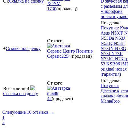
Ок
Ссылка на сделку
D звуковая ка
ХОУМ
с разъемом дл
1730
(продавец)
микрофона
новая в упако
По сделке:
Покупка: Кул
Asus N53JF N
N53Da N53J
От кого:
N53Jg N53Jl
+
Ссылка на сделку
N73JN N73G
Сервис Центр Позитив
N73J N73Jf
Сервис
2254
(продавец)
N73JG N73Jq 
53 KSB0615
original новая
(гарантия)
По сделке:
От кого:
Покупка:
Всё отлично!
Детское кресл
nua88
Ссылка на сделку
качалка 4mom
42
(продавец)
MamaRoo
Следующие 16 отзывов →
1
2
→