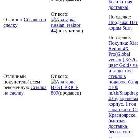
Бесплатная
доставка!
От кого:
По сделке:
Отлично!
Ссылка на
Продажа: Пат
сделку
russian_reaktor
корды 5шт.
44
(покупатель)
По сделке:
Покупка: Xia
Redmi 4X
Pro(Global
version) 3/32
цвет Gold+ че
и защитное
Отличный
От кого:
стекло в
покупатель! всем
подарок. бата
рекомендую.
Ссылка
BEST PRICE
4100
на сделку
809
(продавец)
mAh/Snapdrag
435/дюралев
корпус. 1 год
гарантии в С
Красноярске,
быстрая
доставка-
бесплатно.